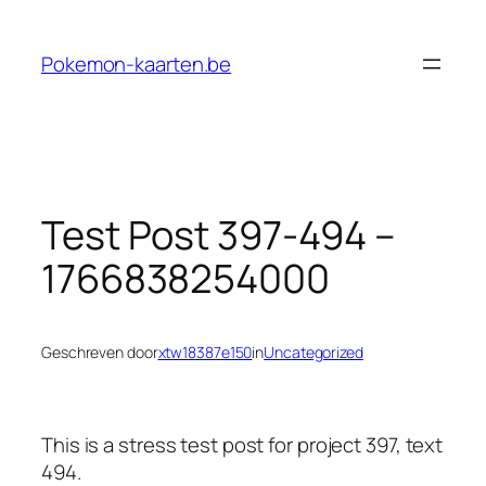
Ga
naar
Pokemon-kaarten.be
de
inhoud
Test Post 397-494 –
1766838254000
Geschreven door
xtw18387e150
in
Uncategorized
This is a stress test post for project 397, text
494.