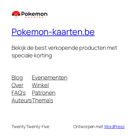
Pokemon-kaarten.be
Bekijk de best verkopende producten met
speciale korting
Blog
Evenementen
Over
Winkel
FAQ's
Patronen
Auteurs
Thema’s
Twenty Twenty-Five
Ontworpen met
WordPress