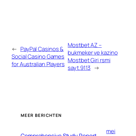
Mostbet AZ –
←
PayPal Casinos &
bukmeker ve kazino
Social Casino Games
Mostbet Giri rsmi
for Australian Players
sayt.9113
→
MEER BERICHTEN
mei
Comprehensive Study Report