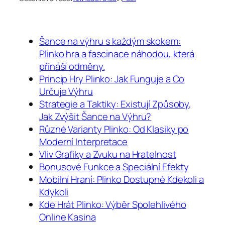
Šance na výhru s každým skokem:
Plinko hra a fascinace náhodou, která
přináší odměny.
Princip Hry Plinko: Jak Funguje a Co
Určuje Výhru
Strategie a Taktiky: Existují Způsoby,
Jak Zvýšit Šance na Výhru?
Různé Varianty Plinko: Od Klasiky po
Moderní Interpretace
Vliv Grafiky a Zvuku na Hratelnost
Bonusové Funkce a Speciální Efekty
Mobilní Hraní: Plinko Dostupné Kdekoli a
Kdykoli
Kde Hrát Plinko: Výběr Spolehlivého
Online Kasina