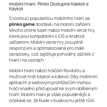
Mobilní Hraní: Plinko Dostupné Kdekoli a
Kdykoli
S rostoucí popularitou mobilního hraní se
plinko game
dostává i na mobilní zařízení.
Mnoho online kasin nabízí mobilní verze hry,
které jsou kompatibilní s iOS a Android
zařízeními. Mobilní verze hry jsou plně
responzivní a optimalizované pro malé
obrazovky, což zajišťuje pohodlný zážitek z
hraní i na cestách.
Mobilní hraní nabízí hráčům flexibilitu a
možnost hrát kdykoli a kdekoli. Díky mobilním
aplikacím a webovým prohlížečům mohou
hráči snadno přistupovat ke svým oblíbeným
hrám. Mobilní hraní je stále populárnější a
očekává se, že bude v budoucnu ještě růst.