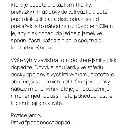
která je posetá překážkami (kolíky,
překážky). Hráč obvykle volí sázku a poté
pustí disk. Jak padá disk, odráží se od
překážek, a to náhodným způsobem. Cílem
je, aby disk dopadl do jedné z jamek ve
spodní části, každá z nich je spojena s
konkrétní výhrou.
Výše výhry závisí na tom, do které jamky disk
dopadne. Obvykle jsou jamky ve středu
desky spojeny s vyššími výhrami, protože je
obtížnější se do nich trefit. Okrajové jamky
nabízejí menší výhry, ale jejich dosažení je
mnohem jednodušší. Tato jednoduchost je
klíčem k její atraktivitě.
Pozice jamky
Pravděpodobnost dopadu