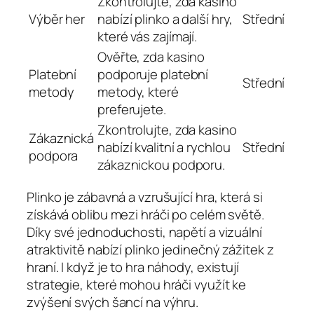
Zkontrolujte, zda kasino
Výběr her
nabízí plinko a další hry,
Střední
které vás zajímají.
Ověřte, zda kasino
Platební
podporuje platební
Střední
metody
metody, které
preferujete.
Zkontrolujte, zda kasino
Zákaznická
nabízí kvalitní a rychlou
Střední
podpora
zákaznickou podporu.
Plinko je zábavná a vzrušující hra, která si
získává oblibu mezi hráči po celém světě.
Díky své jednoduchosti, napětí a vizuální
atraktivitě nabízí plinko jedinečný zážitek z
hraní. I když je to hra náhody, existují
strategie, které mohou hráči využít ke
zvýšení svých šancí na výhru.