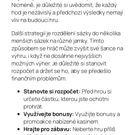
Nicméně, je důležité si uvědomit, že každý
hod je nezávislý a předchozí výsledky nemají
vliv na budoucí hru.
Další strategií je rozdělení sázky do několika
menších sázek na různé jamky. Tímto
způsobem se hráč může zvýšit své šance na
výhru, i když ne dosáhne nejvyšších
možných výher. Je důležité si stanovit
rozpočet a držet se ho, aby se předešlo
finančním problémům.
Stanovte si rozpočet:
Před hrou si
určete částku, kterou jste ochotni
prohrát.
Využívejte bonusy:
Využijte bonusy a
promoakce nabízené kasinem.
Hrajte pro zábavu:
Neberte hru příliš