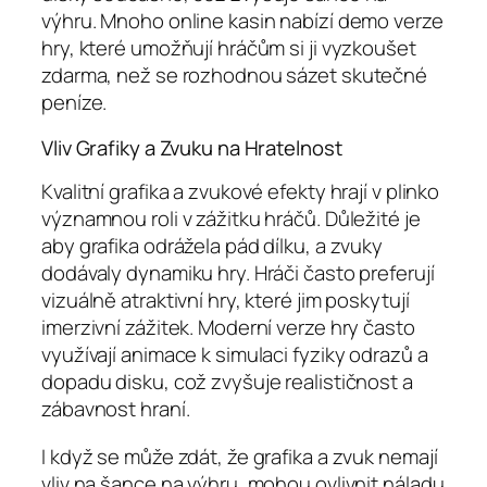
výhru. Mnoho online kasin nabízí demo verze
hry, které umožňují hráčům si ji vyzkoušet
zdarma, než se rozhodnou sázet skutečné
peníze.
Vliv Grafiky a Zvuku na Hratelnost
Kvalitní grafika a zvukové efekty hrají v plinko
významnou roli v zážitku hráčů. Důležité je
aby grafika odrážela pád dílku, a zvuky
dodávaly dynamiku hry. Hráči často preferují
vizuálně atraktivní hry, které jim poskytují
imerzivní zážitek. Moderní verze hry často
využívají animace k simulaci fyziky odrazů a
dopadu disku, což zvyšuje realističnost a
zábavnost hraní.
I když se může zdát, že grafika a zvuk nemají
vliv na šance na výhru, mohou ovlivnit náladu