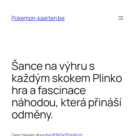
Ga
naar
Pokemon-kaarten.be
de
inhoud
Šance na výhru s
každým skokem Plinko
hra a fascinace
náhodou, která přináší
odměny.
Geschreven door
xtw18387e150
in
Post