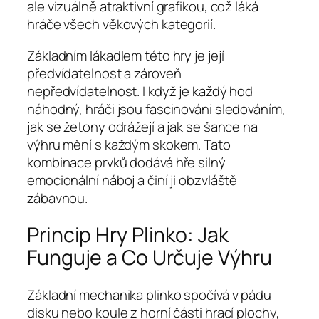
ale vizuálně atraktivní grafikou, což láká
hráče všech věkových kategorií.
Základním lákadlem této hry je její
předvídatelnost a zároveň
nepředvídatelnost. I když je každý hod
náhodný, hráči jsou fascinováni sledováním,
jak se žetony odrážejí a jak se šance na
výhru mění s každým skokem. Tato
kombinace prvků dodává hře silný
emocionální náboj a činí ji obzvláště
zábavnou.
Princip Hry Plinko: Jak
Funguje a Co Určuje Výhru
Základní mechanika plinko spočívá v pádu
disku nebo koule z horní části hrací plochy,