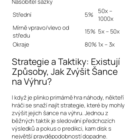
Násobitel sázky
50x –
Střední
5%
1000x
Mírně vpravo/vlevo od
15%
5x – 50x
středu
Okraje
80%
1x – 3x
Strategie a Taktiky: Existují
Způsoby, Jak Zvýšit Šance
na Výhru?
I když je plinko primárně hra náhody, někteří
hráči se snaží najít strategie, které by mohly
zvýšit jejich šance na výhru. Jednou z
běžných taktik je sledování předchozích
výsledků a pokus o predikci, kam disk s
největší pravděpodobností dopadne.