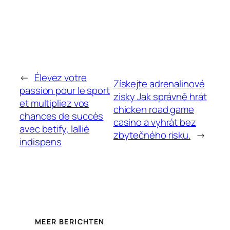
←
Élevez votre
Získejte adrenalinové
passion pour le sport
zisky Jak správně hrát
et multipliez vos
chicken road game
chances de succès
casino a vyhrát bez
avec betify, lallié
zbytečného risku.
→
indispens
MEER BERICHTEN