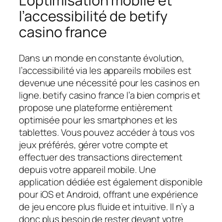
L’optimisation mobile et
l’accessibilité de betify
casino france
Dans un monde en constante évolution,
l’accessibilité via les appareils mobiles est
devenue une nécessité pour les casinos en
ligne. betify casino france l’a bien compris et
propose une plateforme entièrement
optimisée pour les smartphones et les
tablettes. Vous pouvez accéder à tous vos
jeux préférés, gérer votre compte et
effectuer des transactions directement
depuis votre appareil mobile. Une
application dédiée est également disponible
pour iOS et Android, offrant une expérience
de jeu encore plus fluide et intuitive. Il n’y a
donc plus besoin de rester devant votre