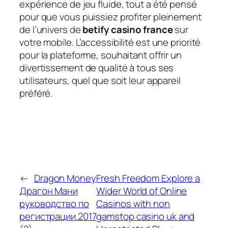
expérience de jeu fluide, tout a été pensé
pour que vous puissiez profiter pleinement
de l’univers de
betify casino france
sur
votre mobile. L’accessibilité est une priorité
pour la plateforme, souhaitant offrir un
divertissement de qualité à tous ses
utilisateurs, quel que soit leur appareil
préféré.
←
Dragon Money
Fresh Freedom Explore a
Драгон Мани
Wider World of Online
руководство по
Casinos with non
регистрации.2017
gamstop casino uk and