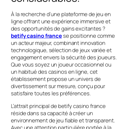
À la recherche d’une plateforme de jeu en
ligne offrant une expérience immersive et
des opportunités de gains excitantes ?
betify casino france
se positionne comme
un acteur majeur, combinant innovation
technologique, sélection de jeux variée et
engagement envers la sécurité des joueurs.
Que vous soyez un joueur occasionnel ou
un habitué des casinos en ligne, cet
établissement propose un univers de
divertissement sur mesure, conçu pour
satisfaire toutes les préférences.
L’attrait principal de betify casino france
réside dans sa capacité à créer un
environnement de jeu fiable et transparent.
Avec une attention particulière portée à la