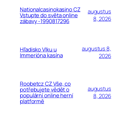
Nationalcasinokasino CZ
augustus
Vstupte do světa online
8, 2026
zábavy -1990817296
augustus 8,
Hľadisko Vlku u
Immerióna kasína
2026
Roobetcz CZ Vše, co
augustus
potřebujete vědět o
populární online herní
8, 2026
platformě