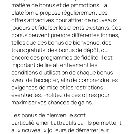
matière de bonus et de promotions. La
plateforme propose régulièrement des
offres attractives pour attirer de nouveaux
joueurs et fidéliser les clients existants. Ces
bonus peuvent prendre différentes formes,
telles que des bonus de bienvenue, des
tours gratuits, des bonus de dépôt, ou
encore des programmes de fidélité. Il est
important de lire attentivement les
conditions d’utilisation de chaque bonus
avant de l’accepter, afin de comprendre les
exigences de mise et les restrictions
éventuelles. Profitez de ces offres pour
maximiser vos chances de gains.
Les bonus de bienvenue sont
particulièrement attractifs car ils permettent
aux nouveaux joueurs de démarrer leur