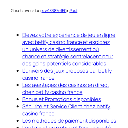
Geschreven door
xtw18387e150
in
Post
Élevez votre expérience de jeu en ligne
avec betify casino france et explorez
un univers de divertissement où
chance et stratégie sentrelacent pour
des gains potentiels considérables.
L’univers des jeux proposés par betify
casino france
Les avantages des casinos en direct
chez betify casino france
Bonus et Promotions disponibles
Sécurité et Service Client chez betify
casino france
Les méthodes de paiement disponibles
L’optimisation mobile et l’accessibilité