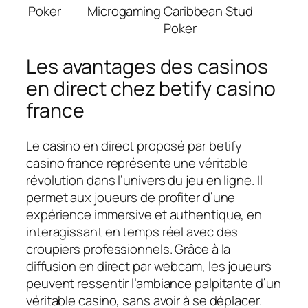
Poker
Microgaming
Caribbean Stud
Poker
Les avantages des casinos
en direct chez betify casino
france
Le casino en direct proposé par betify
casino france représente une véritable
révolution dans l’univers du jeu en ligne. Il
permet aux joueurs de profiter d’une
expérience immersive et authentique, en
interagissant en temps réel avec des
croupiers professionnels. Grâce à la
diffusion en direct par webcam, les joueurs
peuvent ressentir l’ambiance palpitante d’un
véritable casino, sans avoir à se déplacer.