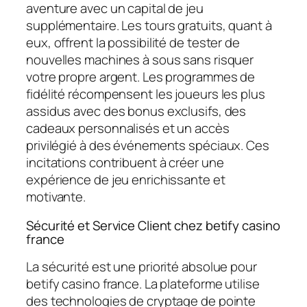
aventure avec un capital de jeu
supplémentaire. Les tours gratuits, quant à
eux, offrent la possibilité de tester de
nouvelles machines à sous sans risquer
votre propre argent. Les programmes de
fidélité récompensent les joueurs les plus
assidus avec des bonus exclusifs, des
cadeaux personnalisés et un accès
privilégié à des événements spéciaux. Ces
incitations contribuent à créer une
expérience de jeu enrichissante et
motivante.
Sécurité et Service Client chez betify casino
france
La sécurité est une priorité absolue pour
betify casino france. La plateforme utilise
des technologies de cryptage de pointe