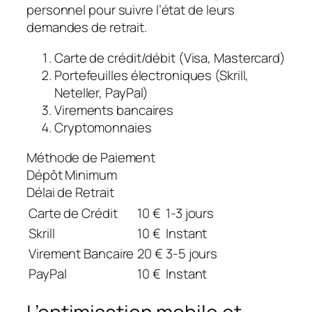
personnel pour suivre l’état de leurs
demandes de retrait.
Carte de crédit/débit (Visa, Mastercard)
Portefeuilles électroniques (Skrill,
Neteller, PayPal)
Virements bancaires
Cryptomonnaies
Méthode de Paiement
Dépôt Minimum
Délai de Retrait
Carte de Crédit
10 €
1-3 jours
Skrill
10 €
Instant
Virement Bancaire
20 €
3-5 jours
PayPal
10 €
Instant