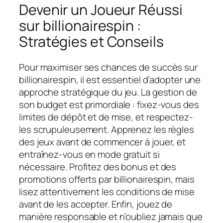
Devenir un Joueur Réussi
sur billionairespin :
Stratégies et Conseils
Pour maximiser ses chances de succès sur
billionairespin, il est essentiel d’adopter une
approche stratégique du jeu. La gestion de
son budget est primordiale : fixez-vous des
limites de dépôt et de mise, et respectez-
les scrupuleusement. Apprenez les règles
des jeux avant de commencer à jouer, et
entraînez-vous en mode gratuit si
nécessaire. Profitez des bonus et des
promotions offerts par billionairespin, mais
lisez attentivement les conditions de mise
avant de les accepter. Enfin, jouez de
manière responsable et n’oubliez jamais que