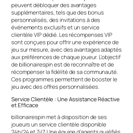
peuvent débloquer des avantages
supplémentaires, tels que des bonus
personnalisés, des invitations à des
événements exclusifs et un service
clientèle VIP dédié. Les récompenses VIP
sont conçues pour offrir une expérience de
jeu sur mesure, avec des avantages adaptés
aux préférences de chaque joueur. L’objectif
de billionairespin est de reconnaître et de
récompenser la fidélité de sa communauté.
Ces programmes permettent de booster le
jeu avec des offres personnalisées.
Service Clientèle : Une Assistance Réactive
et Efficace
billionairespin met à disposition de ses
joueurs un service clientèle disponible
24h/24 et 7j/7. Une équipe d’agents qualifiés