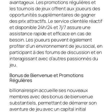
avantageux. Les promotions régulières et
les tournois de jeux offrent aux joueurs des
opportunités supplémentaires de gagner
des prix attractifs. Le service clientèle réactif
et disponible 24h/24 et 7j/7 assure une
assistance rapide et efficace en cas de
besoin. Les joueurs peuvent également
profiter d’un environnement de jeu social, en
participant à des forums de discussion et en
interagissant avec d’autres passionnés du
jeu.
Bonus de Bienvenue et Promotions
Régulières
billionairespin accueille ses nouveaux
membres avec des bonus de bienvenue
substantiels, permettant de démarrer son
aventure de jeu avec un capital initial