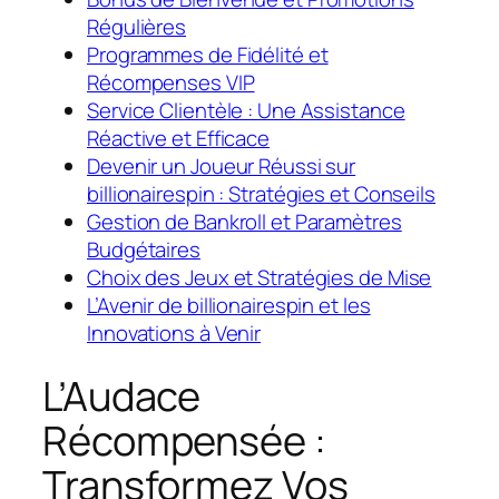
Régulières
Programmes de Fidélité et
Récompenses VIP
Service Clientèle : Une Assistance
Réactive et Efficace
Devenir un Joueur Réussi sur
billionairespin : Stratégies et Conseils
Gestion de Bankroll et Paramètres
Budgétaires
Choix des Jeux et Stratégies de Mise
L’Avenir de billionairespin et les
Innovations à Venir
L’Audace
Récompensée :
Transformez Vos