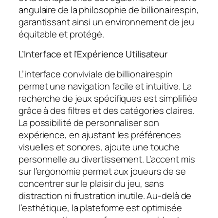
angulaire de la philosophie de billionairespin,
garantissant ainsi un environnement de jeu
équitable et protégé.
L’Interface et l’Expérience Utilisateur
L’interface conviviale de billionairespin
permet une navigation facile et intuitive. La
recherche de jeux spécifiques est simplifiée
grâce à des filtres et des catégories claires.
La possibilité de personnaliser son
expérience, en ajustant les préférences
visuelles et sonores, ajoute une touche
personnelle au divertissement. L’accent mis
sur l’ergonomie permet aux joueurs de se
concentrer sur le plaisir du jeu, sans
distraction ni frustration inutile. Au-delà de
l’esthétique, la plateforme est optimisée