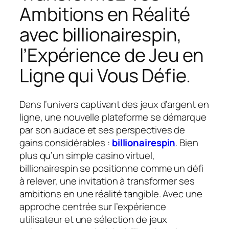
Ambitions en Réalité
avec billionairespin,
l’Expérience de Jeu en
Ligne qui Vous Défie.
Dans l’univers captivant des jeux d’argent en
ligne, une nouvelle plateforme se démarque
par son audace et ses perspectives de
gains considérables :
billionairespin
. Bien
plus qu’un simple casino virtuel,
billionairespin se positionne comme un défi
à relever, une invitation à transformer ses
ambitions en une réalité tangible. Avec une
approche centrée sur l’expérience
utilisateur et une sélection de jeux