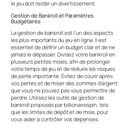
le jeu doit rester un divertissement.
Gestion de Bankroll et Paramètres
Budgétaires
La gestion de bankroll est l’un des aspects
les plus importants du jeu en ligne. Il est
essentiel de définir un budget clair et de ne
jamais le dépasser. Divisez votre bankroll en
plusieurs petites mises, afin de prolonger
votre temps de jeu et de réduire les risques
de perte importante. Évitez de courir après
vos pertes et de miser des sommes d’argent
que vous ne pouvez pas vous permettre de
perdre. Utilisez les outils de gestion de
bankroll proposés par billionairespin, tels
que les limites de dépôt et de mise, pour
vous aider à contrôler vos dépenses.