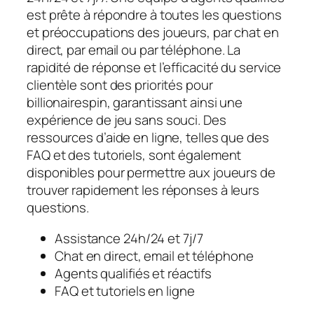
est prête à répondre à toutes les questions
et préoccupations des joueurs, par chat en
direct, par email ou par téléphone. La
rapidité de réponse et l’efficacité du service
clientèle sont des priorités pour
billionairespin, garantissant ainsi une
expérience de jeu sans souci. Des
ressources d’aide en ligne, telles que des
FAQ et des tutoriels, sont également
disponibles pour permettre aux joueurs de
trouver rapidement les réponses à leurs
questions.
Assistance 24h/24 et 7j/7
Chat en direct, email et téléphone
Agents qualifiés et réactifs
FAQ et tutoriels en ligne