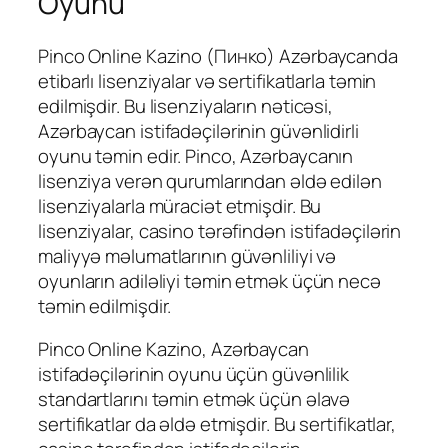
Oyunu
Pinco Online Kazino (Пинко) Azərbaycanda
etibarlı lisenziyalar və sertifikatlarla təmin
edilmişdir. Bu lisenziyaların nəticəsi,
Azərbaycan istifadəçilərinin güvənlidirli
oyunu təmin edir. Pinco, Azərbaycanın
lisenziya verən qurumlarından əldə edilən
lisenziyalarla müraciət etmişdir. Bu
lisenziyalar, casino tərəfindən istifadəçilərin
maliyyə məlumatlarının güvənliliyi və
oyunların adiləliyi təmin etmək üçün necə
təmin edilmişdir.
Pinco Online Kazino, Azərbaycan
istifadəçilərinin oyunu üçün güvənlilik
standartlarını təmin etmək üçün əlavə
sertifikatlar da əldə etmişdir. Bu sertifikatlar,