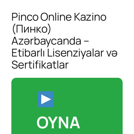
Pinco Online Kazino
(Пинко)
Azərbaycanda –
Etibarlı Lisenziyalar və
Sertifikatlar
OYNA