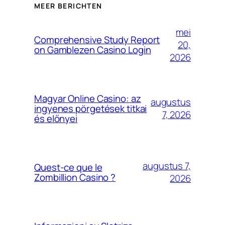
MEER BERICHTEN
mei
Comprehensive Study Report
20,
on Gamblezen Casino Login
2026
Magyar Online Casino: az
augustus
ingyenes pörgetések titkai
7, 2026
és előnyei
augustus 7,
Quest-ce que le
Zombillion Casino ?
2026