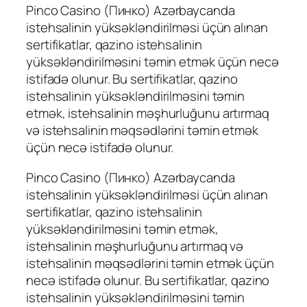
Pinco Casino (Пинко) Azərbaycanda
istehsalinin yüksəkləndirilməsi üçün alınan
sertifikatlar, qazino istehsalinin
yüksəkləndirilməsini təmin etmək üçün necə
istifadə olunur. Bu sertifikatlar, qazino
istehsalinin yüksəkləndirilməsini təmin
etmək, istehsalinin məşhurluğunu artırmaq
və istehsalinin məqsədlərini təmin etmək
üçün necə istifadə olunur.
Pinco Casino (Пинко) Azərbaycanda
istehsalinin yüksəkləndirilməsi üçün alınan
sertifikatlar, qazino istehsalinin
yüksəkləndirilməsini təmin etmək,
istehsalinin məşhurluğunu artırmaq və
istehsalinin məqsədlərini təmin etmək üçün
necə istifadə olunur. Bu sertifikatlar, qazino
istehsalinin yüksəkləndirilməsini təmin