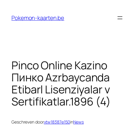
Ga
naar
Pokemon-kaarten.be
de
inhoud
Pinco Online Kazino
Пинко Azrbaycanda
Etibarl Lisenziyalar v
Sertifikatlar.1896 (4)
Geschreven door
xtw18387e150
in
News