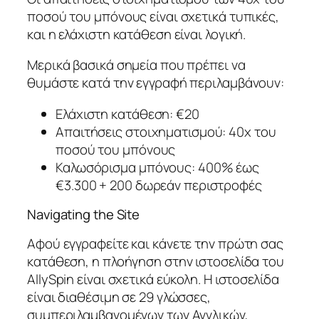
ποσού του μπόνους είναι σχετικά τυπικές,
και η ελάχιστη κατάθεση είναι λογική.
Μερικά βασικά σημεία που πρέπει να
θυμάστε κατά την εγγραφή περιλαμβάνουν:
Ελάχιστη κατάθεση: €20
Απαιτήσεις στοιχηματισμού: 40x του
ποσού του μπόνους
Καλωσόρισμα μπόνους: 400% έως
€3.300 + 200 δωρεάν περιστροφές
Navigating the Site
Αφού εγγραφείτε και κάνετε την πρώτη σας
κατάθεση, η πλοήγηση στην ιστοσελίδα του
AllySpin είναι σχετικά εύκολη. Η ιστοσελίδα
είναι διαθέσιμη σε 29 γλώσσες,
συμπεριλαμβανομένων των Αγγλικών,