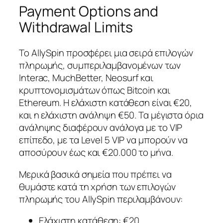
Payment Options and
Withdrawal Limits
Το AllySpin προσφέρει μια σειρά επιλογών
πληρωμής, συμπεριλαμβανομένων των
Interac, MuchBetter, Neosurf και
κρυπτονομισμάτων όπως Bitcoin και
Ethereum. Η ελάχιστη κατάθεση είναι €20,
και η ελάχιστη ανάληψη €50. Τα μέγιστα όρια
ανάληψης διαφέρουν ανάλογα με το VIP
επίπεδο, με τα Level 5 VIP να μπορούν να
αποσύρουν έως και €20.000 το μήνα.
Μερικά βασικά σημεία που πρέπει να
θυμάστε κατά τη χρήση των επιλογών
πληρωμής του AllySpin περιλαμβάνουν:
Ελάχιστη κατάθεση: €20