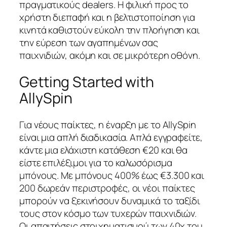
πραγματικούς dealers. Η φιλική προς το
χρήστη διεπαφή και η βελτιστοποίηση για
κινητά καθιστούν εύκολη την πλοήγηση και
την εύρεση των αγαπημένων σας
παιχνιδιών, ακόμη και σε μικρότερη οθόνη.
Getting Started with
AllySpin
Για νέους παίκτες, η έναρξη με το AllySpin
είναι μια απλή διαδικασία. Απλά εγγραφείτε,
κάντε μια ελάχιστη κατάθεση €20 και θα
είστε επιλέξιμοι για το καλωσόρισμα
μπόνους. Με μπόνους 400% έως €3.300 και
200 δωρεάν περιστροφές, οι νέοι παίκτες
μπορούν να ξεκινήσουν δυναμικά το ταξίδι
τους στον κόσμο των τυχερών παιχνιδιών.
Οι απαιτήσεις στοιχηματισμού των 40x του