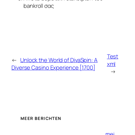
bankroll σας
Test
←
Unlock the World of DivaSpin: A
xml
Diverse Casino Experience [1700]
→
MEER BERICHTEN
mei