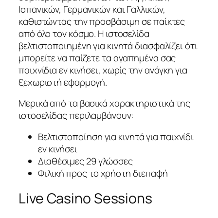
Ισπανικών, Γερμανικών και Γαλλικών,
καθιστώντας την προσβάσιμη σε παίκτες
από όλο τον κόσμο. Η ιστοσελίδα
βελτιστοποιημένη για κινητά διασφαλίζει ότι
μπορείτε να παίζετε τα αγαπημένα σας
παιχνίδια εν κινήσει, χωρίς την ανάγκη για
ξεχωριστή εφαρμογή.
Μερικά από τα βασικά χαρακτηριστικά της
ιστοσελίδας περιλαμβάνουν:
Βελτιστοποίηση για κινητά για παιχνίδι
εν κινήσει
Διαθέσιμες 29 γλώσσες
Φιλική προς το χρήστη διεπαφή
Live Casino Sessions