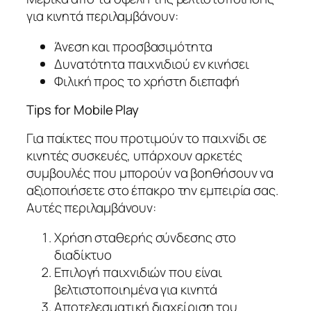
για κινητά περιλαμβάνουν:
Άνεση και προσβασιμότητα
Δυνατότητα παιχνιδιού εν κινήσει
Φιλική προς το χρήστη διεπαφή
Tips for Mobile Play
Για παίκτες που προτιμούν το παιχνίδι σε
κινητές συσκευές, υπάρχουν αρκετές
συμβουλές που μπορούν να βοηθήσουν να
αξιοποιήσετε στο έπακρο την εμπειρία σας.
Αυτές περιλαμβάνουν:
Χρήση σταθερής σύνδεσης στο
διαδίκτυο
Επιλογή παιχνιδιών που είναι
βελτιστοποιημένα για κινητά
Αποτελεσματική διαχείριση του