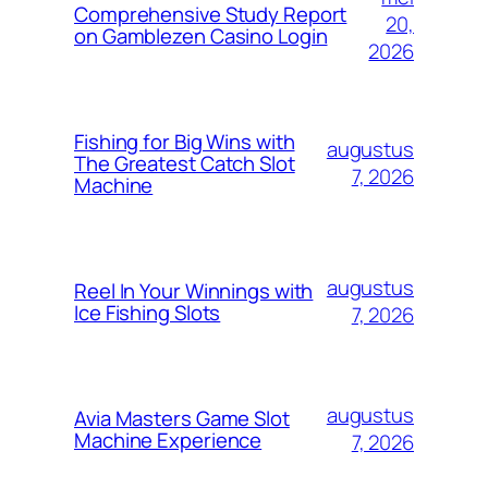
Comprehensive Study Report
20,
on Gamblezen Casino Login
2026
Fishing for Big Wins with
augustus
The Greatest Catch Slot
7, 2026
Machine
augustus
Reel In Your Winnings with
Ice Fishing Slots
7, 2026
augustus
Avia Masters Game Slot
Machine Experience
7, 2026