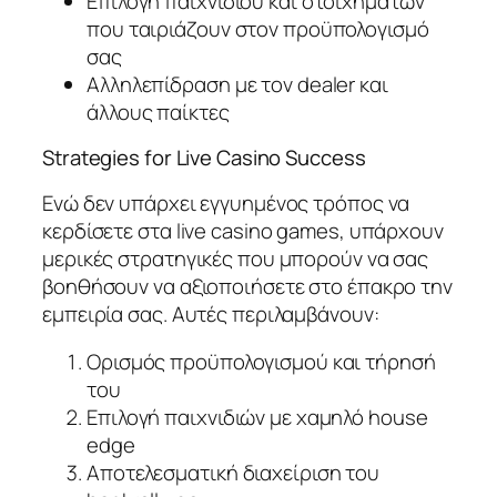
Επιλογή παιχνιδιού και στοιχημάτων
που ταιριάζουν στον προϋπολογισμό
σας
Αλληλεπίδραση με τον dealer και
άλλους παίκτες
Strategies for Live Casino Success
Ενώ δεν υπάρχει εγγυημένος τρόπος να
κερδίσετε στα live casino games, υπάρχουν
μερικές στρατηγικές που μπορούν να σας
βοηθήσουν να αξιοποιήσετε στο έπακρο την
εμπειρία σας. Αυτές περιλαμβάνουν:
Ορισμός προϋπολογισμού και τήρησή
του
Επιλογή παιχνιδιών με χαμηλό house
edge
Αποτελεσματική διαχείριση του