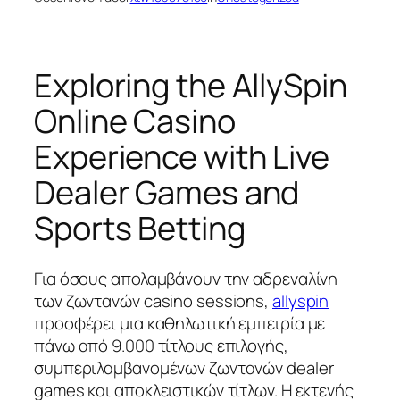
Exploring the AllySpin
Online Casino
Experience with Live
Dealer Games and
Sports Betting
Για όσους απολαμβάνουν την αδρεναλίνη
των ζωντανών casino sessions,
allyspin
προσφέρει μια καθηλωτική εμπειρία με
πάνω από 9.000 τίτλους επιλογής,
συμπεριλαμβανομένων ζωντανών dealer
games και αποκλειστικών τίτλων. Η εκτενής