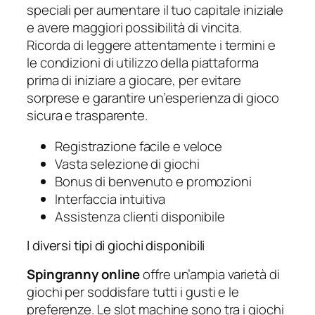
speciali per aumentare il tuo capitale iniziale
e avere maggiori possibilità di vincita.
Ricorda di leggere attentamente i termini e
le condizioni di utilizzo della piattaforma
prima di iniziare a giocare, per evitare
sorprese e garantire un’esperienza di gioco
sicura e trasparente.
Registrazione facile e veloce
Vasta selezione di giochi
Bonus di benvenuto e promozioni
Interfaccia intuitiva
Assistenza clienti disponibile
I diversi tipi di giochi disponibili
Spingranny online
offre un’ampia varietà di
giochi per soddisfare tutti i gusti e le
preferenze. Le slot machine sono tra i giochi