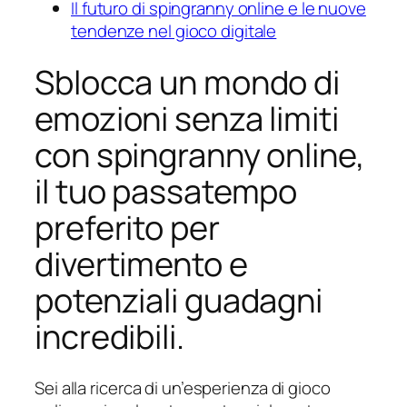
Il futuro di spingranny online e le nuove
tendenze nel gioco digitale
Sblocca un mondo di
emozioni senza limiti
con spingranny online,
il tuo passatempo
preferito per
divertimento e
potenziali guadagni
incredibili.
Sei alla ricerca di un’esperienza di gioco