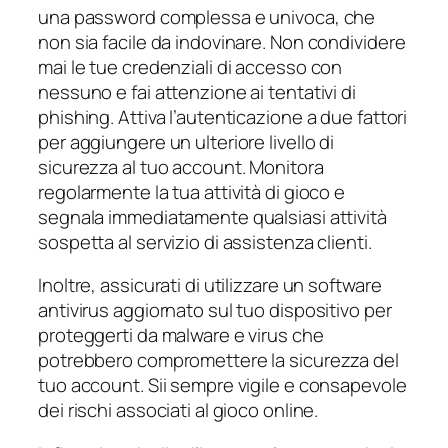
una password complessa e univoca, che
non sia facile da indovinare. Non condividere
mai le tue credenziali di accesso con
nessuno e fai attenzione ai tentativi di
phishing. Attiva l’autenticazione a due fattori
per aggiungere un ulteriore livello di
sicurezza al tuo account. Monitora
regolarmente la tua attività di gioco e
segnala immediatamente qualsiasi attività
sospetta al servizio di assistenza clienti.
Inoltre, assicurati di utilizzare un software
antivirus aggiornato sul tuo dispositivo per
proteggerti da malware e virus che
potrebbero compromettere la sicurezza del
tuo account. Sii sempre vigile e consapevole
dei rischi associati al gioco online.