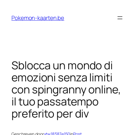
Ga
naar
Pokemon-kaarten.be
de
inhoud
Sblocca un mondo di
emozioni senza limiti
con spingranny online,
il tuo passatempo
preferito per div
Geschreven door
xtw18387e150
in
Post