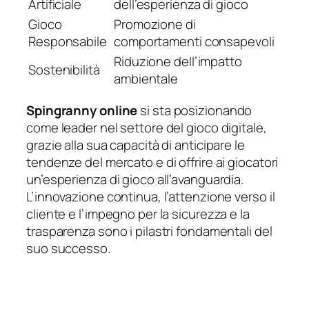
Artificiale
dell’esperienza di gioco
Gioco
Promozione di
Responsabile
comportamenti consapevoli
Riduzione dell’impatto
Sostenibilità
ambientale
Spingranny online
si sta posizionando
come leader nel settore del gioco digitale,
grazie alla sua capacità di anticipare le
tendenze del mercato e di offrire ai giocatori
un’esperienza di gioco all’avanguardia.
L’innovazione continua, l’attenzione verso il
cliente e l’impegno per la sicurezza e la
trasparenza sono i pilastri fondamentali del
suo successo.