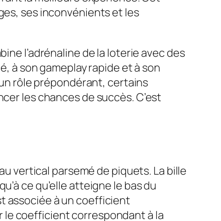
ges, ses inconvénients et les
ine l’adrénaline de la loterie avec des
té, à son gameplay rapide et à son
e un rôle prépondérant, certains
encer les chances de succès. C’est
au vertical parsemé de piquets. La bille
u’à ce qu’elle atteigne le bas du
t associée à un coefficient
ar le coefficient correspondant à la