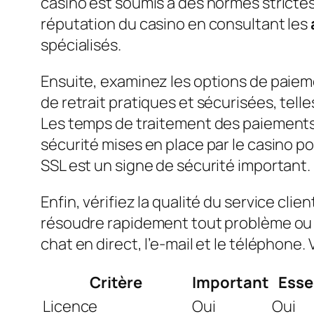
casino est soumis à des normes strictes
réputation du casino en consultant les
spécialisés.
Ensuite, examinez les options de paiem
de retrait pratiques et sécurisées, telle
Les temps de traitement des paiements
sécurité mises en place par le casino po
SSL est un signe de sécurité important.
Enfin, vérifiez la qualité du service cli
résoudre rapidement tout problème ou q
chat en direct, l’e-mail et le téléphone
Critère
Important
Esse
Licence
Oui
Oui