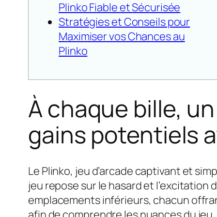
Plinko Fiable et Sécurisée
Stratégies et Conseils pour
Maximiser vos Chances au
Plinko
À chaque bille, un
gains potentiels a
Le Plinko, jeu d’arcade captivant et sim
jeu repose sur le hasard et l’excitation 
emplacements inférieurs, chacun offra
afin de comprendre les nuances du jeu, 