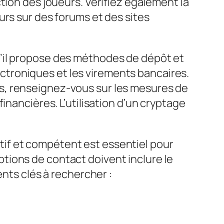
tion des joueurs. Vérifiez également la
rs sur des forums et des sites
u’il propose des méthodes de dépôt et
lectroniques et les virements bancaires.
s, renseignez-vous sur les mesures de
inancières. L’utilisation d’un cryptage
actif et compétent est essentiel pour
tions de contact doivent inclure le
ents clés à rechercher :