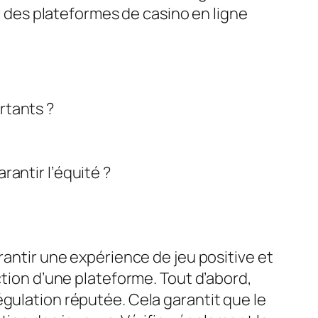
ir des plateformes de casino en ligne
rtants ?
rantir l’équité ?
rantir une expérience de jeu positive et
ction d’une plateforme. Tout d’abord,
égulation réputée. Cela garantit que le