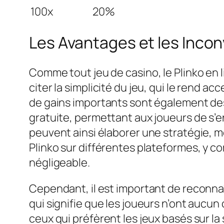
100x
20%
Les Avantages et les Incon
Comme tout jeu de casino, le Plinko en
citer la simplicité du jeu, qui le rend ac
de gains importants sont également des 
gratuite, permettant aux joueurs de s’ent
peuvent ainsi élaborer une stratégie, mêm
Plinko sur différentes plateformes, y c
négligeable.
Cependant, il est important de reconnaî
qui signifie que les joueurs n’ont aucun 
ceux qui préfèrent les jeux basés sur la