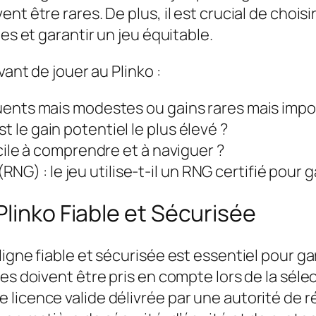
nt être rares. De plus, il est crucial de chois
es et garantir un jeu équitable.
vant de jouer au Plinko :
équents mais modestes ou gains rares mais impo
t le gain potentiel le plus élevé ?
facile à comprendre et à naviguer ?
) : le jeu utilise-t-il un RNG certifié pour ga
Plinko Fiable et Sécurisée
igne fiable et sécurisée est essentiel pour ga
es doivent être pris en compte lors de la séle
licence valide délivrée par une autorité de r