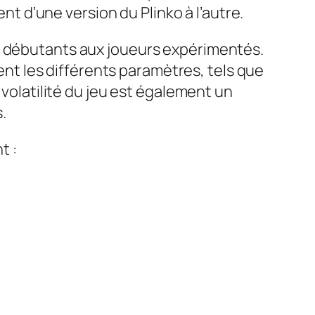
ent d’une version du Plinko à l’autre.
es débutants aux joueurs expérimentés.
t les différents paramètres, tels que
 volatilité du jeu est également un
.
t :