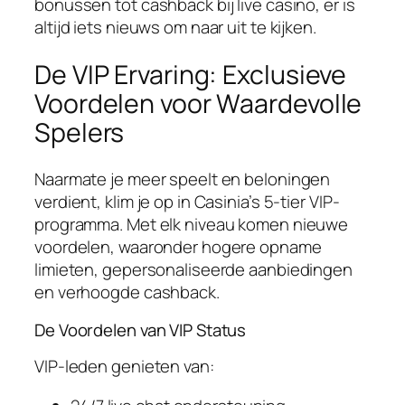
bonussen tot cashback bij live casino, er is
altijd iets nieuws om naar uit te kijken.
De VIP Ervaring: Exclusieve
Voordelen voor Waardevolle
Spelers
Naarmate je meer speelt en beloningen
verdient, klim je op in Casinia’s 5-tier VIP-
programma. Met elk niveau komen nieuwe
voordelen, waaronder hogere opname
limieten, gepersonaliseerde aanbiedingen
en verhoogde cashback.
De Voordelen van VIP Status
VIP-leden genieten van: