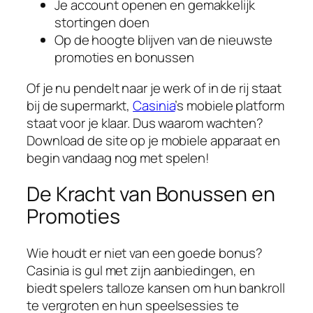
Je account openen en gemakkelijk
stortingen doen
Op de hoogte blijven van de nieuwste
promoties en bonussen
Of je nu pendelt naar je werk of in de rij staat
bij de supermarkt,
Casinia
’s mobiele platform
staat voor je klaar. Dus waarom wachten?
Download de site op je mobiele apparaat en
begin vandaag nog met spelen!
De Kracht van Bonussen en
Promoties
Wie houdt er niet van een goede bonus?
Casinia is gul met zijn aanbiedingen, en
biedt spelers talloze kansen om hun bankroll
te vergroten en hun speelsessies te