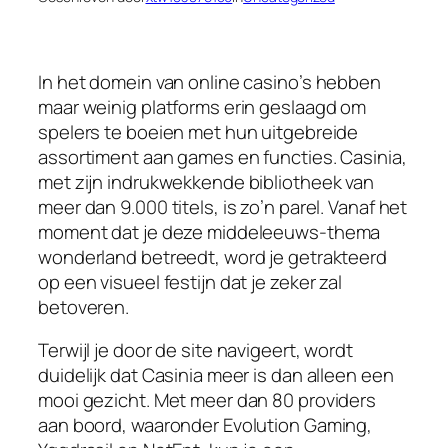
In het domein van online casino’s hebben
maar weinig platforms erin geslaagd om
spelers te boeien met hun uitgebreide
assortiment aan games en functies. Casinia,
met zijn indrukwekkende bibliotheek van
meer dan 9.000 titels, is zo’n parel. Vanaf het
moment dat je deze middeleeuws-thema
wonderland betreedt, word je getrakteerd
op een visueel festijn dat je zeker zal
betoveren.
Terwijl je door de site navigeert, wordt
duidelijk dat Casinia meer is dan alleen een
mooi gezicht. Met meer dan 80 providers
aan boord, waaronder Evolution Gaming,