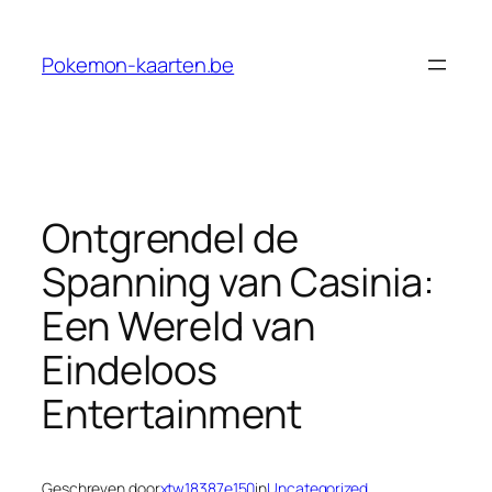
Ga
naar
Pokemon-kaarten.be
de
inhoud
Ontgrendel de
Spanning van Casinia:
Een Wereld van
Eindeloos
Entertainment
Geschreven door
xtw18387e150
in
Uncategorized