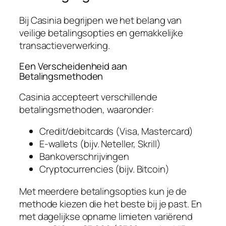
Bij Casinia begrijpen we het belang van
veilige betalingsopties en gemakkelijke
transactieverwerking.
Een Verscheidenheid aan
Betalingsmethoden
Casinia accepteert verschillende
betalingsmethoden, waaronder:
Credit/debitcards (Visa, Mastercard)
E-wallets (bijv. Neteller, Skrill)
Bankoverschrijvingen
Cryptocurrencies (bijv. Bitcoin)
Met meerdere betalingsopties kun je de
methode kiezen die het beste bij je past. En
met dagelijkse opname limieten variërend