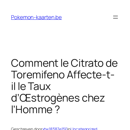
Ga
naar
Pokemon-kaarten.be
de
inhoud
Comment le Citrato de
Toremifeno Affecte-t-
il le Taux
d’Œstrogènes chez
l’Homme ?
Geschreven door
xtw18387e150
in
Uncategorized