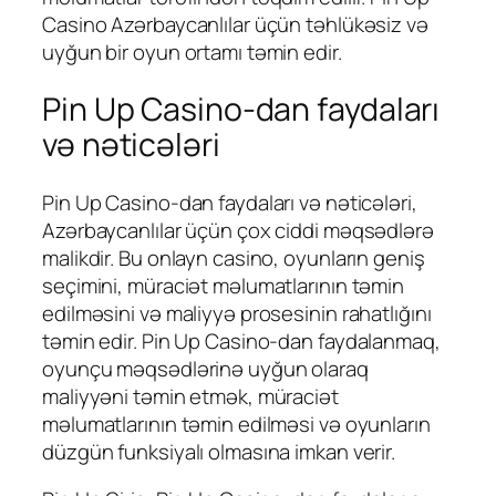
Casino Azərbaycanlılar üçün təhlükəsiz və
uyğun bir oyun ortamı təmin edir.
Pin Up Casino-dan faydaları
və nəticələri
Pin Up Casino-dan faydaları və nəticələri,
Azərbaycanlılar üçün çox ciddi məqsədlərə
malikdir. Bu onlayn casino, oyunların geniş
seçimini, müraciət məlumatlarının təmin
edilməsini və maliyyə prosesinin rahatlığını
təmin edir. Pin Up Casino-dan faydalanmaq,
oyunçu məqsədlərinə uyğun olaraq
maliyyəni təmin etmək, müraciət
məlumatlarının təmin edilməsi və oyunların
düzgün funksiyalı olmasına imkan verir.