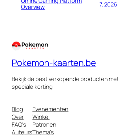
Online Gaming Platform
7, 2026
Overview
Pokemon-kaarten.be
Bekijk de best verkopende producten met
speciale korting
Blog
Evenementen
Over
Winkel
FAQ's
Patronen
Auteurs
Thema’s