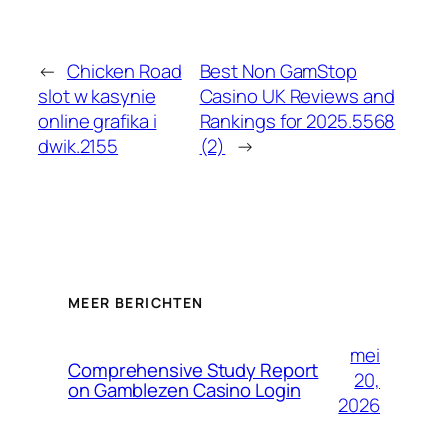
←
Chicken Road
Best Non GamStop
slot w kasynie
Casino UK Reviews and
online grafika i
Rankings for 2025.5568
dwik.2155
(2)
→
MEER BERICHTEN
mei
Comprehensive Study Report
20,
on Gamblezen Casino Login
2026