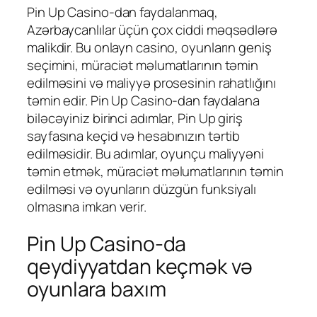
Pin Up Casino-dan faydalanmaq,
Azərbaycanlılar üçün çox ciddi məqsədlərə
malikdir. Bu onlayn casino, oyunların geniş
seçimini, müraciət məlumatlarının təmin
edilməsini və maliyyə prosesinin rahatlığını
təmin edir. Pin Up Casino-dan faydalana
biləcəyiniz birinci adımlar, Pin Up giriş
sayfasına keçid və hesabınızın tərtib
edilməsidir. Bu adımlar, oyunçu maliyyəni
təmin etmək, müraciət məlumatlarının təmin
edilməsi və oyunların düzgün funksiyalı
olmasına imkan verir.
Pin Up Casino-da
qeydiyyatdan keçmək və
oyunlara baxım