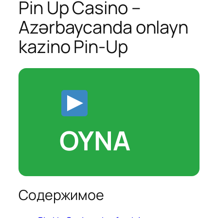
Pin Up Casino –
Azərbaycanda onlayn
kazino Pin-Up
OYNA
Содержимое