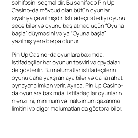
səhifəsini seçməlidir. Bu səhifədə Pin Up
Casino-da mövcud olan bütün oyunlar
siyahıya çevrilmişdir. İstifadəçi istədiyi oyunu
seçə bilər və oyunu başlatmaq üçün “Oyuna
başla” düyməsini və ya “Oyuna başla”
yazılmış yerə bərpa olunur.
Pin Up Casino-da oyunlara baxımda,
istifadəçilər hər oyunun təsviri və qaydaları
də göstərilir. Bu məlumatlar istifadəçilərin
oyunu daha yaxşı anlaya bilər və daha rahat
oynayana imkan verir. Ayrıca, Pin Up Casino-
da oyunlara baxımda, istifadəçilər oyunların
mənzilini, minimum və maksimum qazanma
limitini və digər məlumatları da göstərə bilər.