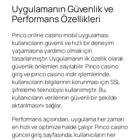
Uygulamanın Güvenlik ve
Performans Özellikleri
Pinco online casino mobil uygulaması,
kullanıcıların güvenli ve hızlı bir deneyim
yaşamasına yardımcı olmak için
tasarlanmıştır. Uygulamanın ilk özellik olarak
güvenlik önlemleri sayılabilir. Pinco casino
giriş ve pinco casino indir işlemlerinde,
kullanıcıların bilgilerinin korunması için SSL
şifreleme teknolojisi kullanılmıştır. Bu,
kullanıcıların verilerinin güvenli bir şekilde
aktarılmasını sağlar.
Performans açısından, uygulama her zaman
en hızlı ve optimize halde çalışır. Pinco casino
güncel giriş sayfasında, kullanıcıların her