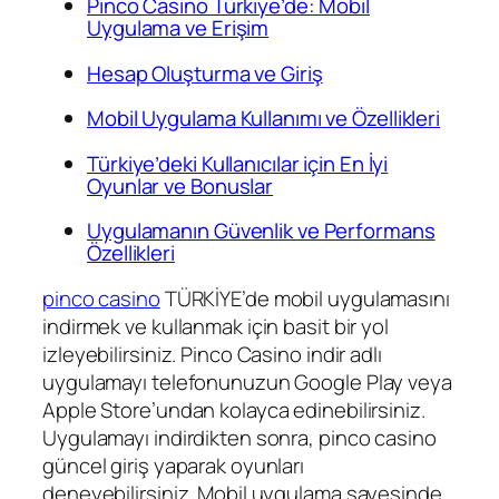
Pinco Casino Türkiye’de: Mobil
Uygulama ve Erişim
Hesap Oluşturma ve Giriş
Mobil Uygulama Kullanımı ve Özellikleri
Türkiye’deki Kullanıcılar için En İyi
Oyunlar ve Bonuslar
Uygulamanın Güvenlik ve Performans
Özellikleri
pinco casino
TÜRKİYE’de mobil uygulamasını
indirmek ve kullanmak için basit bir yol
izleyebilirsiniz. Pinco Casino indir adlı
uygulamayı telefonunuzun Google Play veya
Apple Store’undan kolayca edinebilirsiniz.
Uygulamayı indirdikten sonra, pinco casino
güncel giriş yaparak oyunları
deneyebilirsiniz. Mobil uygulama sayesinde