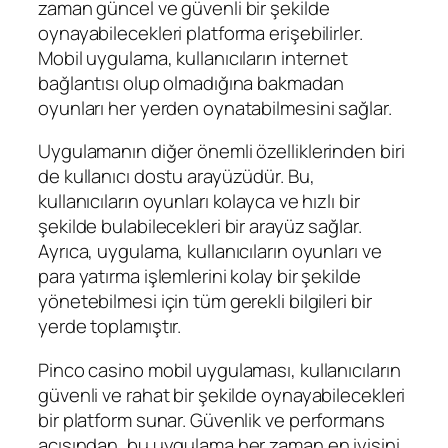
zaman güncel ve güvenli bir şekilde
oynayabilecekleri platforma erişebilirler.
Mobil uygulama, kullanıcıların internet
bağlantısı olup olmadığına bakmadan
oyunları her yerden oynatabilmesini sağlar.
Uygulamanın diğer önemli özelliklerinden biri
de kullanıcı dostu arayüzüdür. Bu,
kullanıcıların oyunları kolayca ve hızlı bir
şekilde bulabilecekleri bir arayüz sağlar.
Ayrıca, uygulama, kullanıcıların oyunları ve
para yatırma işlemlerini kolay bir şekilde
yönetebilmesi için tüm gerekli bilgileri bir
yerde toplamıştır.
Pinco casino mobil uygulaması, kullanıcıların
güvenli ve rahat bir şekilde oynayabilecekleri
bir platform sunar. Güvenlik ve performans
açısından, bu uygulama her zaman en iyisini