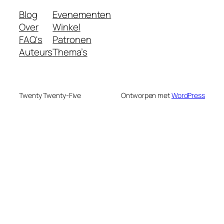
Blog
Evenementen
Over
Winkel
FAQ's
Patronen
Auteurs
Thema’s
Twenty Twenty-Five
Ontworpen met
WordPress