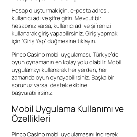
Hesap oluşturmak için, e-posta adresi,
kullanıcı adı ve şifre girin. Mevcut bir
hesabınız varsa, kullanıcı adı ve şifrenizi
kullanarak giriş yapabilirsiniz. Giriş yapmak
için “Giriş Yap” düğmesine tıklayın.
Pinco Casino mobil uygulaması, Türkiye’de
oyun oynamanın en kolay yolu olabilir. Mobil
uygulamayı kullanarak her yerden, her
zamanda oyun oynayabilirsiniz. Başka bir
sorunuz varsa, destek ekibine
başvurabilirsiniz.
Mobil Uygulama Kullanımı ve
Özellikleri
Pinco Casino mobil uygulamasını indirerek