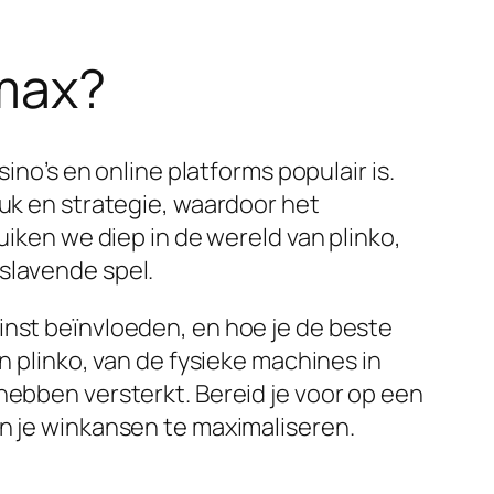
 max?
asino’s en online platforms populair is.
luk en strategie, waardoor het
uiken we diep in de wereld van plinko,
slavende spel.
inst beïnvloeden, en hoe je de beste
n plinko, van de fysieke machines in
hebben versterkt. Bereid je voor op een
en je winkansen te maximaliseren.