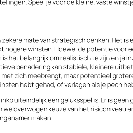
ellingen. Speel je voor de kleine, vaste winstje
n zekere mate van strategisch denken. Het is 
ot hogere winsten. Hoewel de potentie voor ee
s het belangrijk om realistisch te zijn en je i
ieve benadering kan stabiele, kleinere uitbet
 met zich meebrengt, maar potentieel grotere
winsten hebt gehad, of verlagen als je pech he
inko uiteindelijk een geluksspel is. Er is geen
een weloverwogen keuze van het risiconiveau e
aangenamer maken.