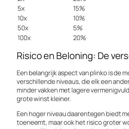
5x
15%
10x
10%
50x
5%
100x
20%
Risico en Beloning: De ver
Een belangrijk aspect van plinko is de m
verschillende niveaus, die elk een and
minder vakken met lagere vermenigvuldi
grote winst kleiner.
Een hoger niveau daarentegen biedt me
toeneemt, maar ook het risico groter word