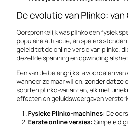
De evolutie van Plinko: van
Oorspronkelijk was plinko een fysiek sp
populaire attractie, en spelers stonden
geleid tot de online versie van plinko, 
dezelfde spanning en opwinding als het
Een van de belangrijkste voordelen van 
wanneer ze maar willen, zonder dat ze 
soorten plinko-varianten, elk met unie
effecten en geluidsweergaven versterk
Fysieke Plinko-machines:
De oorsp
Eerste online versies:
Simpele digi