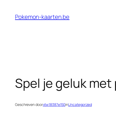
Ga
naar
Pokemon-kaarten.be
de
inhoud
Spel je geluk met 
Geschreven door
xtw18387e150
in
Uncategorized