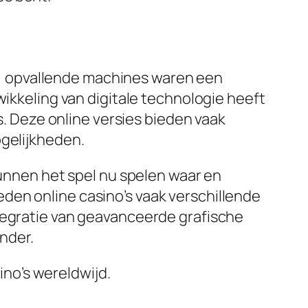
ote, opvallende machines waren een
wikkeling van digitale technologie heeft
es. Deze online versies bieden vaak
ogelijkheden.
kunnen het spel nu spelen waar en
den online casino’s vaak verschillende
ntegratie van geavanceerde grafische
nder.
ino’s wereldwijd.