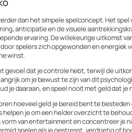
ko
verder dan het simpele spelconcept. Het spel
ning, anticipatie en de visuele aantrekkingskr
pende ervaring. De willekeurige uitkomst van 
door spelers zich opgewonden en energiek vo
ine winst.
 gevoel dat je controle hebt, terwijl de uitkom
langrijk om je bewust te zijn van dit psycholo
d je daaraan, en speel nooit met geld dat je 
ren hoeveel geld je bereid bent te besteden e
helpen je om een helder overzicht te behoud
n vorm van entertainment en concentreer je ni
rmijd spelen als je gestresst, verdrietig of bo