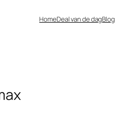
Home
Deal van de dag
Blog
 max