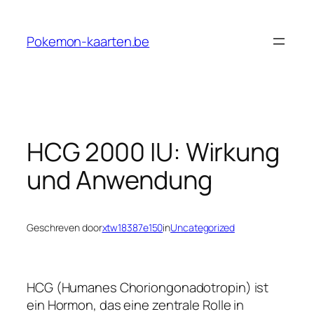
Ga
naar
Pokemon-kaarten.be
de
inhoud
HCG 2000 IU: Wirkung
und Anwendung
Geschreven door
xtw18387e150
in
Uncategorized
HCG (Humanes Choriongonadotropin) ist
ein Hormon, das eine zentrale Rolle in