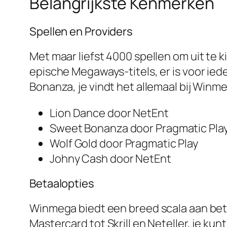
Belangrijkste Kenmerken
Spellen en Providers
Met maar liefst 4000 spellen om uit te 
epische Megaways-titels, er is voor iede
Bonanza, je vindt het allemaal bij Winm
Lion Dance door NetEnt
Sweet Bonanza door Pragmatic Pla
Wolf Gold door Pragmatic Play
Johny Cash door NetEnt
Betaalopties
Winmega biedt een breed scala aan bet
Mastercard tot Skrill en Neteller, je k