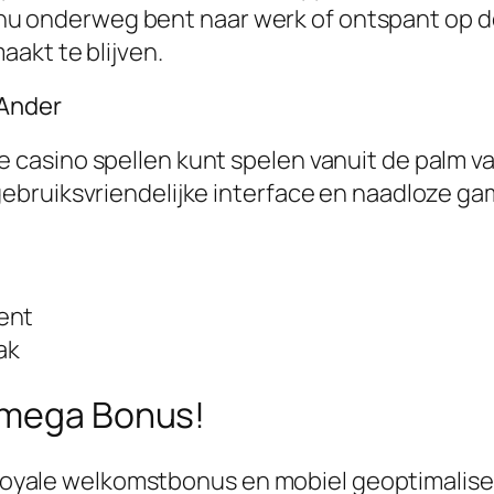
je nu onderweg bent naar werk of ontspant op 
akt te blijven.
 Ander
 live casino spellen kunt spelen vanuit de palm 
bruiksvriendelijke interface en naadloze ga
ent
ak
nmega Bonus!
n, royale welkomstbonus en mobiel geoptimali