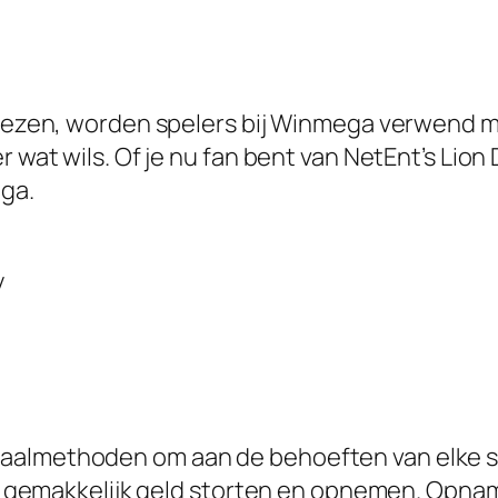
kiezen, worden spelers bij Winmega verwend me
r wat wils. Of je nu fan bent van NetEnt’s Lio
ega.
y
aalmethoden om aan de behoeften van elke sp
unt gemakkelijk geld storten en opnemen. Opna