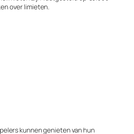
en over limieten.
spelers kunnen genieten van hun