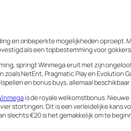
ing en onbeperkte mogelijkheden oproept. Me
vestigd als een topbestemming voor gokkers
ming, springt Winmega eruit met zijn ongeloof
n zoals NetEnt, Pragmatic Play en Evolution 
elspellen en bonus buys, allemaal beschikbaar i
Winmega
is de royale welkomstbonus. Nieuwe s
vier stortingen. Dit is een verleidelijke kans
an slechts €20 is het gemakkelijk om te begin