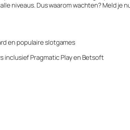
lle niveaus. Dus waarom wachten? Meld je nu a