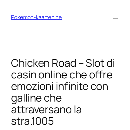
Ga
naar
Pokemon-kaarten.be
de
inhoud
Chicken Road – Slot di
casin online che offre
emozioni infinite con
galline che
attraversano la
stra.1005