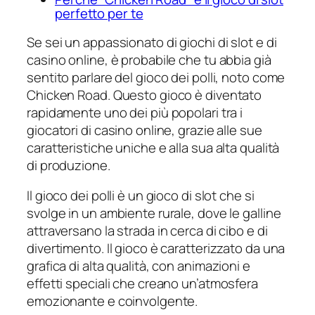
perfetto per te
Se sei un appassionato di giochi di slot e di
casino online, è probabile che tu abbia già
sentito parlare del gioco dei polli, noto come
Chicken Road. Questo gioco è diventato
rapidamente uno dei più popolari tra i
giocatori di casino online, grazie alle sue
caratteristiche uniche e alla sua alta qualità
di produzione.
Il gioco dei polli è un gioco di slot che si
svolge in un ambiente rurale, dove le galline
attraversano la strada in cerca di cibo e di
divertimento. Il gioco è caratterizzato da una
grafica di alta qualità, con animazioni e
effetti speciali che creano un’atmosfera
emozionante e coinvolgente.