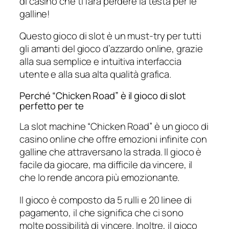
di casino che ti farà perdere la testa per le
galline!
Questo gioco di slot è un must-try per tutti
gli amanti del gioco d’azzardo online, grazie
alla sua semplice e intuitiva interfaccia
utente e alla sua alta qualità grafica.
Perché “Chicken Road” è il gioco di slot
perfetto per te
La slot machine “Chicken Road” è un gioco di
casino online che offre emozioni infinite con
galline che attraversano la strada. Il gioco è
facile da giocare, ma difficile da vincere, il
che lo rende ancora più emozionante.
Il gioco è composto da 5 rulli e 20 linee di
pagamento, il che significa che ci sono
molte possibilità di vincere. Inoltre, il gioco