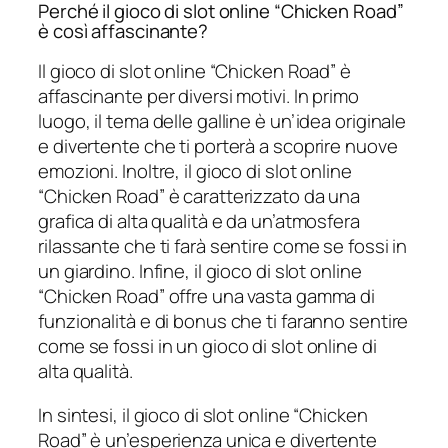
Perché il gioco di slot online “Chicken Road”
è così affascinante?
Il gioco di slot online “Chicken Road” è
affascinante per diversi motivi. In primo
luogo, il tema delle galline è un’idea originale
e divertente che ti porterà a scoprire nuove
emozioni. Inoltre, il gioco di slot online
“Chicken Road” è caratterizzato da una
grafica di alta qualità e da un’atmosfera
rilassante che ti farà sentire come se fossi in
un giardino. Infine, il gioco di slot online
“Chicken Road” offre una vasta gamma di
funzionalità e di bonus che ti faranno sentire
come se fossi in un gioco di slot online di
alta qualità.
In sintesi, il gioco di slot online “Chicken
Road” è un’esperienza unica e divertente