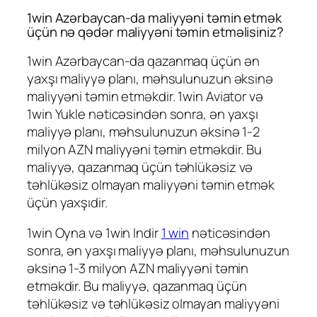
1win Azərbaycan-da maliyyəni təmin etmək
üçün nə qədər maliyyəni təmin etməlisiniz?
1win Azərbaycan-da qazanmaq üçün ən
yaxşı maliyyə planı, məhsulunuzun əksinə
maliyyəni təmin etməkdir. 1win Aviator və
1win Yukle nəticəsindən sonra, ən yaxşı
maliyyə planı, məhsulunuzun əksinə 1-2
milyon AZN maliyyəni təmin etməkdir. Bu
maliyyə, qazanmaq üçün təhlükəsiz və
təhlükəsiz olmayan maliyyəni təmin etmək
üçün yaxşıdir.
1win Oyna və 1win Indir
1 win
nəticəsindən
sonra, ən yaxşı maliyyə planı, məhsulunuzun
əksinə 1-3 milyon AZN maliyyəni təmin
etməkdir. Bu maliyyə, qazanmaq üçün
təhlükəsiz və təhlükəsiz olmayan maliyyəni