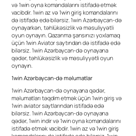
və 1win oyna komandalarını istifadə etmək
vacibdir. 1win az və 1win giriş komandalarını
də istifadə edə bilərsiz. 1win Azərbaycan-də
oynayarkən, təhlükəsizlik və məsuliyyətli
oyun oynayın. Qazanma şansınızı yoxlamaq
üçün 1win Aviator saytından də istifadə edə
bilərsiz. 1win Azərbaycan-də oynayana
qədər, təhlükəsizlik və məsuliyyətli oyun
oynayın.
1win Azərbaycan-də məlumatlar
1win Azərbaycan-də oynayana qədər,
məlumatları təqdim etmək üçün 1win giriş və
1win aviator saytlarından istifadə edə
bilərsiz. 1win Azərbaycan-də oynayana
qədər, 1win indir və 1win oyna komandalarını
istifadə etmək vacibdir. 1win az və 1win giriş
komandalarını də istifadə edə bilərsiz. 1win