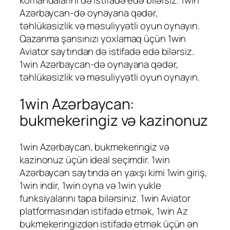
Azərbaycan-də oynayana qədər,
təhlükəsizlik və məsuliyyətli oyun oynayın.
Qazanma şansınızı yoxlamaq üçün 1win
Aviator saytından də istifadə edə bilərsiz.
1win Azərbaycan-də oynayana qədər,
təhlükəsizlik və məsuliyyətli oyun oynayın.
1win Azərbaycan:
bukmekeringiz və kazinonuz
1win Azərbaycan, bukmekeringiz və
kazinonuz üçün ideal seçimdir. 1win
Azərbaycan saytında ən yaxşı kimi 1win giriş,
1win indir, 1win oyna və 1win yukle
funksiyalarını tapa bilərsiniz. 1win Aviator
platformasından istifadə etmək, 1win Az
bukmekeringizdən istifadə etmək üçün ən