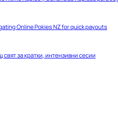
ating Online Pokies NZ for quick payouts
щ свят за кратки, интензивни сесии