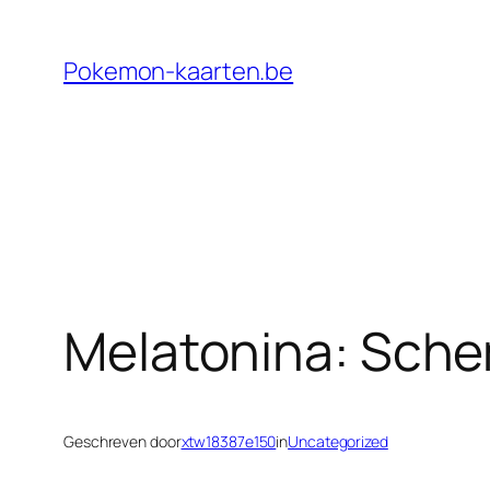
Ga
naar
Pokemon-kaarten.be
de
inhoud
Melatonina: Schem
Geschreven door
xtw18387e150
in
Uncategorized