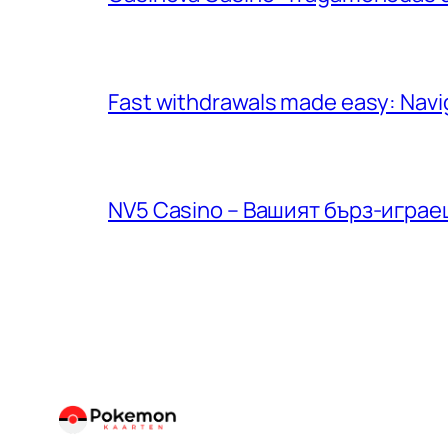
Fast withdrawals made easy: Navig
NV5 Casino – Вашият бърз‑играе