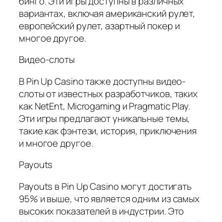
бинго. Эти игры доступны в различных
вариантах, включая американский рулет,
европейский рулет, азартный покер и
многое другое.
Видео-слоты
В Pin Up Casino также доступны видео-
слоты от известных разработчиков, таких
как NetEnt, Microgaming и Pragmatic Play.
Эти игры предлагают уникальные темы,
такие как фэнтези, история, приключения
и многое другое.
Payouts
Payouts в Pin Up Casino могут достигать
95% и выше, что является одним из самых
высоких показателей в индустрии. Это