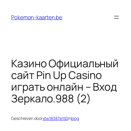
Ga
naar
Pokemon-kaarten.be
de
inhoud
Казино Официальный
сайт Pin Up Casino
играть онлайн – Вход
Зеркало.988 (2)
Geschreven door
xtw18387e150
in
blog