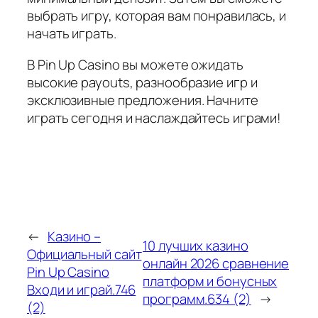
выбрать игру, которая вам понравилась, и
начать играть.
В Pin Up Casino вы можете ожидать
высокие payouts, разнообразие игр и
эксклюзивные предложения. Начните
играть сегодня и наслаждайтесь играми!
←
Казино –
10 лучших казино
Официальный сайт
онлайн 2026 сравнение
Pin Up Casino
платформ и бонусных
Входи и играй.746
программ.634 (2)
→
(2)