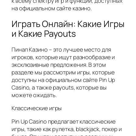
к всему спектру игр и функций, доступных
на официальном сайте казино.
Играть Онлайн: Какие Игры
и Какие Payouts
Пинап Казино – это лучшее место для
игроков, которые ищут разнообразие и
эксклюзивные предложения. В этом
разделе мы рассмотрим игры, которые
доступны на официальном сайте Pin Up
Casino, а также payouts, которые вы
можете ожидать.
Классические игры
Pin Up Casino предлагает классические
игры, такие как рулетка, blackjack, покер и