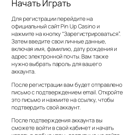
Начать Играть
Для регистрации перейдите на
официальный сайт Pin Up Casino и
нажмите на кнопку “Зарегистрироваться”.
Затем введите свои личные данные,
включая имя, фамилию, дату рождения и
адрес электронной почты. Вам также
нужно выбрать пароль для вашего
аккаунта.
После регистрации вам будет отправлено
письмо с подтверждением email. Откройте
это письмо и нажмите на ссылку, чтобы
подтвердить свой аккаунт.
После подтверждения аккаунта вы
сможете войти в свой кабинет и начать