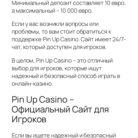
Минимальный депозит составляет 10 евро,
а максимальный – 10 000 евро.
Если у вас возникли вопросы или
проблемы, то вам стоит обратиться к
поддержке Pin Up Casino. Сайт имеет 24/7-
чат, который доступен для игроков.
В целом, Pin Up Casino – это отличный
выбор для игроков, которые ищут
надежный и безопасный способ играть в
онлайн-казино.
Pin Up Casino –
Официальный Сайт для
Игроков
Если вы ищете надежный и безопасный