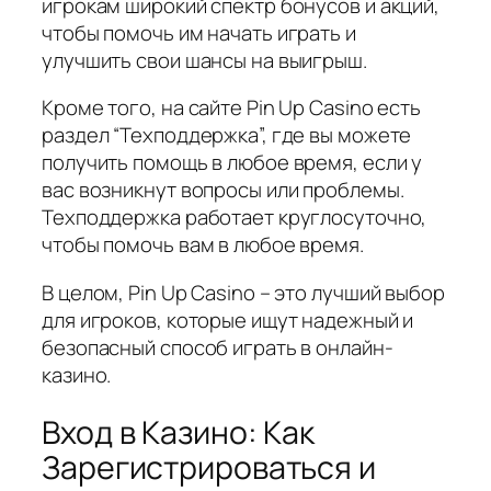
игрокам широкий спектр бонусов и акций,
чтобы помочь им начать играть и
улучшить свои шансы на выигрыш.
Кроме того, на сайте Pin Up Casino есть
раздел “Техподдержка”, где вы можете
получить помощь в любое время, если у
вас возникнут вопросы или проблемы.
Техподдержка работает круглосуточно,
чтобы помочь вам в любое время.
В целом, Pin Up Casino – это лучший выбор
для игроков, которые ищут надежный и
безопасный способ играть в онлайн-
казино.
Вход в Казино: Как
Зарегистрироваться и