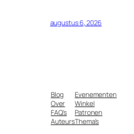
augustus 6, 2026
Blog
Evenementen
Over
Winkel
FAQ's
Patronen
Auteurs
Thema’s