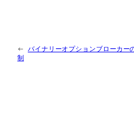
←
バイナリーオプションブローカー
制