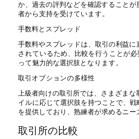
か、過去の評判などを確認することが
者から支持を受けています。
手数料とスプレッド
手数料やスプレッドは、取引の利益に
されているため、比較を行うことが必
って魅力的な選択肢となります。
取引オプションの多様性
上級者向けの取引所では、さまざまな
イルに応じて選択肢を持つことで、戦
を提供しており、熟練者が求めるニー
取引所の比較