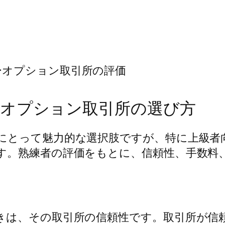
オプション取引所の選び方
にとって魅力的な選択肢ですが、特に上級者
す。熟練者の評価をもとに、信頼性、手数料
きは、その取引所の信頼性です。取引所が信