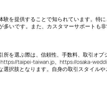
体験を提供することで知られています。特に
が多いです。また、カスタマーサポートも非
引所を選ぶ際は、信頼性、手数料、取引オプ
、https://taipei-taiwan.jp、https://o
な選択肢となります。自身の取引スタイルや