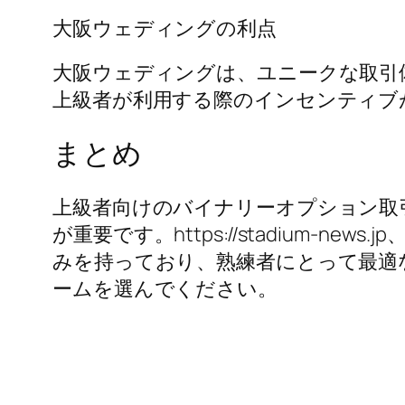
大阪ウェディングの利点
大阪ウェディングは、ユニークな取引
上級者が利用する際のインセンティブ
まとめ
上級者向けのバイナリーオプション取
が重要です。https://stadium-news.jp
みを持っており、熟練者にとって最適
ームを選んでください。