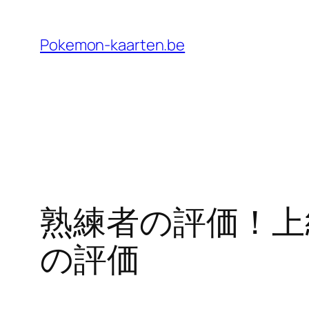
Ga
naar
Pokemon-kaarten.be
de
inhoud
熟練者の評価！上
の評価