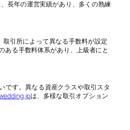
は、長年の運営実績があり、多くの熟練
。取引所によって異なる手数料が設定
のある手数料体系があり、上級者にと
いです。異なる資産クラスや取引スタ
-wedding.jp
は、多様な取引オプション