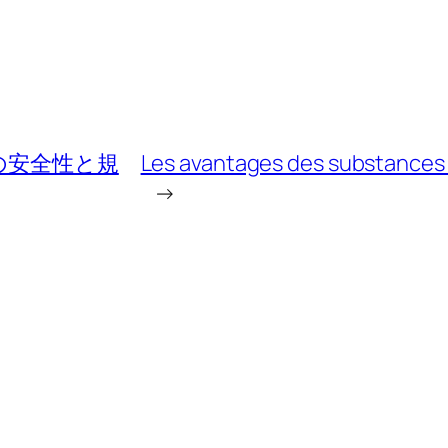
の安全性と規
Les avantages des substances 
→