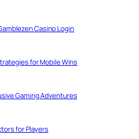
Gamblezen Casino Login
trategies for Mobile Wins
lusive Gaming Adventures
ctors for Players