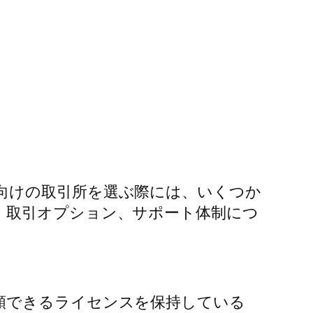
向けの取引所を選ぶ際には、いくつか
、取引オプション、サポート体制につ
頼できるライセンスを保持している