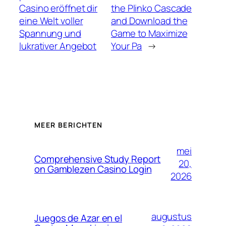
Casino eröffnet dir
the Plinko Cascade
eine Welt voller
and Download the
Spannung und
Game to Maximize
lukrativer Angebot
Your Pa
→
MEER BERICHTEN
mei
Comprehensive Study Report
20,
on Gamblezen Casino Login
2026
augustus
Juegos de Azar en el