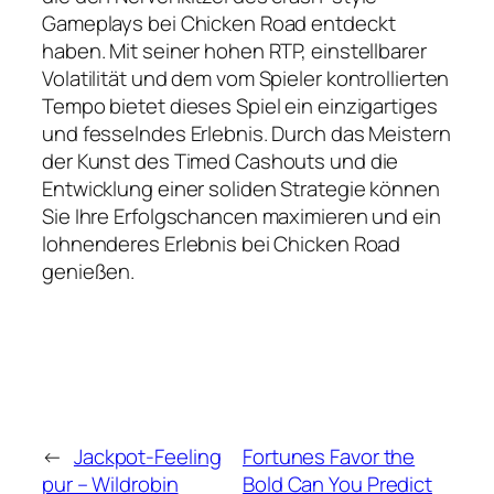
Gameplays bei Chicken Road entdeckt
haben. Mit seiner hohen RTP, einstellbarer
Volatilität und dem vom Spieler kontrollierten
Tempo bietet dieses Spiel ein einzigartiges
und fesselndes Erlebnis. Durch das Meistern
der Kunst des Timed Cashouts und die
Entwicklung einer soliden Strategie können
Sie Ihre Erfolgschancen maximieren und ein
lohnenderes Erlebnis bei Chicken Road
genießen.
←
Jackpot-Feeling
Fortunes Favor the
pur – Wildrobin
Bold Can You Predict