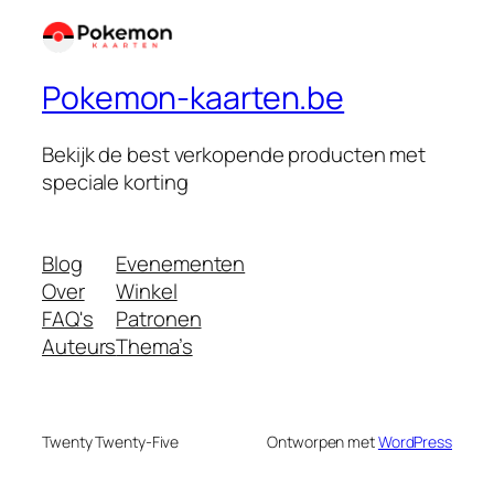
Pokemon-kaarten.be
Bekijk de best verkopende producten met
speciale korting
Blog
Evenementen
Over
Winkel
FAQ's
Patronen
Auteurs
Thema’s
Twenty Twenty-Five
Ontworpen met
WordPress