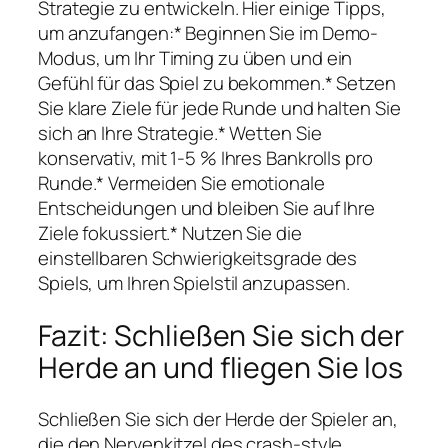
Strategie zu entwickeln. Hier einige Tipps,
um anzufangen:* Beginnen Sie im Demo-
Modus, um Ihr Timing zu üben und ein
Gefühl für das Spiel zu bekommen.* Setzen
Sie klare Ziele für jede Runde und halten Sie
sich an Ihre Strategie.* Wetten Sie
konservativ, mit 1-5 % Ihres Bankrolls pro
Runde.* Vermeiden Sie emotionale
Entscheidungen und bleiben Sie auf Ihre
Ziele fokussiert.* Nutzen Sie die
einstellbaren Schwierigkeitsgrade des
Spiels, um Ihren Spielstil anzupassen.
Fazit: Schließen Sie sich der
Herde an und fliegen Sie los
Schließen Sie sich der Herde der Spieler an,
die den Nervenkitzel des crash-style