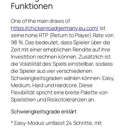
Funktionen
One of the main draws of
https://chickenroadgermany.eu.com/
ist
seine hohe RTP (Return to Player) Rate von
98 %. Das bedeutet, dass Spieler über die
Zeit mit einer erheblichen Rendite auf ihre
Investition rechnen können. Zusätzlich ist
die Volatilität des Spiels einstellbar, sodass
die Spieler aus vier verschiedenen
Schwierigkeitsgraden wählen können: Easy,
Medium, Hard und Hardcore. Diese
Flexibilität spricht eine breite Palette von
Spielstilen und Risikotoleranzen an.
Schwierigkeitsgrade erklärt
* Easy-Modus umfasst 24 Schritte, mit