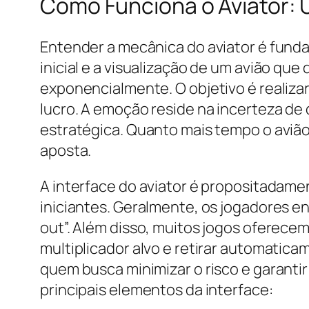
Como Funciona o Aviator: 
Entender a mecânica do aviator é fund
inicial e a visualização de um avião qu
exponencialmente. O objetivo é realiza
lucro. A emoção reside na incerteza de
estratégica. Quanto mais tempo o avião
aposta.
A interface do aviator é propositadame
iniciantes. Geralmente, os jogadores en
out”. Além disso, muitos jogos oferece
multiplicador alvo e retirar automatic
quem busca minimizar o risco e garant
principais elementos da interface: