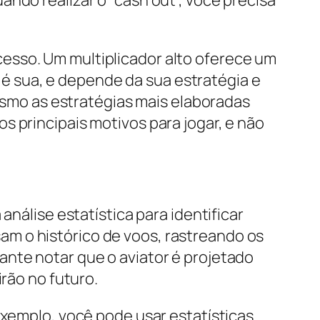
esso. Um multiplicador alto oferece um
 sua, e depende da sua estratégia e
mesmo as estratégias mais elaboradas
s principais motivos para jogar, e não
análise estatística para identificar
m o histórico de voos, rastreando os
ante notar que o aviator é projetado
irão no futuro.
exemplo, você pode usar estatísticas