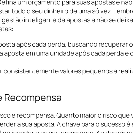
 Defina um orçamento para suas apostas e não 
ar todo o seu dinheiro de uma só vez. Lembre
 gestão inteligente de apostas e não se deix
stas:
posta após cada perda, buscando recuperar o v
 aposta em uma unidade após cada perda e d
 consistentemente valores pequenos e realiza
 e Recompensa
 risco e recompensa. Quanto maior o risco que
rder a sua aposta. A chave para o sucesso é e
de jogador e ao seu orçamento. Ao decidir qua