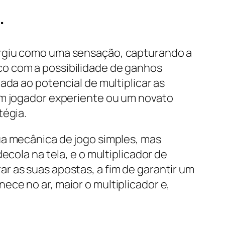
.
giu como uma sensação, capturando a
co com a possibilidade de ganhos
ada ao potencial de multiplicar as
um jogador experiente ou um novato
tégia.
ua mecânica de jogo simples, mas
ecola na tela, e o multiplicador de
r as suas apostas, a fim de garantir um
ce no ar, maior o multiplicador e,