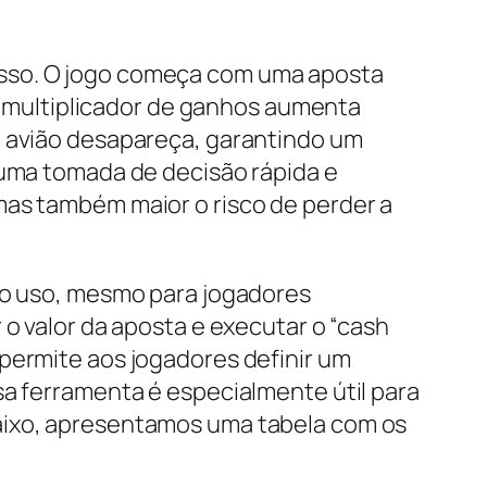
esso. O jogo começa com uma aposta
 o multiplicador de ganhos aumenta
o avião desapareça, garantindo um
 uma tomada de decisão rápida e
mas também maior o risco de perder a
e o uso, mesmo para jogadores
 o valor da aposta e executar o “cash
permite aos jogadores definir um
sa ferramenta é especialmente útil para
baixo, apresentamos uma tabela com os