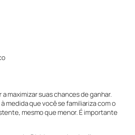
co
r a maximizar suas chances de ganhar.
 medida que você se familiariza com o
sistente, mesmo que menor. É importante