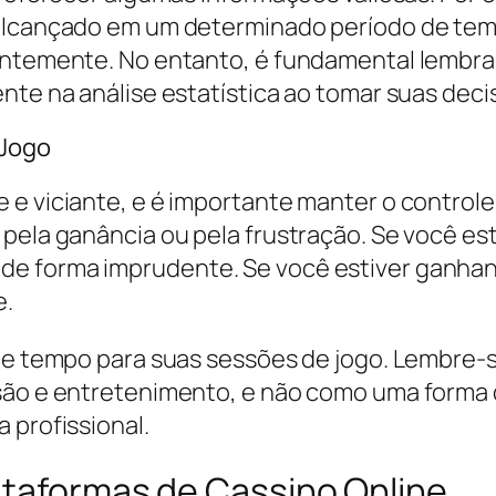
 alcançado em um determinado período de tem
entemente. No entanto, é fundamental lembra
nte na análise estatística ao tomar suas dec
 Jogo
 e viciante, e é importante manter o control
 pela ganância ou pela frustração. Se você es
 forma imprudente. Se você estiver ganhando
e.
de tempo para suas sessões de jogo. Lembre-se
são e entretenimento, e não como uma forma d
 profissional.
ataformas de Cassino Online