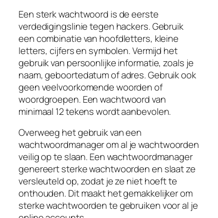
Een sterk wachtwoord is de eerste
verdedigingslinie tegen hackers. Gebruik
een combinatie van hoofdletters, kleine
letters, cijfers en symbolen. Vermijd het
gebruik van persoonlijke informatie, zoals je
naam, geboortedatum of adres. Gebruik ook
geen veelvoorkomende woorden of
woordgroepen. Een wachtwoord van
minimaal 12 tekens wordt aanbevolen.
Overweeg het gebruik van een
wachtwoordmanager om al je wachtwoorden
veilig op te slaan. Een wachtwoordmanager
genereert sterke wachtwoorden en slaat ze
versleuteld op, zodat je ze niet hoeft te
onthouden. Dit maakt het gemakkelijker om
sterke wachtwoorden te gebruiken voor al je
online accounts.