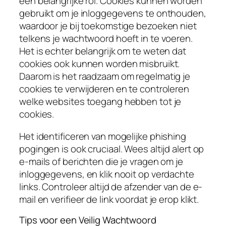
een belangrijke rol. Cookies kunnen worden
gebruikt om je inloggegevens te onthouden,
waardoor je bij toekomstige bezoeken niet
telkens je wachtwoord hoeft in te voeren.
Het is echter belangrijk om te weten dat
cookies ook kunnen worden misbruikt.
Daarom is het raadzaam om regelmatig je
cookies te verwijderen en te controleren
welke websites toegang hebben tot je
cookies.
Het identificeren van mogelijke phishing
pogingen is ook cruciaal. Wees altijd alert op
e-mails of berichten die je vragen om je
inloggegevens, en klik nooit op verdachte
links. Controleer altijd de afzender van de e-
mail en verifieer de link voordat je erop klikt.
Tips voor een Veilig Wachtwoord