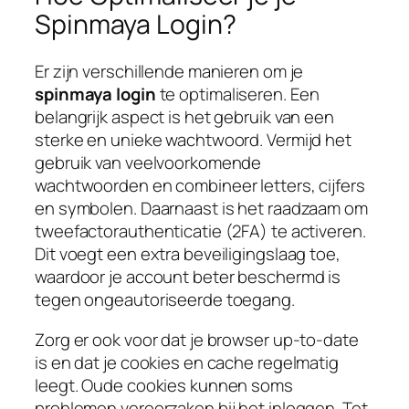
Spinmaya Login?
Er zijn verschillende manieren om je
spinmaya login
te optimaliseren. Een
belangrijk aspect is het gebruik van een
sterke en unieke wachtwoord. Vermijd het
gebruik van veelvoorkomende
wachtwoorden en combineer letters, cijfers
en symbolen. Daarnaast is het raadzaam om
tweefactorauthenticatie (2FA) te activeren.
Dit voegt een extra beveiligingslaag toe,
waardoor je account beter beschermd is
tegen ongeautoriseerde toegang.
Zorg er ook voor dat je browser up-to-date
is en dat je cookies en cache regelmatig
leegt. Oude cookies kunnen soms
problemen veroorzaken bij het inloggen. Tot