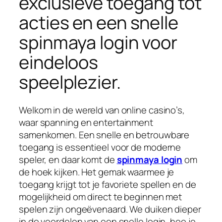
exclusieve toegang tot
acties en een snelle
spinmaya login voor
eindeloos
speelplezier.
Welkom in de wereld van online casino’s,
waar spanning en entertainment
samenkomen. Een snelle en betrouwbare
toegang is essentieel voor de moderne
speler, en daar komt de
spinmaya login
om
de hoek kijken. Het gemak waarmee je
toegang krijgt tot je favoriete spellen en de
mogelijkheid om direct te beginnen met
spelen zijn ongeëvenaard. We duiken dieper
in de voordelen van een snelle login, hoe je