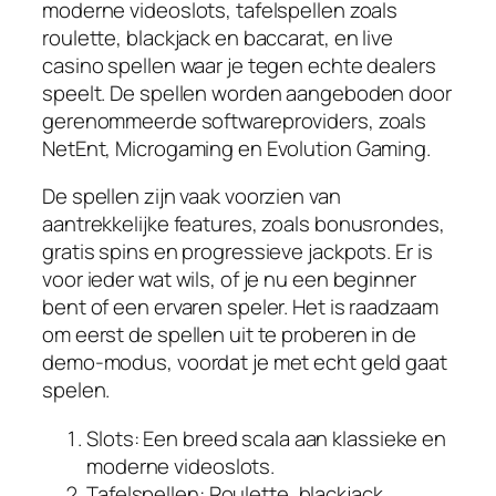
moderne videoslots, tafelspellen zoals
roulette, blackjack en baccarat, en live
casino spellen waar je tegen echte dealers
speelt. De spellen worden aangeboden door
gerenommeerde softwareproviders, zoals
NetEnt, Microgaming en Evolution Gaming.
De spellen zijn vaak voorzien van
aantrekkelijke features, zoals bonusrondes,
gratis spins en progressieve jackpots. Er is
voor ieder wat wils, of je nu een beginner
bent of een ervaren speler. Het is raadzaam
om eerst de spellen uit te proberen in de
demo-modus, voordat je met echt geld gaat
spelen.
Slots: Een breed scala aan klassieke en
moderne videoslots.
Tafelspellen: Roulette, blackjack,