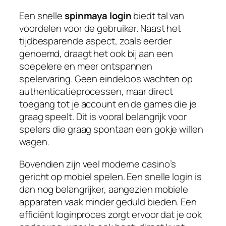
Een snelle
spinmaya login
biedt tal van
voordelen voor de gebruiker. Naast het
tijdbesparende aspect, zoals eerder
genoemd, draagt het ook bij aan een
soepelere en meer ontspannen
spelervaring. Geen eindeloos wachten op
authenticatieprocessen, maar direct
toegang tot je account en de games die je
graag speelt. Dit is vooral belangrijk voor
spelers die graag spontaan een gokje willen
wagen.
Bovendien zijn veel moderne casino’s
gericht op mobiel spelen. Een snelle login is
dan nog belangrijker, aangezien mobiele
apparaten vaak minder geduld bieden. Een
efficiënt loginproces zorgt ervoor dat je ook