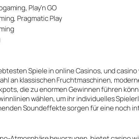
ogaming, Play’n GO
ming, Pragmatic Play
aming
g
ebtesten Spiele in online Casinos, und casino
wahl an klassischen Fruchtmaschinen, modern
pots, die zu enormen Gewinnen führen können
nnlinien wählen, um ihr individuelles Spieler
nenden Soundeffekte sorgen für eine noch i
Casino-Atmosphäre bevorzugen, bietet casino 