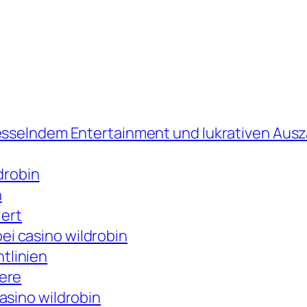
esselndem Entertainment und lukrativen Ausza
ldrobin
n
iert
i casino wildrobin
tlinien
ere
asino wildrobin