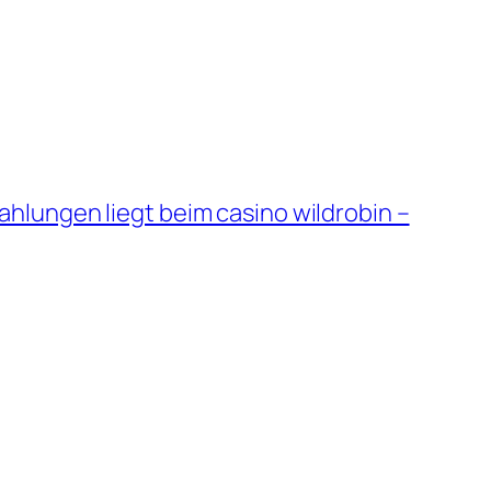
hlungen liegt beim casino wildrobin –