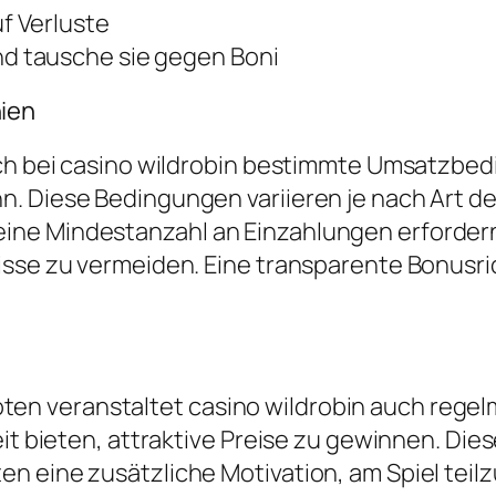
f Verluste
 tausche sie gegen Boni
ien
uch bei casino wildrobin bestimmte Umsatzbed
n. Diese Bedingungen variieren je nach Art d
ne Mindestanzahl an Einzahlungen erfordern.
sse zu vermeiden. Eine transparente Bonusricht
n veranstaltet casino wildrobin auch regel
eit bieten, attraktive Preise zu gewinnen. D
en eine zusätzliche Motivation, am Spiel te