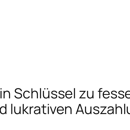
in Schlüssel zu fes
 lukrativen Auszahl