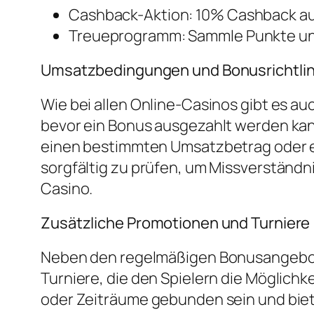
Cashback-Aktion: 10% Cashback au
Treueprogramm: Sammle Punkte und
Umsatzbedingungen und Bonusrichtlin
Wie bei allen Online-Casinos gibt es a
bevor ein Bonus ausgezahlt werden kan
einen bestimmten Umsatzbetrag oder ei
sorgfältig zu prüfen, um Missverständni
Casino.
Zusätzliche Promotionen und Turniere
Neben den regelmäßigen Bonusangebote
Turniere, die den Spielern die Möglichk
oder Zeiträume gebunden sein und biet