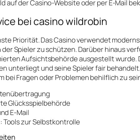
eld auf der Casino-Website oder per E-Mail b
ce bei casino wildrobin
öchste Priorität. Das Casino verwendet moder
 der Spieler zu schützen. Darüber hinaus verf
mierten Aufsichtsbehörde ausgestellt wurde. D
 unterliegt und seine Spieler fair behandelt
m bei Fragen oder Problemen behilflich zu sei
Datenübertragung
rte Glücksspielbehörde
und E-Mail
Tools zur Selbstkontrolle
eiten