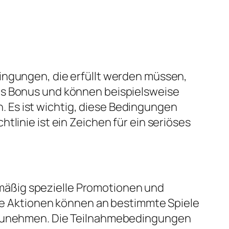
ingungen, die erfüllt werden müssen,
es Bonus und können beispielsweise
 Es ist wichtig, diese Bedingungen
linie ist ein Zeichen für ein seriöses
mäßig spezielle Promotionen und
iese Aktionen können an bestimmte Spiele
ilzunehmen. Die Teilnahmebedingungen