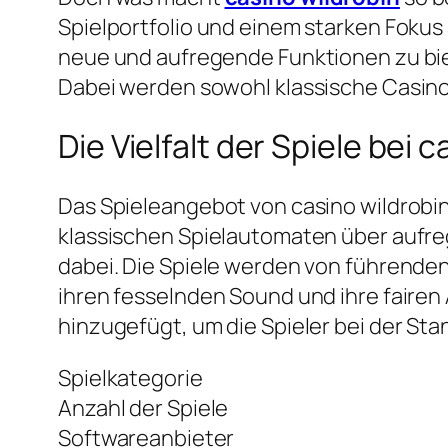
Spielportfolio und einem starken Fokus
neue und aufregende Funktionen zu biet
Dabei werden sowohl klassische Casinos
Die Vielfalt der Spiele bei 
Das Spieleangebot von casino wildrobin
klassischen Spielautomaten über aufreg
dabei. Die Spiele werden von führenden
ihren fesselnden Sound und ihre faire
hinzugefügt, um die Spieler bei der St
Spielkategorie
Anzahl der Spiele
Softwareanbieter