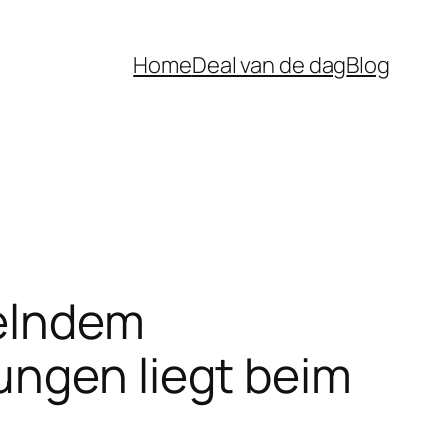
Home
Deal van de dag
Blog
selndem
ungen liegt beim