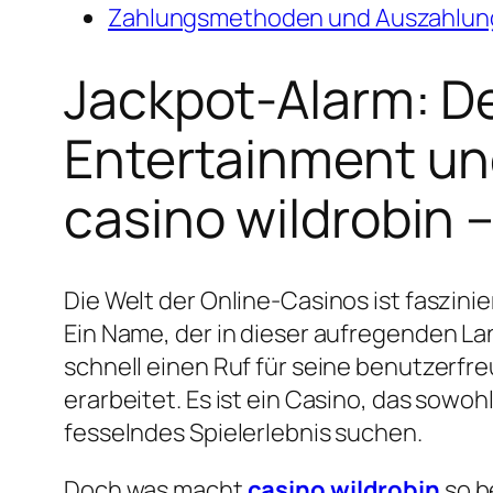
Zahlungsmethoden und Auszahlun
Jackpot-Alarm: D
Entertainment und
casino wildrobin –
Die Welt der Online-Casinos ist faszin
Ein Name, der in dieser aufregenden La
schnell einen Ruf für seine benutzerfr
erarbeitet. Es ist ein Casino, das sowohl
fesselndes Spielerlebnis suchen.
Doch was macht
casino wildrobin
so b