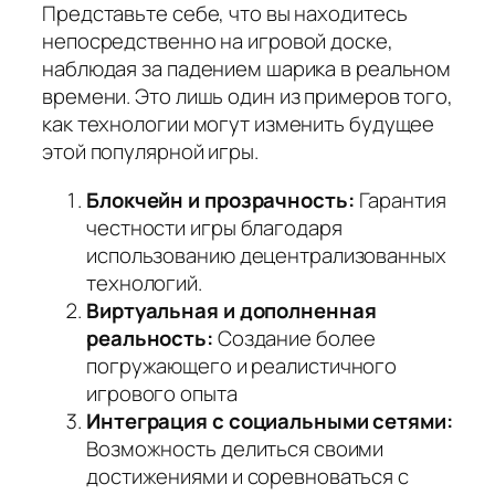
Представьте себе, что вы находитесь
непосредственно на игровой доске,
наблюдая за падением шарика в реальном
времени. Это лишь один из примеров того,
как технологии могут изменить будущее
этой популярной игры.
Блокчейн и прозрачность:
Гарантия
честности игры благодаря
использованию децентрализованных
технологий.
Виртуальная и дополненная
реальность:
Создание более
погружающего и реалистичного
игрового опыта
Интеграция с социальными сетями:
Возможность делиться своими
достижениями и соревноваться с