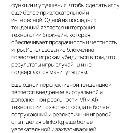
функции и улучшения, чтобы сделать игру
еще более привлекательной и
интересной. Одной из последних
тенденций является интеграция
технологии блокчейн, которая
обеспечивает прозрачность и честность
игры. Использование блокчейна
позволяет игрокам убедиться в том, что
результаты игры случайны и не
подвергаются манипуляциям.
Еще одной перспективной тенденцией
является внедрение виртуальной и
дополненной реальности. VR и AR
технологии позволяют создать более
погружающий и реалистичный игровой
опыт, делая plinko kg еще более
увлекательной и захватывающей.