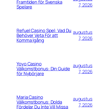
Framtiden för Svenska
7, 2026
Spelare
Refuel Casino Spel: Vad Du
augustus
Behöver Veta För att
7, 2026
Komma Igång
Yoyo Casino
augustus
Välkomstbonus: Din Guide
7, 2026
för Nybörjare
Maria Casino
augustus
Välkomstbonus: Dolda
7, 2026
Fördelar Du Inte Vill Missa