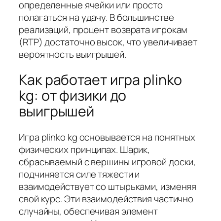
определенные ячейки или просто
полагаться на удачу. В большинстве
реализаций, процент возврата игрокам
(RTP) достаточно высок, что увеличивает
вероятность выигрышей.
Как работает игра plinko
kg: от физики до
выигрышей
Игра plinko kg основывается на понятных
физических принципах. Шарик,
сбрасываемый с вершины игровой доски,
подчиняется силе тяжести и
взаимодействует со штырьками, изменяя
свой курс. Эти взаимодействия частично
случайны, обеспечивая элемент