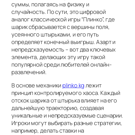
суммы, полагаясь на физику и
случайность. По сути, это цифровой
аналог классической игры “Плинко”, где
шарик сбрасывается с вершины поля,
усеянного штырьками, и его путь
определяет конечный выигрыш. Азарт и
непредсказуемость – вот два ключевых
элемента, делающих эту игру такой
популярной среди любителей онлайн-
развлечений.
В основе механики
plinko kg
лежит
принцип контролируемого хаоса. Каждый
отскок шарика от штырька влияет на его
дальнейшую траекторию, создавая
уникальные и непредсказуемые сценарии.
Игроки могут выбирать разные стратегии,
например, делать ставки на