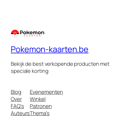
Pokemon-kaarten.be
Bekijk de best verkopende producten met
speciale korting
Blog
Evenementen
Over
Winkel
FAQ's
Patronen
Auteurs
Thema’s