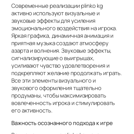
Современные реализации plinko kg
активно используют визуальные и
звуковые эффекты для усиления
эмоционального воздействия на игрока.
Яркая графика, динамичная анимация и
приятная музыка создают атмосферу
азарта и волнения. Звуковые эффекты,
сигнализирующие о выигрышах,
усиливают чувство удовлетворения и
подкрепляют желание продолжать играть.
Все эти элементы визуального и
звукового оформления тщательно
продуманы, чтобы максимизировать
вовлеченность игрока и стимулировать
его активность.
Важность осознанного подхода к игре