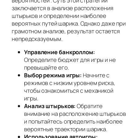
вероятностей”. Суть этой стратегии
заключается в анализе расположения
штырьков и определении наиболее
вероятных путей шарика. Однако даже при
грамотном анализе, результат остается
непредсказуемым.
Управление банкроллом:
Определите бюджет для игры и не
превышайте его.
Выбор режима игры:
Начните с
режимов с низким уровнем риска,
чтобы ознакомиться с механикой
игры.
Анализ штырьков:
Обратите
внимание на расположение штырьков
и попытайтесь определить наиболее
вероятные траектории шарика.
Использование автоигры: