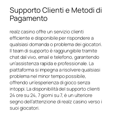
Supporto Clienti e Metodi di
Pagamento
realz casino offre un servizio clienti
efficiente e disponibile per rispondere a
qualsiasi domanda o problema dei giocatori.
Il team di supporto è raggiungibile tramite
chat dal vivo, email e telefono, garantendo
un’assistenza rapida e professionale. La
piattaforma si impegna a risolvere qualsiasi
problema nel minor tempo possibile,
offrendo un’esperienza di gioco senza
intoppi. La disponibilità del supporto clienti
24 ore su 24, 7 giorni su 7, è un ulteriore
segno dell’attenzione di realz casino verso i
suoi giocatori.