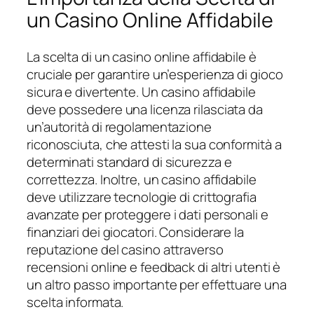
un Casino Online Affidabile
La scelta di un casino online affidabile è
cruciale per garantire un’esperienza di gioco
sicura e divertente. Un casino affidabile
deve possedere una licenza rilasciata da
un’autorità di regolamentazione
riconosciuta, che attesti la sua conformità a
determinati standard di sicurezza e
correttezza. Inoltre, un casino affidabile
deve utilizzare tecnologie di crittografia
avanzate per proteggere i dati personali e
finanziari dei giocatori. Considerare la
reputazione del casino attraverso
recensioni online e feedback di altri utenti è
un altro passo importante per effettuare una
scelta informata.