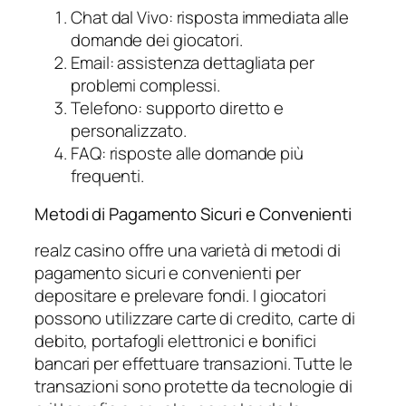
Chat dal Vivo: risposta immediata alle
domande dei giocatori.
Email: assistenza dettagliata per
problemi complessi.
Telefono: supporto diretto e
personalizzato.
FAQ: risposte alle domande più
frequenti.
Metodi di Pagamento Sicuri e Convenienti
realz casino offre una varietà di metodi di
pagamento sicuri e convenienti per
depositare e prelevare fondi. I giocatori
possono utilizzare carte di credito, carte di
debito, portafogli elettronici e bonifici
bancari per effettuare transazioni. Tutte le
transazioni sono protette da tecnologie di