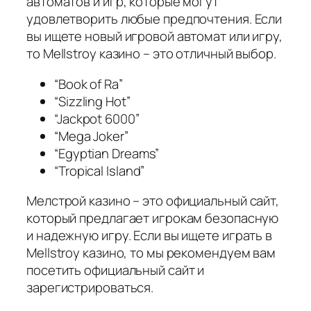
автоматов и игр, которые могут
удовлетворить любые предпочтения. Если
вы ищете новый игровой автомат или игру,
то Mellstroy казино – это отличный выбор.
“Book of Ra”
“Sizzling Hot”
“Jackpot 6000”
“Mega Joker”
“Egyptian Dreams”
“Tropical Island”
Мелстрой казино – это официальный сайт,
который предлагает игрокам безопасную
и надежную игру. Если вы ищете играть в
Mellstroy казино, то мы рекомендуем вам
посетить официальный сайт и
зарегистрироваться.