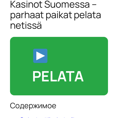
Kasinot Suomessa –
parhaat paikat pelata
netissä
PELATA
Содержимое