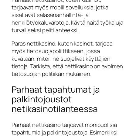
tarjoavat myös mobiilisovelluksia, jotka
sisältävät salasananhallinta- ja
henkilötyökaluvarotoja. Käytä näitä työkaluja
turvalliseksi pelitilanteeksi.
Paras nettikasino, kuten kasinot, tarjoaa
myös tietosuojapoliittikseen, jossa
kuvataan, miten ne suojelivat käyttäjien
tietoja. Tarkista, että nettikasino on avoimen
tietosuojan politiikan mukainen.
Parhaat tapahtumat ja
palkintojoustot
netikasinotilanteessa
Parhaat nettikasino tarjoavat monipuolisia
tapahtumia ja palkintojoustoja. Esimerkiksi