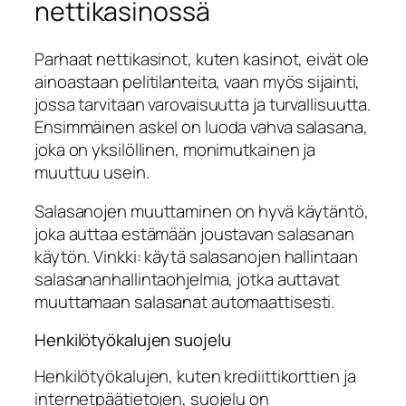
nettikasinossä
Parhaat nettikasinot, kuten kasinot, eivät ole
ainoastaan pelitilanteita, vaan myös sijainti,
jossa tarvitaan varovaisuutta ja turvallisuutta.
Ensimmäinen askel on luoda vahva salasana,
joka on yksilöllinen, monimutkainen ja
muuttuu usein.
Salasanojen muuttaminen on hyvä käytäntö,
joka auttaa estämään joustavan salasanan
käytön. Vinkki: käytä salasanojen hallintaan
salasananhallintaohjelmia, jotka auttavat
muuttamaan salasanat automaattisesti.
Henkilötyökalujen suojelu
Henkilötyökalujen, kuten krediittikorttien ja
internetpäätietojen, suojelu on