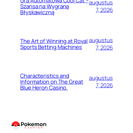
Gra Automatowa Cool Cat –
augustus
Szansa na Wygraną
7, 2026
Błyskawiczną
augustus
The Art of Winning at Royal
Sports Betting Machines
7, 2026
Characteristics and
augustus
Information on The Great
7, 2026
Blue Heron Casino.