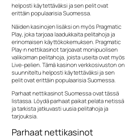
helposti käytettäväksi ja sen pelit ovat
erittäin populaarisia Suomessa.
Näiden kasinojen lisäksi on myös Pragmatic
Play, joka tarjoaa laadukkaita pelitahoja ja
erinomaisen käyttökokemuksen. Pragmatic
Play:n nettikasinot tarjoavat monipuolisen
valikoiman pelitahoja, joista useita ovat myös
Live-pelien. Tämä kasinon verkkosivuston on
suunniteltu helposti käytettäväksi ja sen
pelit ovat erittäin populaarisia Suomessa.
Parhaat nettikasinot Suomessa ovat tässä
listassa. Löydä parhaat paikat pelata netissä
ja tarkista jatkuvasti uusia pelitahoja ja
tarjouksia.
Parhaat nettikasinot