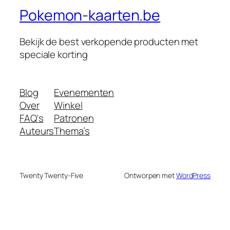
Pokemon-kaarten.be
Bekijk de best verkopende producten met
speciale korting
Blog
Evenementen
Over
Winkel
FAQ's
Patronen
Auteurs
Thema’s
Twenty Twenty-Five
Ontworpen met
WordPress