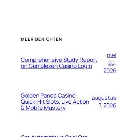
MEER BERICHTEN
mei
Comprehensive Study Report
20,
on Gamblezen Casino Login
2026
Golden Panda Casino:
augustus
Quick‑Hit Slots, Live Action
7, 2026
& Mobile Mastery