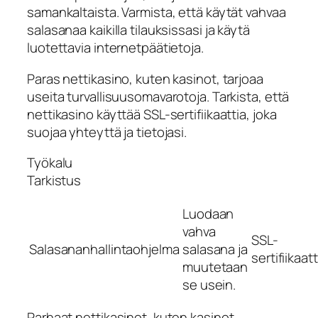
samankaltaista. Varmista, että käytät vahvaa
salasanaa kaikilla tilauksissasi ja käytä
luotettavia internetpäätietoja.
Paras nettikasino, kuten kasinot, tarjoaa
useita turvallisuusomavarotoja. Tarkista, että
nettikasino käyttää SSL-sertifiikaattia, joka
suojaa yhteyttä ja tietojasi.
Työkalu
Tarkistus
Luodaan
vahva
SSL-
Salasananhallintaohjelma
salasana ja
sertifiikaatt
muutetaan
se usein.
Parhaat nettikasinot, kuten kasinot,