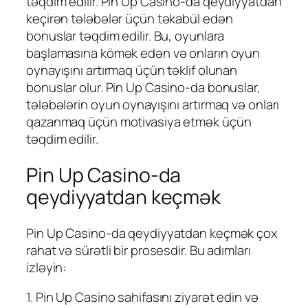
təqdim edilir. Pin Up Casino-da qeydiyyatdan
keçirən tələbələr üçün təkabül edən
bonuslar təqdim edilir. Bu, oyunlara
başlamasına kömək edən və onların oyun
oynayışını artırmaq üçün təklif olunan
bonuslar olur. Pin Up Casino-da bonuslar,
tələbələrin oyun oynayışını artırmaq və onları
qazanmaq üçün motivasiya etmək üçün
təqdim edilir.
Pin Up Casino-da
qeydiyyatdan keçmək
Pin Up Casino-da qeydiyyatdan keçmək çox
rahat və sürətli bir prosesdir. Bu adımları
izləyin:
1. Pin Up Casino sahifasını ziyarət edin və