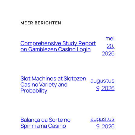
MEER BERICHTEN
mei
Comprehensive Study Report
20,
on Gamblezen Casino Login
2026
Slot Machines at Slotozen
augustus
Casino Variety and
9, 2026
Probability
augustus
Balança da Sorte no
Spinmama Casino
9, 2026