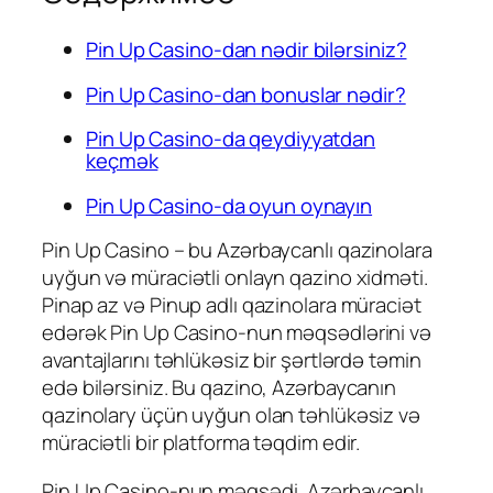
Pin Up Casino-dan nədir bilərsiniz?
Pin Up Casino-dan bonuslar nədir?
Pin Up Casino-da qeydiyyatdan
keçmək
Pin Up Casino-da oyun oynayın
Pin Up Casino – bu Azərbaycanlı qazinolara
uyğun və müraciətli onlayn qazino xidməti.
Pinap az və Pinup adlı qazinolara müraciət
edərək Pin Up Casino-nun məqsədlərini və
avantajlarını təhlükəsiz bir şərtlərdə təmin
edə bilərsiniz. Bu qazino, Azərbaycanın
qazinolary üçün uyğun olan təhlükəsiz və
müraciətli bir platforma təqdim edir.
Pin Up Casino-nun məqsədi, Azərbaycanlı