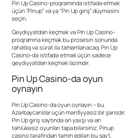
Pin Up Casino-proqramında istifadə etmək
üçün “Pinup” və ya “Pin Up giriş” düyməsini
seçin.
Qeydiyyatdan keçmək və Pin Up Casino-
proqramına keçmək bu prosesin sonunda
rahatlıq və sürət ilə tamamlanacaq. Pin Up
Casino-da istifadə etmək üçün sadece
qeydiyyatdan keçmək lazımdır.
Pin Up Casino-da oyun
oynayın
Pin Up Casino-da oyun oynayın – bu
Azərbaycanlılar üçün mənfiyyəsiz bir şansdır.
Pin Up giriş saytında ən yaxşı və ən
təhlükəsiz oyunları tapa bilərsiniz. Pinup
casino tərəfindən təmin edilən bu sayt,