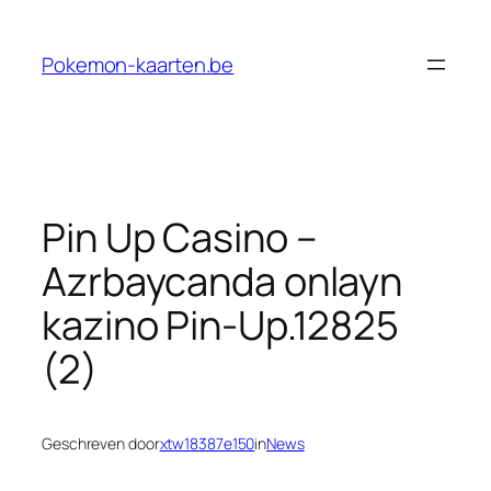
Ga
naar
Pokemon-kaarten.be
de
inhoud
Pin Up Casino –
Azrbaycanda onlayn
kazino Pin-Up.12825
(2)
Geschreven door
xtw18387e150
in
News