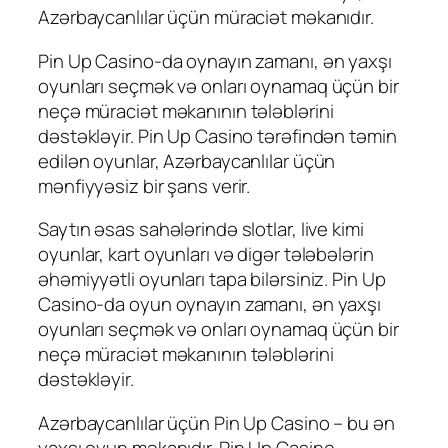
Azərbaycanlılar üçün müraciət məkanıdır.
Pin Up Casino-da oynayın zamanı, ən yaxşı
oyunları seçmək və onları oynamaq üçün bir
neçə müraciət məkanının tələblərini
dəstəkləyir. Pin Up Casino tərəfindən təmin
edilən oyunlar, Azərbaycanlılar üçün
mənfiyyəsiz bir şans verir.
Saytın əsas sahələrində slotlar, live kimi
oyunlar, kart oyunları və digər tələbələrin
əhəmiyyətli oyunları tapa bilərsiniz. Pin Up
Casino-da oyun oynayın zamanı, ən yaxşı
oyunları seçmək və onları oynamaq üçün bir
neçə müraciət məkanının tələblərini
dəstəkləyir.
Azərbaycanlılar üçün Pin Up Casino – bu ən
yaxşı oyun məkanıdır. Pin Up Casino