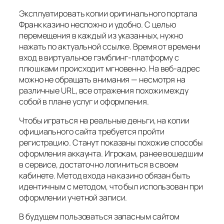
Эксплуатировать копии оригинального портала
Франк казино несложно и удобно. С целью
перемещения в каждый из указанных, нужно
нажать по актуальной ссылке. Время от времени
вход в виртуальное гэмблинг-платформу с
плюшками происходит мгновенно. На веб-адрес
можно не обращать внимания — несмотря на
различные URL, все отражения похожи между
собой в плане услуг и оформления.
Чтобы играться на реальные деньги, на копии
официального сайта требуется пройти
регистрацию. Станут показаны похожие способы
оформления аккаунта. Игрокам, ранее вошедшим
в сервисе, достаточно логиниться в своем
кабинете. Метод входа на казино обязан быть
идентичным с методом, что был использован при
оформлении учетной записи.
В будущем пользоваться запасным сайтом