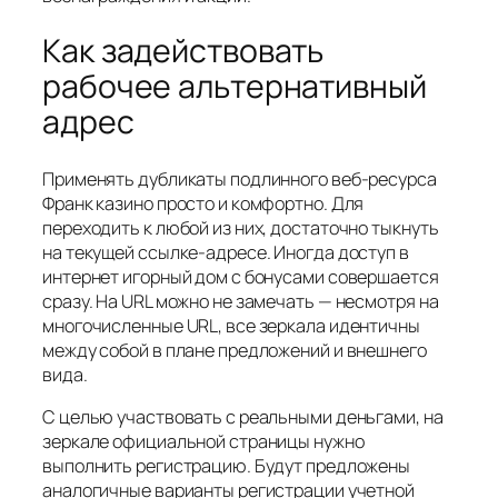
Как задействовать
рабочее альтернативный
адрес
Применять дубликаты подлинного веб-ресурса
Франк казино просто и комфортно. Для
переходить к любой из них, достаточно тыкнуть
на текущей ссылке-адресе. Иногда доступ в
интернет игорный дом с бонусами совершается
сразу. На URL можно не замечать — несмотря на
многочисленные URL, все зеркала идентичны
между собой в плане предложений и внешнего
вида.
С целью участвовать с реальными деньгами, на
зеркале официальной страницы нужно
выполнить регистрацию. Будут предложены
аналогичные варианты регистрации учетной