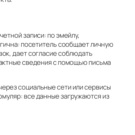
етной записи: по эмейлу,
огична: посетитель сообщает личную
вок, дает согласие соблюдать
тактные сведения с помощью письма
через социальные сети или сервисы
рмуляр: все данные загружаются из