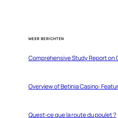
MEER BERICHTEN
Comprehensive Study Report on 
Overview of Betinia Casino: Featu
Quest-ce que la route du poulet ?