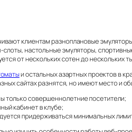
вают клиентам разноплановые эмуляторы. 
слоты, настольные эмуляторы, спортивные
ется от нескольких сотен до нескольких т
томаты
и остальных азартных проектов в кр
азных сайтах разнятся, но имеют место и о
ны только совершеннолетние посетители;
ный кабинет в клубе;
дуется придерживаться минимальных лимито
ьно изучить особенности работы веб-прое