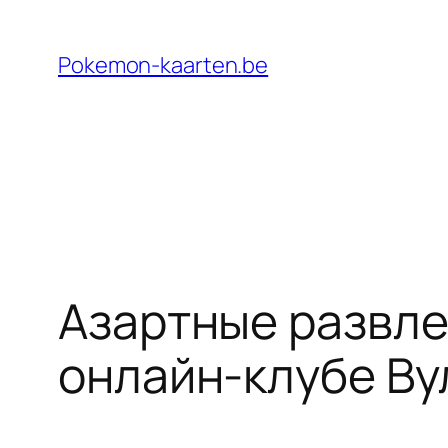
Ga
naar
Pokemon-kaarten.be
de
inhoud
Азартные развле
онлайн-клубе Ву