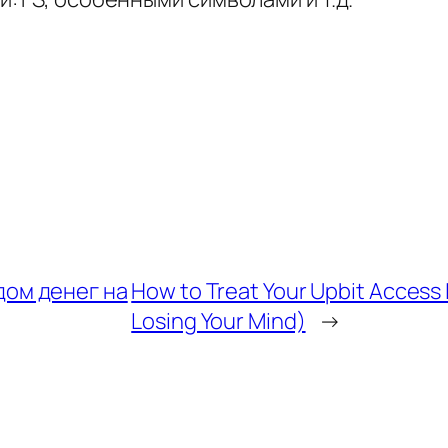
дом денег на
How to Treat Your Upbit Access 
Losing Your Mind)
→