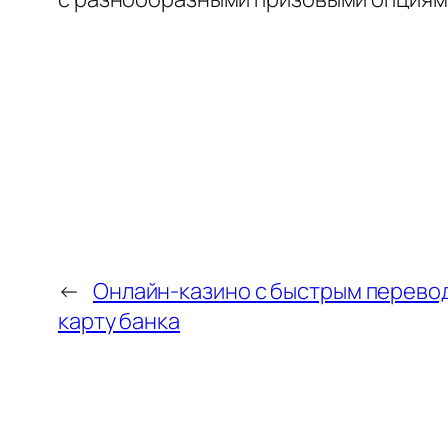
←
Онлайн-казино с быстрым перево
карту банка