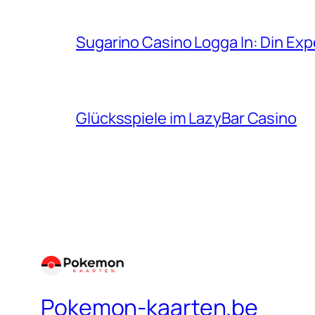
Sugarino Casino Logga In: Din Exp
Glücksspiele im LazyBar Casino
Pokemon-kaarten.be