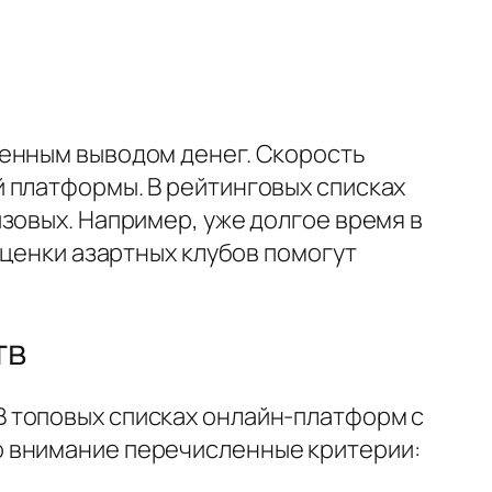
ренным выводом денег. Скорость
 платформы. В рейтинговых списках
зовых. Например, уже долгое время в
Оценки азартных клубов помогут
тв
 топовых списках онлайн-платформ с
о внимание перечисленные критерии: