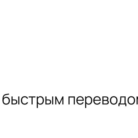
 быстрым переводом