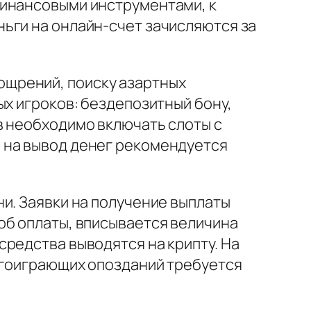
финансовыми инструментами, к
ьги на онлайн-счет зачисляются за
щрений, поиску азартных
ых игроков: бездепозитный бону,
в необходимо включать слоты с
 на вывод денег рекомендуется
и. Заявки на получение выплаты
об оплаты, вписывается величина
редства выводятся на крипту. На
олгоиграющих опозданий требуется