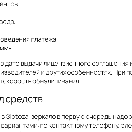
ентов.
вода.
оведения платежа.
аммы.
о дате выдачи лицензионного соглашения и
оизводителей и других особенностях. При 
я скорость обналичивания.
д средств
 в Slotozal зеркало в первую очередь надо
вариантами: по контактному телефону, эл