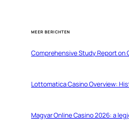
MEER BERICHTEN
Comprehensive Study Report on 
Lottomatica Casino Overview: Hist
Magyar Online Casino 2026: a leg