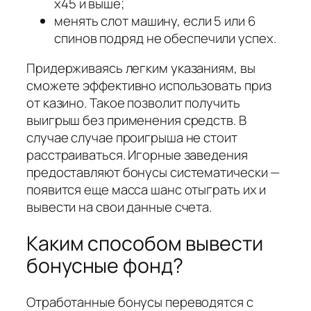
х45 и выше;
менять слот машину, если 5 или 6
спинов подряд не обеспечили успех.
Придерживаясь легким указаниям, вы
сможете эффективно использовать приз
от казино. Такое позволит получить
выигрыш без применения средств. В
случае случае проигрыша не стоит
расстраиваться. Игорные заведения
предоставляют бонусы систематически —
появится еще масса шанс отыграть их и
вывести на свои данные счета.
Каким способом вывести
бонусные фонд?
Отработанные бонусы переводятся с