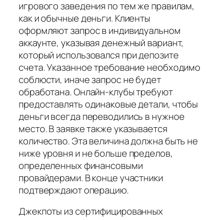
игрового заведения по тем же правилам,
как и обычные деньги. Клиенты
оформляют запрос в индивидуальном
аккаунте, указывая денежный вариант,
который использовался при депозите
счета. Указанное требование необходимо
соблюсти, иначе запрос не будет
обработана. Онлайн-клубы требуют
предоставлять одинаковые детали, чтобы
деньги всегда переводились в нужное
место. В заявке также указывается
количество. Эта величина должна быть не
ниже уровня и не больше пределов,
определенных финансовыми
провайдерами. В конце участники
подтверждают операцию.
Джекпоты из сертифицированных