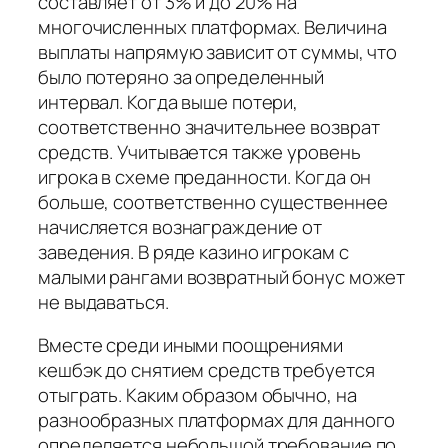
составляет от 3% и до 20% на
многочисленных платформах. Величина
выплаты напрямую зависит от суммы, что
было потеряно за определенный
интервал. Когда выше потери,
соответственно значительнее возврат
средств. Учитывается также уровень
игрока в схеме преданности. Когда он
больше, соответственно существеннее
начисляется вознаграждение от
заведения. В ряде казино игрокам с
малыми рангами возвратный бонус может
не выдаваться.
Вместе среди иными поощрениями
кешбэк до снятием средств требуется
отыграть. Каким образом обычно, на
разнообразных платформах для данного
определяется небольшой требование по