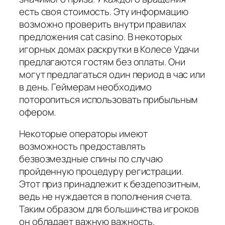
есть своя стоимость. Эту информацию
возможно проверить внутри правилах
предложения cat casino. В некоторых
игорных домах раскрутки в Колесе Удачи
предлагаются гостям без оплаты. Они
могут предлагаться один период в час или
в день. Геймерам необходимо
поторопиться использовать прибыльным
офером.
Некоторые операторы имеют
возможность предоставлять
безвозмездные спины по случаю
пройденную процедуру регистрации.
Этот приз принадлежит к бездепозитным,
ведь не нуждается в пополнения счета.
Таким образом для большинства игроков
он обладает важную важность.