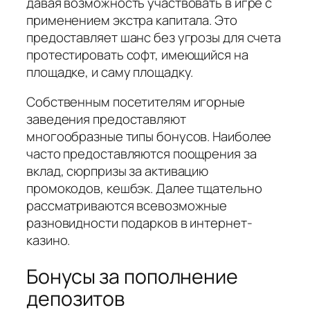
давая возможность участвовать в игре с
применением экстра капитала. Это
предоставляет шанс без угрозы для счета
протестировать софт, имеющийся на
площадке, и саму площадку.
Собственным посетителям игорные
заведения предоставляют
многообразные типы бонусов. Наиболее
часто предоставляются поощрения за
вклад, сюрпризы за активацию
промокодов, кешбэк. Далее тщательно
рассматриваются всевозможные
разновидности подарков в интернет-
казино.
Бонусы за пополнение
депозитов