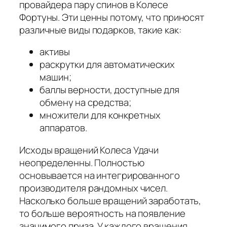
провайдера пару спинов в Колесе
Фортуны. Эти ценны потому, что приносят
различные виды подарков, такие как:
активы
раскрутки для автоматических
машин;
баллы верности, доступные для
обмену на средства;
множители для конкретных
аппаратов.
Исходы вращений Колеса Удачи
неопределенны. Полностью
основывается на интегрированного
производителя рандомных чисел.
Насколько больше вращений заработать,
то больше вероятность на появление
значимого приза. У каждого вращения