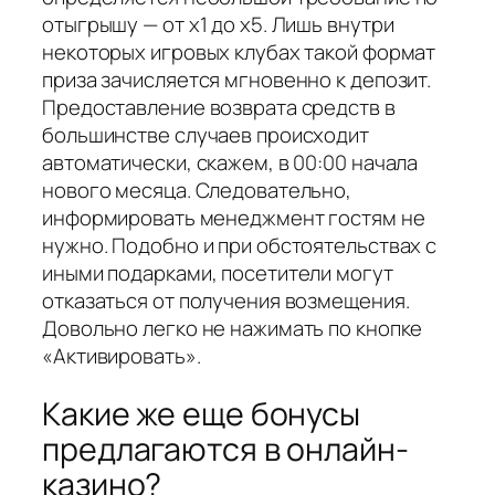
отыгрышу — от х1 до х5. Лишь внутри
некоторых игровых клубах такой формат
приза зачисляется мгновенно к депозит.
Предоставление возврата средств в
большинстве случаев происходит
автоматически, скажем, в 00:00 начала
нового месяца. Следовательно,
информировать менеджмент гостям не
нужно. Подобно и при обстоятельствах с
иными подарками, посетители могут
отказаться от получения возмещения.
Довольно легко не нажимать по кнопке
«Активировать».
Какие же еще бонусы
предлагаются в онлайн-
казино?