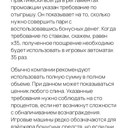
промоакции указан требование по
отыгрышу. Он показывает на то, сколько
нужно совершить пари с
воспользовавшись бонусных денег. Когда
требование по ставкам, скажем, равен
х35, полученное поощрение необходимо
будет использовать в игровых автоматах
35 раз.
Обычно компании рекомендуют
использовать полную сумму в полном
объеме. При данном может показываться
ценник любого спина. Указанные
требования нужно соблюдать на сто
процентов, если нет возникнут сложности
с обналичиванием вознаграждения.
Игровые машины редко обозначаются для
вэйджера бонусных средств, но если они