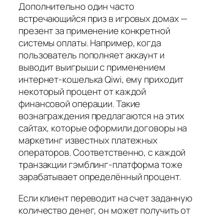
Дополнительно один часто
встречающийся приз в игровых домах —
презент за применение конкретной
системы оплаты. Например, когда
пользователь пополняет аккаунт и
выводит выигрыши с применением
интернет-кошелька Qiwi, ему приходит
некоторый процент от каждой
финансовой операции. Такие
вознаграждения предлагаются на этих
сайтах, которые оформили договоры на
маркетинг известных платежных
операторов. Соответственно, с каждой
транзакции гэмблинг-платформа тоже
зарабатывает определённый процент.
Если клиент переводит на счет заданную
количество денег, он может получить от