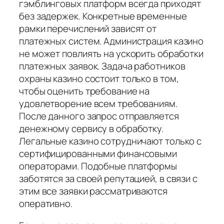
гэмблинговых платформ всегда приходят
без задержек. Конкретные временные
рамки перечислений зависят от
платежных систем. Администрация казино
не может повлиять на ускорить обработки
платежных заявок. Задача работников
охраны казино состоит только в том,
чтобы оценить требование на
удовлетворение всем требованиям.
После данного запрос отправляется
денежному сервису в обработку.
Легальные казино сотрудничают только с
сертифицированными финансовыми
операторами. Подобные платформы
заботятся за своей репутацией, в связи с
этим все заявки рассматриваются
оперативно.