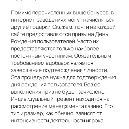
Помимо перечисленных выше бонусов, в
интернет-заведениях могут начисляться
другие подарки. Скажем, почти на каждой
сайте предоставляются призы на День
Рождения пользователей. Часто их
предоставляются только наиболее
постоянным участникам. Обязательным
требованием вдобавок является
завершение подтверждения личности.
Эта процедура нужна для подтверждения
дня рождения пользователя. Без ее
выполнения приз не будет зачислено.
Индивидуальный презент находится на
рассмотрение менеджмента казино. Его
тип и размер, как обычно, зависят от
интенсивности деятельности игрока.