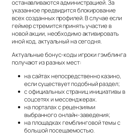
останавливаются администрацией. За
указанное предвидится блокирование
всех созданных профилей. В случае если
геймер стремится принять участие в
новой акции, необходимо активировать
иной код, актуальный на сегодня.
Актуальные бонус-коды игроки гэмблинга
получают из разных мест:
на сайтах непосредственно казино,
если существует подобный раздел;
с официальных страниц инициативы в
соцсетях и мессенджерах.
на порталах с рецензиями
выбранного онлайн-заведения;
на площадках гемблинговой темы с
большой посещаемостью.