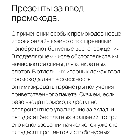
Презенты за ввод
промокода.
С применении особых промокодов новые
игроки онлайн казино с поощрениями
приобретают бонусные вознаграждения.
В подавляющем числе обстоятельств им
начисляются спины для конкретных
слотов. В отдельных игорных домах ввод
промокода даёт возможность
оптимизировать параметры получения
приветственного пакета. Скажем, если
безо ввода промокода доступно
стопроцентное увеличение за вклад, и
пятьдесят бесплатных вращений, то при
его использовании начисляется уже сто
пятьдесят процентов и сто бонусных