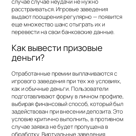
случае случае неудачи не нужно
расстраиваться. Игровые заведения
выдают поощрения регулярно — появится
еще множество шанс отыграть их и
перевести на свои банковские данные.
Как вывести призовые
деньги?
Отработанные премии выплачиваются с
игрового заведения при тех же условиях,
как и обычные деньги. Пользователи
подготавливают форму в личном профиле,
выбирая финансовый способ, который был
задействован при внесении депозита. Это
условие критично выполнить, в противном
случае заявка не будет пропущена в
обработку. Виртуальные заведения