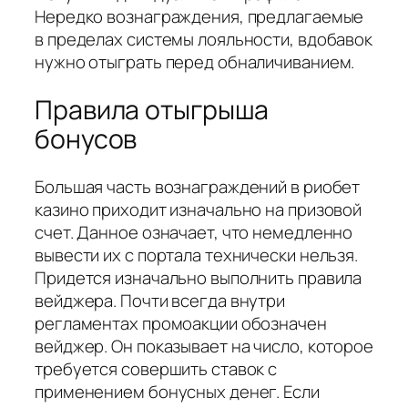
Нередко вознаграждения, предлагаемые
в пределах системы лояльности, вдобавок
нужно отыграть перед обналичиванием.
Правила отыгрыша
бонусов
Большая часть вознаграждений в риобет
казино приходит изначально на призовой
счет. Данное означает, что немедленно
вывести их с портала технически нельзя.
Придется изначально выполнить правила
вейджера. Почти всегда внутри
регламентах промоакции обозначен
вейджер. Он показывает на число, которое
требуется совершить ставок с
применением бонусных денег. Если