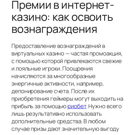
Премии в интернет-
казино: как освоить
вознаграждения
Предоставление вознаграждений в
виртуальных казино — частая промоакция,
с помощью которой привлекаются свежие
и лояльные игроки. Поощрения
начисляются за многообразные
энергичные активности, например,
депонирование счета. После их
приобретения геймеры могут выходить на
прибыль за помощью
риобет
. Нужно всего
лишь результативно использовать
дополнительные средства. В любом
случае призы дают значительную выгоду