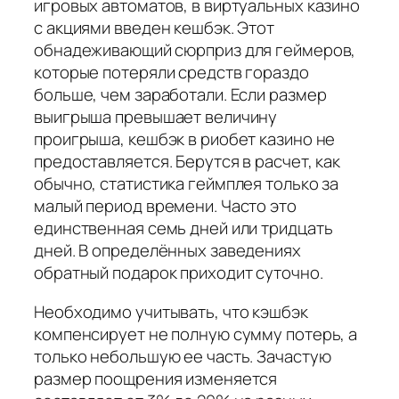
игровых автоматов, в виртуальных казино
с акциями введен кешбэк. Этот
обнадеживающий сюрприз для геймеров,
которые потеряли средств гораздо
больше, чем заработали. Если размер
выигрыша превышает величину
проигрыша, кешбэк в риобет казино не
предоставляется. Берутся в расчет, как
обычно, статистика геймплея только за
малый период времени. Часто это
единственная семь дней или тридцать
дней. В определённых заведениях
обратный подарок приходит суточно.
Необходимо учитывать, что кэшбэк
компенсирует не полную сумму потерь, а
только небольшую ее часть. Зачастую
размер поощрения изменяется