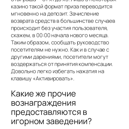
казино такой формат приза переводится
мгновенно на депозит. Зачисление
возврата средств в большинстве случаев
происходит без участия пользователя,
скажем, в 00:00 начала нового месяца.
Таким образом, сообщать руководство
посетителям не нужно. Как и в случае с
другими дарениями, посетители могут
воздержаться от принятия компенсации.
Довольно легко избегать нажатия на
клавишу «Активировать».
Какие же прочие
вознаграждения
предоставляются в
игорном заведении?