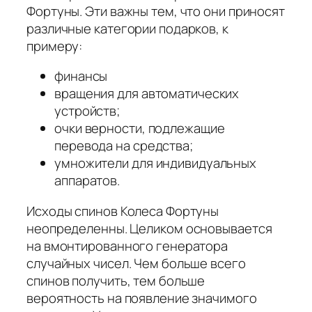
Фортуны. Эти важны тем, что они приносят
различные категории подарков, к
примеру:
финансы
вращения для автоматических
устройств;
очки верности, подлежащие
перевода на средства;
умножители для индивидуальных
аппаратов.
Исходы спинов Колеса Фортуны
неопределенны. Целиком основывается
на вмонтированного генератора
случайных чисел. Чем больше всего
спинов получить, тем больше
вероятность на появление значимого