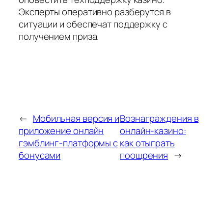
Эксперты оперативно разберутся в
ситуации и обеспечат поддержку с
получением приза.
←
Мобильная версия и
Вознаграждения в
приложение онлайн
онлайн-казино:
гэмблинг-платформы с
как отыграть
бонусами
поощрения
→