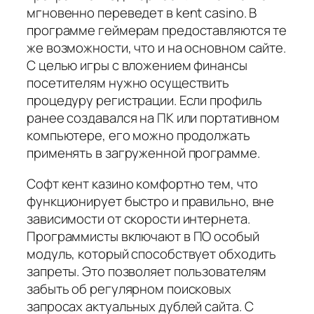
мгновенно переведет в kent casino. В
программе геймерам предоставляются те
же возможности, что и на основном сайте.
С целью игры с вложением финансы
посетителям нужно осуществить
процедуру регистрации. Если профиль
ранее создавался на ПК или портативном
компьютере, его можно продолжать
применять в загруженной программе.
Софт кент казино комфортно тем, что
функционирует быстро и правильно, вне
зависимости от скорости интернета.
Программисты включают в ПО особый
модуль, который способствует обходить
запреты. Это позволяет пользователям
забыть об регулярном поисковых
запросах актуальных дублей сайта. С