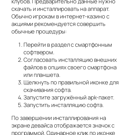
клубов. Предварительно данные нужно
скачать и инсталлировать на аппарат.
Обычно игрокам в интернет-казино с
акциями рекомендуется совершить
обычные процедуры:
Перейти в раздел с смартфонным
софтвером.
Согласовать инсталляцию внешних
файлов в опциях своего смартфона
или планшета.
Щелкнуть по правильной иконке для
скачивания софта.
Запустите загружённый apk-пакет.
Запустить инсталляцию софта.
По завершении инсталлирования на
экране девайса отображается значок с
программой. Одинарное клик по иконке