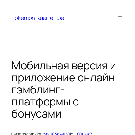
Ga
naar
Pokemon-kaarten.be
de
inhoud
Мобильная версия и
приложение онлайн
гэмблинг-
платформы с
бонусами
Geschreven door
xtw18387e150
in
10000sat7