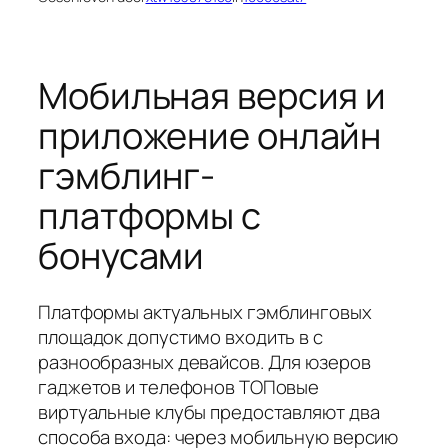
Мобильная версия и
приложение онлайн
гэмблинг-
платформы с
бонусами
Платформы актуальных гэмблинговых
площадок допустимо входить в с
разнообразных девайсов. Для юзеров
гаджетов и телефонов ТОПовые
виртуальные клубы предоставляют два
способа входа: через мобильную версию