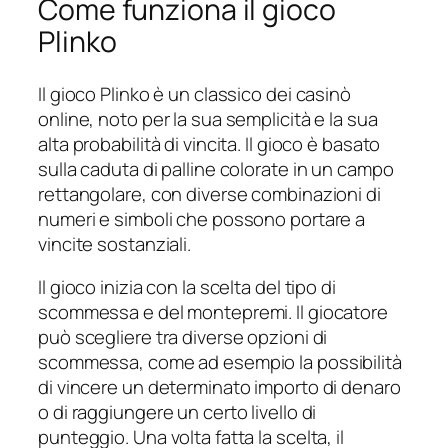
Come funziona il gioco
Plinko
Il gioco Plinko è un classico dei casinò
online, noto per la sua semplicità e la sua
alta probabilità di vincita. Il gioco è basato
sulla caduta di palline colorate in un campo
rettangolare, con diverse combinazioni di
numeri e simboli che possono portare a
vincite sostanziali.
Il gioco inizia con la scelta del tipo di
scommessa e del montepremi. Il giocatore
può scegliere tra diverse opzioni di
scommessa, come ad esempio la possibilità
di vincere un determinato importo di denaro
o di raggiungere un certo livello di
punteggio. Una volta fatta la scelta, il