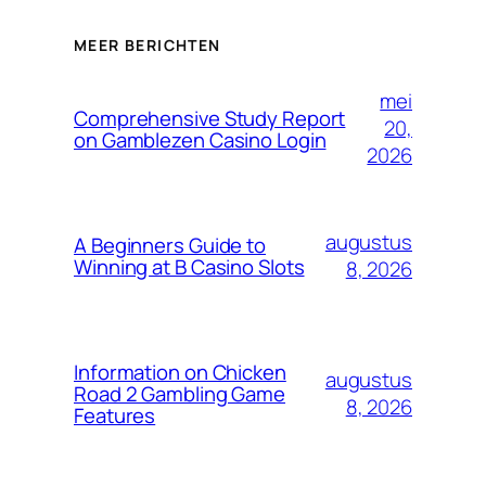
MEER BERICHTEN
mei
Comprehensive Study Report
20,
on Gamblezen Casino Login
2026
augustus
A Beginners Guide to
Winning at B Casino Slots
8, 2026
Information on Chicken
augustus
Road 2 Gambling Game
8, 2026
Features