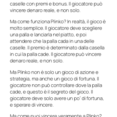
caselle con premi e bonus. Il giocatore può
vincere denaro reale, e non solo.
Ma come funziona Plinko? In realtà, il gioco è
molto semplice. Il giocatore deve scegliere
una palla e lanciarla nel piatto, e poi
attendere che la palla cada in una delle
caselle. Il premio è determinato dalla casella
in cui la palla cade. Il giocatore può vincere
denaro reale, e non solo.
Ma Plinko non è solo un gioco di azione e
strategia, ma anche un gioco di fortuna. Il
giocatore non può controllare dove la palla
cade, e questo è il segreto del gioco. Il
giocatore deve solo avere un po’ di fortuna,
e sperare di vincere.
Ma come puoi vincere veramente a Plinko?