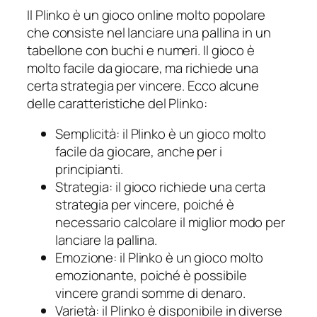
Il Plinko è un gioco online molto popolare
che consiste nel lanciare una pallina in un
tabellone con buchi e numeri. Il gioco è
molto facile da giocare, ma richiede una
certa strategia per vincere. Ecco alcune
delle caratteristiche del Plinko:
Semplicità: il Plinko è un gioco molto
facile da giocare, anche per i
principianti.
Strategia: il gioco richiede una certa
strategia per vincere, poiché è
necessario calcolare il miglior modo per
lanciare la pallina.
Emozione: il Plinko è un gioco molto
emozionante, poiché è possibile
vincere grandi somme di denaro.
Varietà: il Plinko è disponibile in diverse