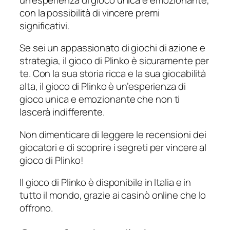
con la possibilità di vincere premi
significativi.
Se sei un appassionato di giochi di azione e
strategia, il gioco di Plinko è sicuramente per
te. Con la sua storia ricca e la sua giocabilità
alta, il gioco di Plinko è un’esperienza di
gioco unica e emozionante che non ti
lascerà indifferente.
Non dimenticare di leggere le recensioni dei
giocatori e di scoprire i segreti per vincere al
gioco di Plinko!
Il gioco di Plinko è disponibile in Italia e in
tutto il mondo, grazie ai casinò online che lo
offrono.