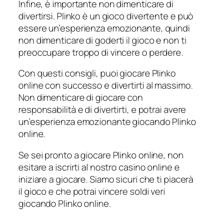
Infine, è importante non dimenticare di
divertirsi. Plinko è un gioco divertente e può
essere un’esperienza emozionante, quindi
non dimenticare di goderti il gioco e non ti
preoccupare troppo di vincere o perdere.
Con questi consigli, puoi giocare Plinko
online con successo e divertirti al massimo.
Non dimenticare di giocare con
responsabilità e di divertirti, e potrai avere
un’esperienza emozionante giocando Plinko
online.
Se sei pronto a giocare Plinko online, non
esitare a iscrirti al nostro casino online e
iniziare a giocare. Siamo sicuri che ti piacerà
il gioco e che potrai vincere soldi veri
giocando Plinko online.