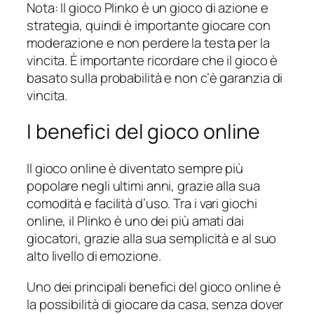
Nota: Il gioco Plinko è un gioco di azione e
strategia, quindi è importante giocare con
moderazione e non perdere la testa per la
vincita. È importante ricordare che il gioco è
basato sulla probabilità e non c’è garanzia di
vincita.
I benefici del gioco online
Il gioco online è diventato sempre più
popolare negli ultimi anni, grazie alla sua
comodità e facilità d’uso. Tra i vari giochi
online, il Plinko è uno dei più amati dai
giocatori, grazie alla sua semplicità e al suo
alto livello di emozione.
Uno dei principali benefici del gioco online è
la possibilità di giocare da casa, senza dover