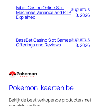
Ivibet Casino Online Slot
augustus
Machines Variance and RTP
8, 2026
Explained
augustus
BassBet Casino Slot Games
Offerings and Reviews
8, 2026
Pokemon-kaarten.be
Bekijk de best verkopende producten met
speciale korting