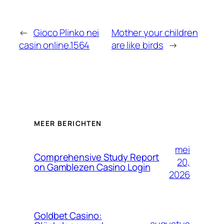
←
Gioco Plinko nei
Mother your children
casin online.1564
are like birds
→
MEER BERICHTEN
mei
Comprehensive Study Report
20,
on Gamblezen Casino Login
2026
Goldbet Casino: