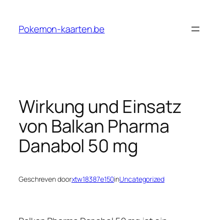
Ga
naar
Pokemon-kaarten.be
de
inhoud
Wirkung und Einsatz
von Balkan Pharma
Danabol 50 mg
Geschreven door
xtw18387e150
in
Uncategorized