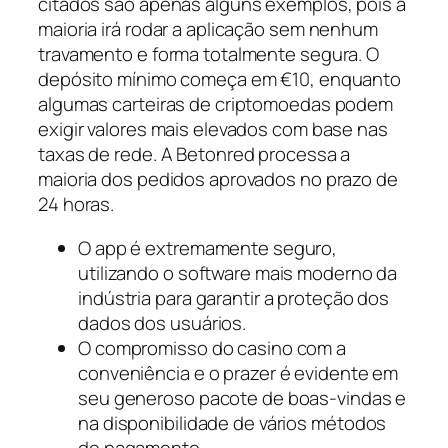
citados são apenas alguns exemplos, pois a
maioria irá rodar a aplicação sem nenhum
travamento e forma totalmente segura. O
depósito mínimo começa em €10, enquanto
algumas carteiras de criptomoedas podem
exigir valores mais elevados com base nas
taxas de rede. A Betonred processa a
maioria dos pedidos aprovados no prazo de
24 horas.
O app é extremamente seguro,
utilizando o software mais moderno da
indústria para garantir a proteção dos
dados dos usuários.
O compromisso do casino com a
conveniência e o prazer é evidente em
seu generoso pacote de boas-vindas e
na disponibilidade de vários métodos
de pagamento.