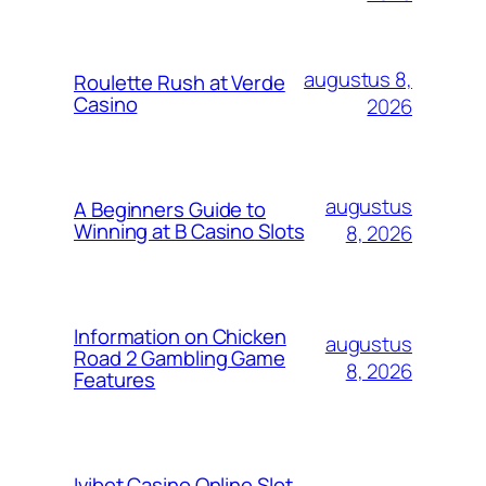
augustus 8,
Roulette Rush at Verde
Casino
2026
augustus
A Beginners Guide to
Winning at B Casino Slots
8, 2026
Information on Chicken
augustus
Road 2 Gambling Game
8, 2026
Features
Ivibet Casino Online Slot