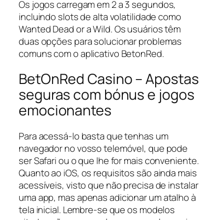
Os jogos carregam em 2 a 3 segundos,
incluindo slots de alta volatilidade como
Wanted Dead or a Wild. Os usuários têm
duas opções para solucionar problemas
comuns com o aplicativo BetonRed.
BetOnRed Casino – Apostas
seguras com bónus e jogos
emocionantes
Para acessá-lo basta que tenhas um
navegador no vosso telemóvel, que pode
ser Safari ou o que lhe for mais conveniente.
Quanto ao iOS, os requisitos são ainda mais
acessíveis, visto que não precisa de instalar
uma app, mas apenas adicionar um atalho à
tela inicial. Lembre-se que os modelos