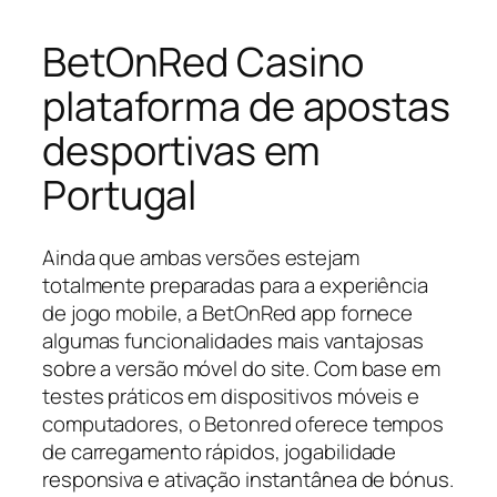
BetOnRed Casino
plataforma de apostas
desportivas em
Portugal
Ainda que ambas versões estejam
totalmente preparadas para a experiência
de jogo mobile, a BetOnRed app fornece
algumas funcionalidades mais vantajosas
sobre a versão móvel do site. Com base em
testes práticos em dispositivos móveis e
computadores, o Betonred oferece tempos
de carregamento rápidos, jogabilidade
responsiva e ativação instantânea de bónus.