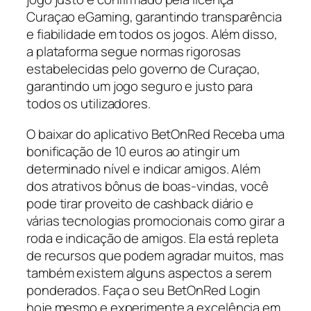
Curaçao eGaming, garantindo transparência
e fiabilidade em todos os jogos. Além disso,
a plataforma segue normas rigorosas
estabelecidas pelo governo de Curaçao,
garantindo um jogo seguro e justo para
todos os utilizadores.
O baixar do aplicativo BetOnRed Receba uma
bonificação de 10 euros ao atingir um
determinado nível e indicar amigos. Além
dos atrativos bônus de boas-vindas, você
pode tirar proveito de cashback diário e
várias tecnologias promocionais como girar a
roda e indicação de amigos. Ela está repleta
de recursos que podem agradar muitos, mas
também existem alguns aspectos a serem
ponderados. Faça o seu BetOnRed Login
hoje mesmo e experimente a excelência em