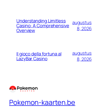
Understanding Limitless
augustus
Casino: A Comprehensive
8, 2026
Overview
augustus
Il gioco della fortuna al
LazyBar Casino
8, 2026
Pokemon-kaarten.be