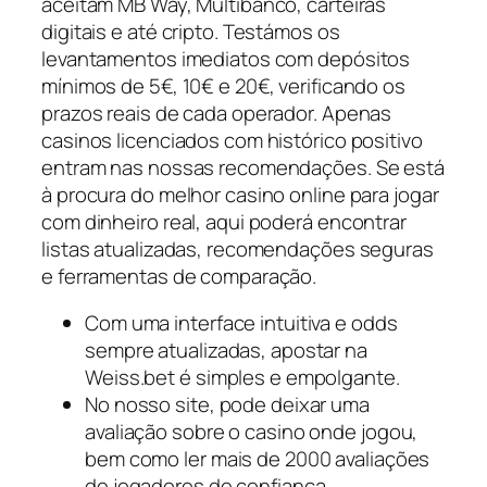
aceitam MB Way, Multibanco, carteiras
digitais e até cripto. Testámos os
levantamentos imediatos com depósitos
mínimos de 5€, 10€ e 20€, verificando os
prazos reais de cada operador. Apenas
casinos licenciados com histórico positivo
entram nas nossas recomendações. Se está
à procura do melhor casino online para jogar
com dinheiro real, aqui poderá encontrar
listas atualizadas, recomendações seguras
e ferramentas de comparação.
Com uma interface intuitiva e odds
sempre atualizadas, apostar na
Weiss.bet é simples e empolgante.
No nosso site, pode deixar uma
avaliação sobre o casino onde jogou,
bem como ler mais de 2000 avaliações
de jogadores de confiança.