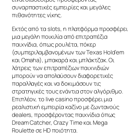
συναρπαστικές εμπειρίες και μεγάλες
πιθανότητες νίκης.
Εκτός από τα slots, η πλατφόρμα προσφέρει
μια μεγάλη ποικιλία από επιτραπέζια
παιχνίδια, όπως ρουλέτα, πόκερ
(συμπεριλαμβανομένων των Texas Hold’em
και Omaha), μπακαρά και μπλάκτζακ. Οι
λάτρεις των επιτραπέζιων παιχνιδιών
μπορούν να απολαύσουν διαφορετικές
παραλλαγές και να δοκιμάσουν τις
στρατηγικές τους ενάντια στον αλγόριθμο.
Επιπλέον, το live casino προσφέρει μια
ρεαλιστική εμπειρία καζίνο με ζωντανούς
dealers, προσφέροντας παιχνίδια όπως
Dream Catcher, Crazy Time και Mega
Roulette σε HD ποιότητα.