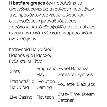
Η
betflare greece
δεν παραλείπει να
ανανεώνει συνεχώς τη συλλογή παιχνιδιών
της, προσθέτοντας νέους τίτλους και
συνεργαζόμενη με αναδυόμενους
παρόχους. Αυτό εξασφαλίζει ότι οι παίκτες
έχουν πάντα κάτι νέο και συναρπαστικό να
ανακαλύψουν.
Κατηγορία Παιχνιδιού
Παράδειγμα Παρόχου
Ενδεικτικοί Τίτλοι
Pragmatic
Sweet Bonanza,
Slots
Play
Gates of Olympus
Επιτραπέζια
Evolution
Roulette, Blackjack
Παιχνίδια
Gaming
Crazy Time, Dream
Live Casino
Playtech
Catcher