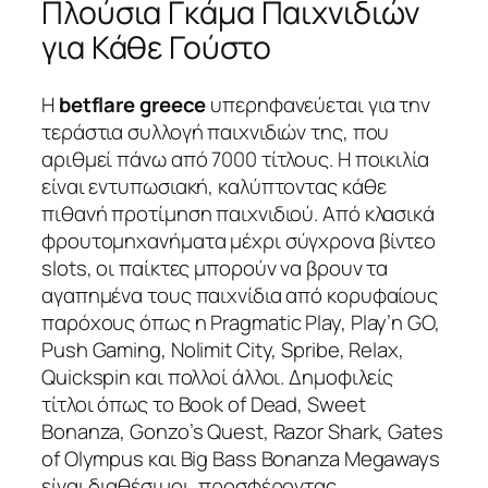
Πλούσια Γκάμα Παιχνιδιών
για Κάθε Γούστο
Η
betflare greece
υπερηφανεύεται για την
τεράστια συλλογή παιχνιδιών της, που
αριθμεί πάνω από 7000 τίτλους. Η ποικιλία
είναι εντυπωσιακή, καλύπτοντας κάθε
πιθανή προτίμηση παιχνιδιού. Από κλασικά
φρουτομηχανήματα μέχρι σύγχρονα βίντεο
slots, οι παίκτες μπορούν να βρουν τα
αγαπημένα τους παιχνίδια από κορυφαίους
παρόχους όπως η Pragmatic Play, Play’n GO,
Push Gaming, Nolimit City, Spribe, Relax,
Quickspin και πολλοί άλλοι. Δημοφιλείς
τίτλοι όπως το Book of Dead, Sweet
Bonanza, Gonzo’s Quest, Razor Shark, Gates
of Olympus και Big Bass Bonanza Megaways
είναι διαθέσιμοι, προσφέροντας