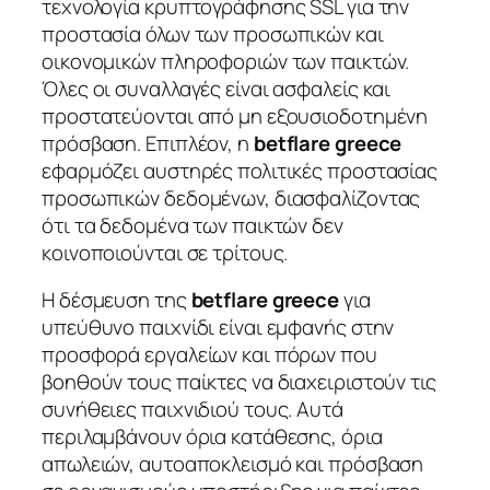
τεχνολογία κρυπτογράφησης SSL για την
προστασία όλων των προσωπικών και
οικονομικών πληροφοριών των παικτών.
Όλες οι συναλλαγές είναι ασφαλείς και
προστατεύονται από μη εξουσιοδοτημένη
πρόσβαση. Επιπλέον, η
betflare greece
εφαρμόζει αυστηρές πολιτικές προστασίας
προσωπικών δεδομένων, διασφαλίζοντας
ότι τα δεδομένα των παικτών δεν
κοινοποιούνται σε τρίτους.
Η δέσμευση της
betflare greece
για
υπεύθυνο παιχνίδι είναι εμφανής στην
προσφορά εργαλείων και πόρων που
βοηθούν τους παίκτες να διαχειριστούν τις
συνήθειες παιχνιδιού τους. Αυτά
περιλαμβάνουν όρια κατάθεσης, όρια
απωλειών, αυτοαποκλεισμό και πρόσβαση