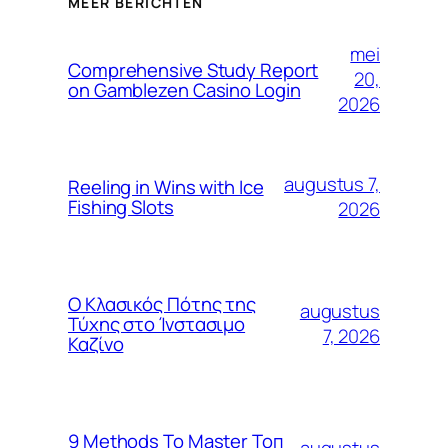
MEER BERICHTEN
mei
Comprehensive Study Report
20,
on Gamblezen Casino Login
2026
augustus 7,
Reeling in Wins with Ice
Fishing Slots
2026
Ο Κλασικός Πότης της
augustus
Τύχης στο Ίνστασιμο
7, 2026
Καζίνο
9 Methods To Master Топ
augustus