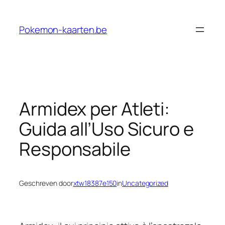
Ga
naar
Pokemon-kaarten.be
de
inhoud
Armidex per Atleti:
Guida all’Uso Sicuro e
Responsabile
Geschreven door
xtw18387e150
in
Uncategorized