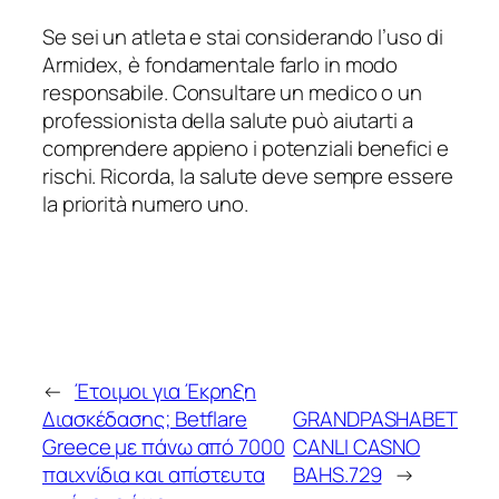
Se sei un atleta e stai considerando l’uso di
Armidex, è fondamentale farlo in modo
responsabile. Consultare un medico o un
professionista della salute può aiutarti a
comprendere appieno i potenziali benefici e
rischi. Ricorda, la salute deve sempre essere
la priorità numero uno.
←
Έτοιμοι για Έκρηξη
Διασκέδασης; Betflare
GRANDPASHABET
Greece με πάνω από 7000
CANLI CASNO
παιχνίδια και απίστευτα
BAHS.729
→