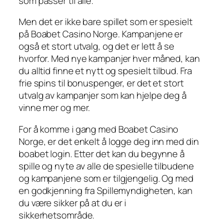
som passer til alle.
Men det er ikke bare spillet som er spesielt
på Boabet Casino Norge. Kampanjene er
også et stort utvalg, og det er lett å se
hvorfor. Med nye kampanjer hver måned, kan
du alltid finne et nytt og spesielt tilbud. Fra
frie spins til bonuspenger, er det et stort
utvalg av kampanjer som kan hjelpe deg å
vinne mer og mer.
For å komme i gang med Boabet Casino
Norge, er det enkelt å logge deg inn med din
boabet login. Etter det kan du begynne å
spille og nyte av alle de spesielle tilbudene
og kampanjene som er tilgjengelig. Og med
en godkjenning fra Spillemyndigheten, kan
du være sikker på at du er i
sikkerhetsområde.