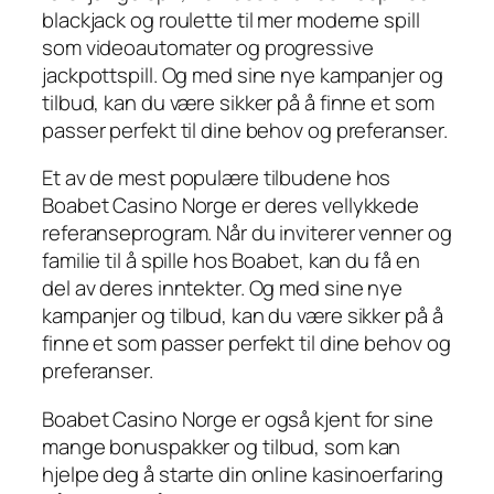
blackjack og roulette til mer moderne spill
som videoautomater og progressive
jackpottspill. Og med sine nye kampanjer og
tilbud, kan du være sikker på å finne et som
passer perfekt til dine behov og preferanser.
Et av de mest populære tilbudene hos
Boabet Casino Norge er deres vellykkede
referanseprogram. Når du inviterer venner og
familie til å spille hos Boabet, kan du få en
del av deres inntekter. Og med sine nye
kampanjer og tilbud, kan du være sikker på å
finne et som passer perfekt til dine behov og
preferanser.
Boabet Casino Norge er også kjent for sine
mange bonuspakker og tilbud, som kan
hjelpe deg å starte din online kasinoerfaring