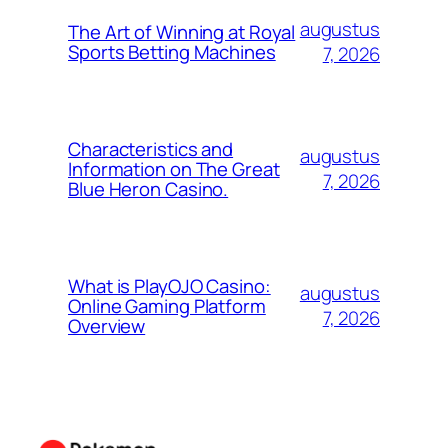
augustus
The Art of Winning at Royal
Sports Betting Machines
7, 2026
Characteristics and
augustus
Information on The Great
7, 2026
Blue Heron Casino.
What is PlayOJO Casino:
augustus
Online Gaming Platform
7, 2026
Overview