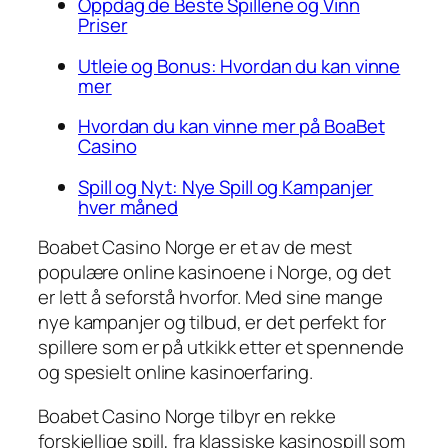
Oppdag de Beste Spillene og Vinn
Priser
Utleie og Bonus: Hvordan du kan vinne
mer
Hvordan du kan vinne mer på BoaBet
Casino
Spill og Nyt: Nye Spill og Kampanjer
hver måned
Boabet Casino Norge er et av de mest
populære online kasinoene i Norge, og det
er lett å seforstå hvorfor. Med sine mange
nye kampanjer og tilbud, er det perfekt for
spillere som er på utkikk etter et spennende
og spesielt online kasinoerfaring.
Boabet Casino Norge tilbyr en rekke
forskjellige spill, fra klassiske kasinospill som