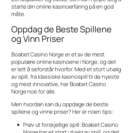
starte din online kasinoerfaring på en god
måte.
Oppdag de Beste Spillene
og Vinn Priser
Boabet Casino Norge er et av de mest
populære online kasinoene i Norge, og det
er lett å seforstår hvorfor. Med et stort utvalg
av spill, fra klassiske kasinospill til de nyeste
og mest innovative, har Boabet Casino
Norge noe for alle.
Men hvordan kan du oppdage de beste
spillene og vinne priser? Her er noen tips:
Prøv ut forskjellige spill: Boabet Casino
Norge har et stort utvalg av spill, og det