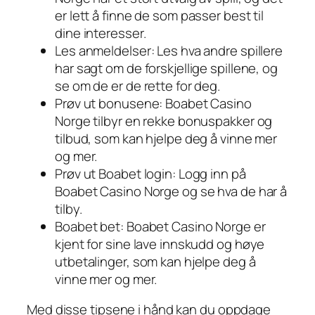
er lett å finne de som passer best til
dine interesser.
Les anmeldelser: Les hva andre spillere
har sagt om de forskjellige spillene, og
se om de er de rette for deg.
Prøv ut bonusene: Boabet Casino
Norge tilbyr en rekke bonuspakker og
tilbud, som kan hjelpe deg å vinne mer
og mer.
Prøv ut Boabet login: Logg inn på
Boabet Casino Norge og se hva de har å
tilby.
Boabet bet: Boabet Casino Norge er
kjent for sine lave innskudd og høye
utbetalinger, som kan hjelpe deg å
vinne mer og mer.
Med disse tipsene i hånd kan du oppdage