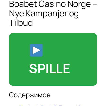
Boabet Casino Norge –
Nye Kampanjer og
Tilbud
SPILLE
Содержимое