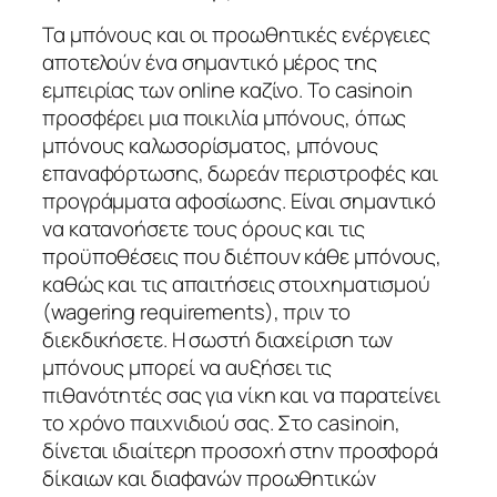
Τα μπόνους και οι προωθητικές ενέργειες
αποτελούν ένα σημαντικό μέρος της
εμπειρίας των online καζίνο. Το casinoin
προσφέρει μια ποικιλία μπόνους, όπως
μπόνους καλωσορίσματος, μπόνους
επαναφόρτωσης, δωρεάν περιστροφές και
προγράμματα αφοσίωσης. Είναι σημαντικό
να κατανοήσετε τους όρους και τις
προϋποθέσεις που διέπουν κάθε μπόνους,
καθώς και τις απαιτήσεις στοιχηματισμού
(wagering requirements), πριν το
διεκδικήσετε. Η σωστή διαχείριση των
μπόνους μπορεί να αυξήσει τις
πιθανότητές σας για νίκη και να παρατείνει
το χρόνο παιχνιδιού σας. Στο casinoin,
δίνεται ιδιαίτερη προσοχή στην προσφορά
δίκαιων και διαφανών προωθητικών