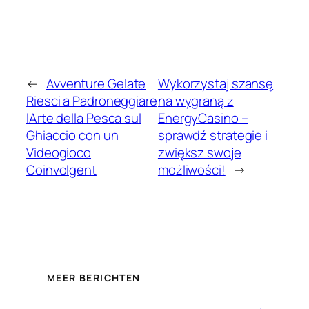
←
Avventure Gelate
Wykorzystaj szansę
Riesci a Padroneggiare
na wygraną z
lArte della Pesca sul
EnergyCasino –
Ghiaccio con un
sprawdź strategie i
Videogioco
zwiększ swoje
Coinvolgent
możliwości!
→
MEER BERICHTEN