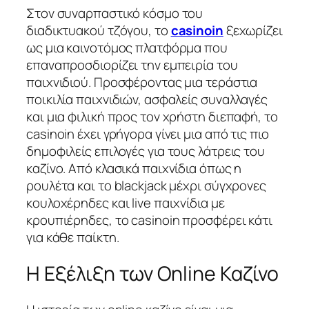
Στον συναρπαστικό κόσμο του
διαδικτυακού τζόγου, το
casinoin
ξεχωρίζει
ως μια καινοτόμος πλατφόρμα που
επαναπροσδιορίζει την εμπειρία του
παιχνιδιού. Προσφέροντας μια τεράστια
ποικιλία παιχνιδιών, ασφαλείς συναλλαγές
και μια φιλική προς τον χρήστη διεπαφή, το
casinoin έχει γρήγορα γίνει μια από τις πιο
δημοφιλείς επιλογές για τους λάτρεις του
καζίνο. Από κλασικά παιχνίδια όπως η
ρουλέτα και το blackjack μέχρι σύγχρονες
κουλοχέρηδες και live παιχνίδια με
κρουπιέρηδες, το casinoin προσφέρει κάτι
για κάθε παίκτη.
Η Εξέλιξη των Online Καζίνο