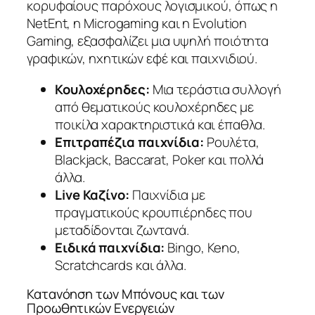
κορυφαίους παρόχους λογισμικού, όπως η
NetEnt, η Microgaming και η Evolution
Gaming, εξασφαλίζει μια υψηλή ποιότητα
γραφικών, ηχητικών εφέ και παιχνιδιού.
Κουλοχέρηδες:
Μια τεράστια συλλογή
από θεματικούς κουλοχέρηδες με
ποικίλα χαρακτηριστικά και έπαθλα.
Επιτραπέζια παιχνίδια:
Ρουλέτα,
Blackjack, Baccarat, Poker και πολλά
άλλα.
Live Καζίνο:
Παιχνίδια με
πραγματικούς κρουπιέρηδες που
μεταδίδονται ζωντανά.
Ειδικά παιχνίδια:
Bingo, Keno,
Scratchcards και άλλα.
Κατανόηση των Μπόνους και των
Προωθητικών Ενεργειών