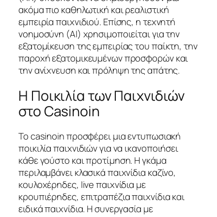
ακόμα πιο καθηλωτική και ρεαλιστική
εμπειρία παιχνιδιού. Επίσης, η τεχνητή
νοημοσύνη (AI) χρησιμοποιείται για την
εξατομίκευση της εμπειρίας του παίκτη, την
παροχή εξατομικευμένων προσφορών και
την ανίχνευση και πρόληψη της απάτης.
Η Ποικιλία των Παιχνιδιών
στο Casinoin
Το casinoin προσφέρει μια εντυπωσιακή
ποικιλία παιχνιδιών για να ικανοποιήσει
κάθε γούστο και προτίμηση. Η γκάμα
περιλαμβάνει κλασικά παιχνίδια καζίνο,
κουλοχέρηδες, live παιχνίδια με
κρουπιέρηδες, επιτραπέζια παιχνίδια και
ειδικά παιχνίδια. Η συνεργασία με