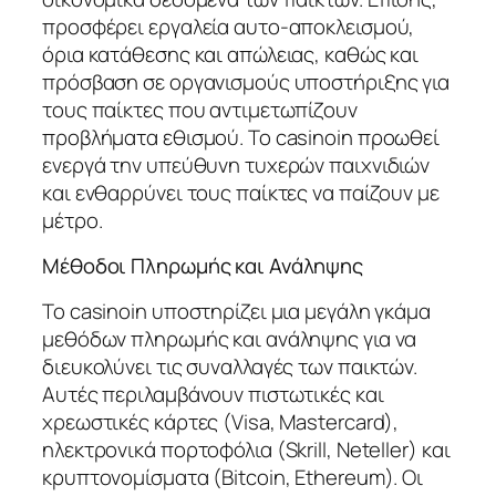
προσφέρει εργαλεία αυτο-αποκλεισμού,
όρια κατάθεσης και απώλειας, καθώς και
πρόσβαση σε οργανισμούς υποστήριξης για
τους παίκτες που αντιμετωπίζουν
προβλήματα εθισμού. Το casinoin προωθεί
ενεργά την υπεύθυνη τυχερών παιχνιδιών
και ενθαρρύνει τους παίκτες να παίζουν με
μέτρο.
Μέθοδοι Πληρωμής και Ανάληψης
Το casinoin υποστηρίζει μια μεγάλη γκάμα
μεθόδων πληρωμής και ανάληψης για να
διευκολύνει τις συναλλαγές των παικτών.
Αυτές περιλαμβάνουν πιστωτικές και
χρεωστικές κάρτες (Visa, Mastercard),
ηλεκτρονικά πορτοφόλια (Skrill, Neteller) και
κρυπτονομίσματα (Bitcoin, Ethereum). Οι