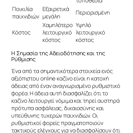
τοποθεσία
Ποικιλία
Εξαιρετικά
Περιορισμένη
παιχνιδιών
μεγάλη
Χαμηλότερο
Υψηλό
Κόστος
λειτουργικό
λειτουργικό
κόστος
κόστος
Η Σημασία της Αδειοδότησης και της
Ρύθμισης
Ένα από τα σημαντικότερα στοιχεία ενός
αξιόπιστου online καζίνο είναι η κατοχή
άδειας από έναν αναγνωρισμένο ρυθμιστικό
φορέα. Η άδεια αυτή διασφαλίζει ότι το
καζίνο λειτουργεί νόμιμα και τηρεί αυστηρά
πρότυπα ασφάλειας, δικαιοσύνης και
υπεύθυνης τυχερών παιχνιδιών. Οι
ρυθμιστικοί φορείς πραγματοποιούν
τακτικούς ελέγχους για να διασφαλίσουν ότι