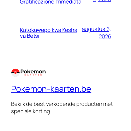
Gratificazione Immediata
augustus 6,
Kutokuwepo kwa Kesha
ya Betsi
2026
Pokemon-kaarten.be
Bekijk de best verkopende producten met
speciale korting