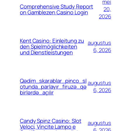
mei
Comprehensive Study Report
20,
on Gamblezen Casino Login
2026
Kent Casino: Einleitung zu
augustus
den Spielmöglichkeiten
6, 2026
und Dienstleistungen
Qədim_skarablar_pinco_sl
augustus
otunda_parlayır_firuzə_qə
6, 2026
birlərdə_açılır
Candy Spinz Casino: Slot
augustus
Veloci, Vincite Lampo e
6, 2026