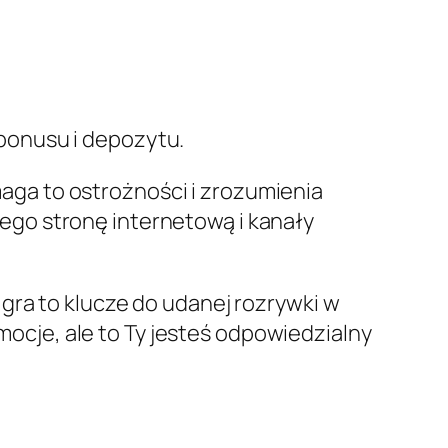
 bonusu i depozytu.
ga to ostrożności i zrozumienia
ego stronę internetową i kanały
gra to klucze do udanej rozrywki w
omocje, ale to Ty jesteś odpowiedzialny