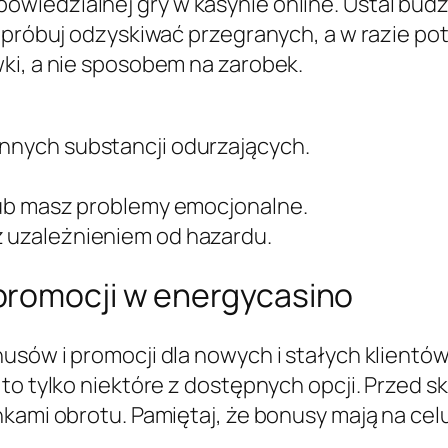
edzialnej gry w kasynie online. Ustal budżet
 próbuj odzyskiwać przegranych, a w razie pot
ki, a nie sposobem na zarobek.
innych substancji odurzających.
 lub masz problemy emocjonalne.
z uzależnieniem od hazardu.
promocji w energycasino
usów i promocji dla nowych i stałych klientó
 to tylko niektóre z dostępnych opcji. Przed
kami obrotu. Pamiętaj, że bonusy mają na celu