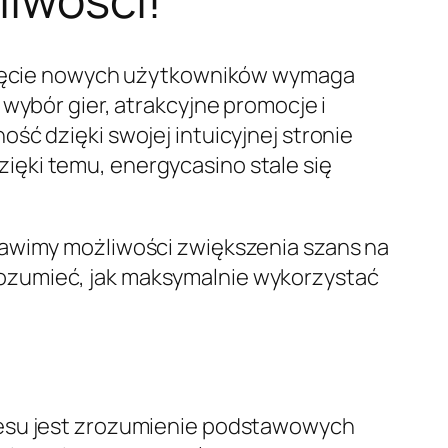
ągnięcie nowych użytkowników wymaga
i wybór gier, atrakcyjne promocje i
ść dzięki swojej intuicyjnej stronie
ięki temu, energycasino stale się
tawimy możliwości zwiększenia szans na
ozumieć, jak maksymalnie wykorzystać
cesu jest zrozumienie podstawowych