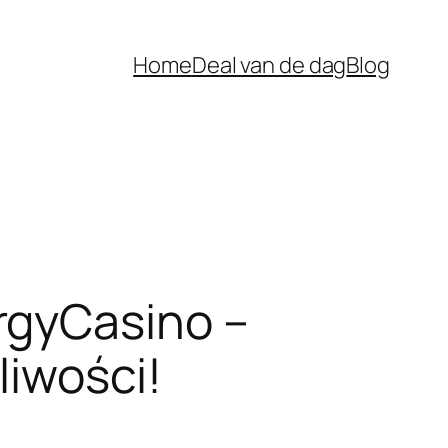
Home
Deal van de dag
Blog
rgyCasino –
liwości!