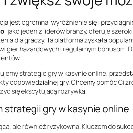
ncja jest ogromna, wyróżnienie się i przyci
no
, jako jeden z liderów branży, oferuje szerok
ia dla graczy. Ta platforma zyskała popularno
i gier hazardowych i regularnym bonusom. Dz
lientów.
ujemy strategie gry w kasynie online, przeds
kty odpowiedzialnej gry. Chcemy pomóc Ci zr
szyć się ekscytującą rozrywką.
trategii gry w kasynie online
jąca, ale również ryzykowna. Kluczem do suk