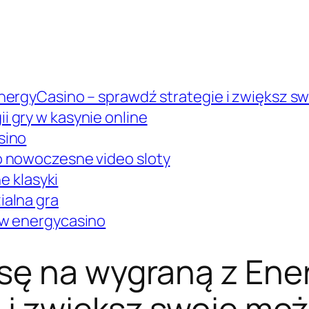
nergyCasino – sprawdź strategie i zwiększ sw
 gry w kasynie online
sino
o nowoczesne video sloty
e klasyki
ialna gra
 w energycasino
sę na wygraną z Ene
 i zwiększ swoje moż