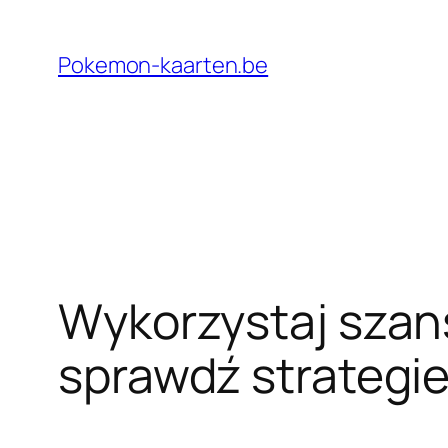
Ga
naar
Pokemon-kaarten.be
de
inhoud
Wykorzystaj szan
sprawdź strategie