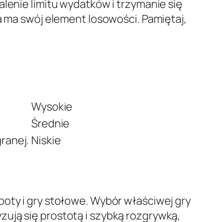
lenie limitu wydatków i trzymanie się
a ma swój element losowości. Pamiętaj,
Wysokie
Średnie
ranej.
Niskie
poty i gry stołowe. Wybór właściwej gry
ują się prostotą i szybką rozgrywką,