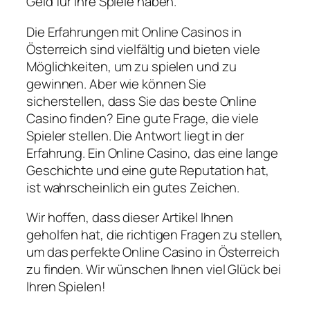
Geld für Ihre Spiele haben.
Die Erfahrungen mit Online Casinos in
Österreich sind vielfältig und bieten viele
Möglichkeiten, um zu spielen und zu
gewinnen. Aber wie können Sie
sicherstellen, dass Sie das beste Online
Casino finden? Eine gute Frage, die viele
Spieler stellen. Die Antwort liegt in der
Erfahrung. Ein Online Casino, das eine lange
Geschichte und eine gute Reputation hat,
ist wahrscheinlich ein gutes Zeichen.
Wir hoffen, dass dieser Artikel Ihnen
geholfen hat, die richtigen Fragen zu stellen,
um das perfekte Online Casino in Österreich
zu finden. Wir wünschen Ihnen viel Glück bei
Ihren Spielen!