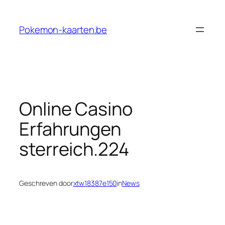
Ga
naar
Pokemon-kaarten.be
de
inhoud
Online Casino
Erfahrungen
sterreich.224
Geschreven door
xtw18387e150
in
News