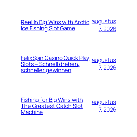
augustus
Reel In Big Wins with Arctic
Ice Fishing Slot Game
7, 2026
FelixSpin Casino Quick Play
augustus
Slots – Schnell drehen,
7, 2026
schneller gewinnen
Fishing for Big Wins with
augustus
The Greatest Catch Slot
7, 2026
Machine