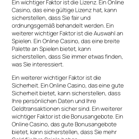
Ein wichtiger Faktor ist die Lizenz. Ein Online
Casino, das eine gültige Lizenz hat, kann
sicherstellen, dass Sie fair und
ordnungsgemäß behandelt werden. Ein
weiterer wichtiger Faktor ist die Auswahl an
Spielen. Ein Online Casino, das eine breite
Palette an Spielen bietet, kann
sicherstellen, dass Sie immer etwas finden,
was Sie interessiert.
Ein weiterer wichtiger Faktor ist die
Sicherheit. Ein Online Casino, das eine gute
Sicherheit bietet, kann sicherstellen, dass
Ihre persönlichen Daten und Ihre
Geldtransaktionen sicher sind. Ein weiterer
wichtiger Faktor ist die Bonusangebote. Ein
Online Casino, das gute Bonusangebote
bietet, kann sicherstellen, dass Sie mehr