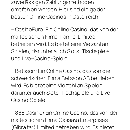
zuverlässigen Zahlungsmethoden
empfohlen werden. Hier sind einige der
besten Online Casinos in Österreich:
– CasinoEuro: Ein Online Casino, das von der
maltesischen Firma Trannel Limited
betrieben wird. Es bietet eine Vielzahl an
Spielen, darunter auch Slots, Tischspiele
und Live-Casino-Spiele.
– Betsson: Ein Online Casino, das von der
schwedischen Firma Betsson AB betrieben
wird. Es bietet eine Vielzahl an Spielen,
darunter auch Slots, Tischspiele und Live-
Casino-Spiele.
– 888 Casino: Ein Online Casino, das von der
maltesischen Firma Cassava Enterprises
(Gibraltar) Limited betrieben wird. Es bietet