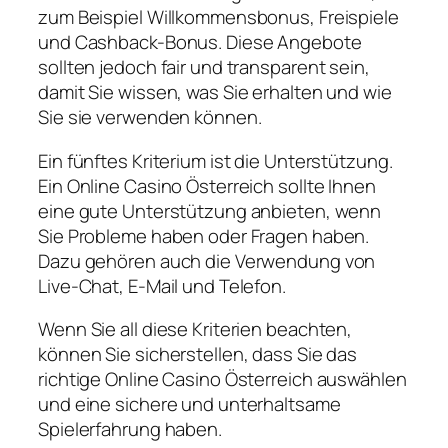
zum Beispiel Willkommensbonus, Freispiele
und Cashback-Bonus. Diese Angebote
sollten jedoch fair und transparent sein,
damit Sie wissen, was Sie erhalten und wie
Sie sie verwenden können.
Ein fünftes Kriterium ist die Unterstützung.
Ein Online Casino Österreich sollte Ihnen
eine gute Unterstützung anbieten, wenn
Sie Probleme haben oder Fragen haben.
Dazu gehören auch die Verwendung von
Live-Chat, E-Mail und Telefon.
Wenn Sie all diese Kriterien beachten,
können Sie sicherstellen, dass Sie das
richtige Online Casino Österreich auswählen
und eine sichere und unterhaltsame
Spielerfahrung haben.