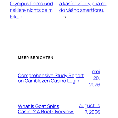
Olympus Demo und
a kasínové hry priamo
riskiere nichts beim
do vášho smartfónu.
Erkun
→
MEER BERICHTEN
mei
Comprehensive Study Report
20,
on Gamblezen Casino Login
2026
augustus
What is Goat Spins
Casino? A Brief Overview.
7, 2026