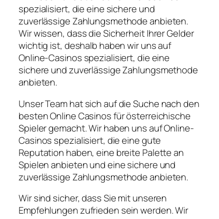
spezialisiert, die eine sichere und
zuverlässige Zahlungsmethode anbieten.
Wir wissen, dass die Sicherheit Ihrer Gelder
wichtig ist, deshalb haben wir uns auf
Online-Casinos spezialisiert, die eine
sichere und zuverlässige Zahlungsmethode
anbieten.
Unser Team hat sich auf die Suche nach den
besten Online Casinos für österreichische
Spieler gemacht. Wir haben uns auf Online-
Casinos spezialisiert, die eine gute
Reputation haben, eine breite Palette an
Spielen anbieten und eine sichere und
zuverlässige Zahlungsmethode anbieten.
Wir sind sicher, dass Sie mit unseren
Empfehlungen zufrieden sein werden. Wir