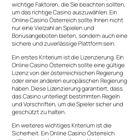
wichtige Faktoren, die Sie beachten sollten,
um das richtige Casino auszuwählen. Ein
Online Casino Österreich sollte Ihnen nicht
nur eine Vielzahl an Spielen und
Bonusangeboten bieten, sondern auch eine
sichere und zuverlässige Plattform sein.
Ein erstes Kriterium ist die Lizenzierung. Ein
Online Casino Österreich sollte eine gültige
Lizenz von der österreichischen Regierung
oder einer anderen europäischen Regierung
haben. Diese Lizenzierung garantiert, dass
das Casino unterliegt bestimmten Regeln
und Vorschriften, um die Spieler sicher und
geschützt zu halten.
Ein weiteres wichtiges Kriterium ist die
Sicherheit. Ein Online Casino Österreich