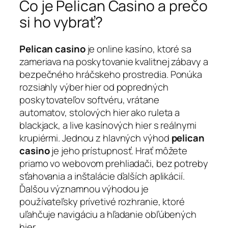
Čo je Pelican Casino a prečo
si ho vybrať?
Pelican casino
je online kasíno, ktoré sa
zameriava na poskytovanie kvalitnej zábavy a
bezpečného hráčskeho prostredia. Ponúka
rozsiahly výber hier od popredných
poskytovateľov softvéru, vrátane
automatov, stolových hier ako ruleta a
blackjack, a live kasínových hier s reálnymi
krupiérmi. Jednou z hlavných výhod
pelican
casino
je jeho prístupnosť. Hrať môžete
priamo vo webovom prehliadači, bez potreby
sťahovania a inštalácie ďalších aplikácií.
Ďalšou významnou výhodou je
používateľsky prívetivé rozhranie, ktoré
uľahčuje navigáciu a hľadanie obľúbených
hier.