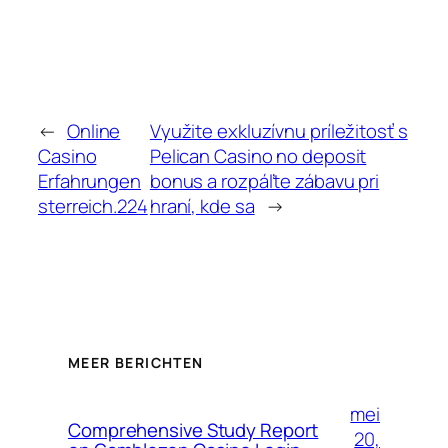
←
Online
Využite exkluzívnu príležitosť s
Casino
Pelican Casino no deposit
Erfahrungen
bonus a rozpáľte zábavu pri
sterreich.224
hraní, kde sa
→
MEER BERICHTEN
mei
Comprehensive Study Report
20,