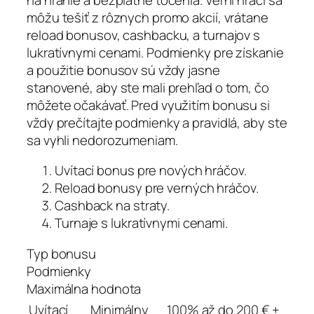
môžu tešiť z rôznych promo akcií, vrátane
reload bonusov, cashbacku, a turnajov s
lukratívnymi cenami. Podmienky pre získanie
a použitie bonusov sú vždy jasne
stanovené, aby ste mali prehľad o tom, čo
môžete očakávať. Pred využitím bonusu si
vždy prečítajte podmienky a pravidlá, aby ste
sa vyhli nedorozumeniam.
Uvítací bonus pre nových hráčov.
Reload bonusy pre verných hráčov.
Cashback na straty.
Turnaje s lukratívnymi cenami.
Typ bonusu
Podmienky
Maximálna hodnota
Uvítací
Minimálny
100% až do 200 € +