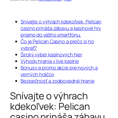
Snívajte o výhrach kdekoľvek: Pelican
casino prináša zábavu a kasínové hry
priamo do vášho smartfónu.
Čo je Pelican Casino a prečo si ho
vybrať?
Široký výber kasínových hier
Výhody hrania v live kasíne
Bonusy a promo akcie pre nových a
verných hráčov
Bezpečnosť a zodpovedné hranie
Snívajte o výhrach
kdekoľvek: Pelican
casino prináša zábavu