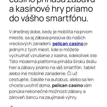
a kasínové hry priamo
do vášho smartfónu.
V dnešnej dobe, kedy je mobilita na prvom
mieste, sa aj zábava presúva do našich
vreckových zariadení.
pelican casino
je
jedným z tých miest, kde si môžete
vychutnať vzrušenie z kasína, kdekoľvek ste.
Táto moderná platforma prináša širokú škálu
hier a zábavy priamo na váš smartfón, tablet
alebo iné mobilné zariadenie. Či už
cestujete, čakáte na autobus, alebo sa len
chcete uvoľniť doma,
pelican casino
vám
ponúka nekonečné možnosti zábavy a
zároveň šancu na zaujímavé výhry.