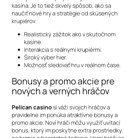
kasína. Je to tiež skvelý spôsob, ako sa
naučiť nové hry a stratégie od skúsených
krupiérov.
Realistický zážitok ako v skutočnom
kasíne.
Interakcia s reálnymi krupiérmi.
Široký výber hier.
Možnosť sledovať hru v reálnom čase.
Bonusy a promo akcie pre
nových a verných hráčov
Pelican casino
si váži svojich hráčov a
pravidelne im ponúka atraktívne bonusy a
promo akcie. Noví hráči môžu využiť uvítací
bonus, ktorý im poskytne extra prostriedky
na hranie a bezplatné točenia. Verní hráči sa