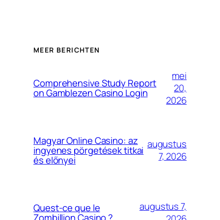
MEER BERICHTEN
mei
Comprehensive Study Report
20,
on Gamblezen Casino Login
2026
Magyar Online Casino: az
augustus
ingyenes pörgetések titkai
7, 2026
és előnyei
augustus 7,
Quest-ce que le
Zombillion Casino ?
2026