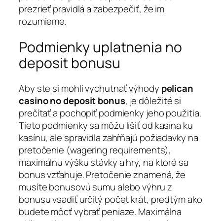
prezrieť pravidlá a zabezpečiť, že im
rozumieme.
Podmienky uplatnenia no
deposit bonusu
Aby ste si mohli vychutnať výhody
pelican
casino no deposit bonus
, je dôležité si
prečítať a pochopiť podmienky jeho použitia.
Tieto podmienky sa môžu líšiť od kasína ku
kasínu, ale spravidla zahŕňajú požiadavky na
pretočenie (wagering requirements),
maximálnu výšku stávky a hry, na ktoré sa
bonus vzťahuje. Pretočenie znamená, že
musíte bonusovú sumu alebo výhru z
bonusu vsadiť určitý počet krát, predtým ako
budete môcť vybrať peniaze. Maximálna