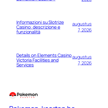
Informazioni su Slotrize
augustus
Casino: descrizione e
7, 2026
funzionalità
Details on Elements Casino
augustus
Victoria Facilities and
7, 2026
Services