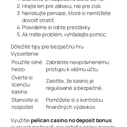
Hrajte len pre zábavu, nie pre zisk.
Neriskujte peniaze, ktoré si nemôžete
dovoliť stratiť.
Pravidelne si robte prestávky.
Ak máte problém, vyhľadajte pomoc.
Dôležité tipy pre bezpečnú hru
Vysvetlenie
Použite silné
Zabránite neoprávnenému
heslo
prístupu k vášmu účtu.
Overte si
Zaistíte, že kasíno je
licenciu
regulované a bezpečné.
kasína
Stanovte si
Pomôžete si s kontrolou
rozpočet
finančných výdavkov.
Využitie
pelican casino no deposit bonus