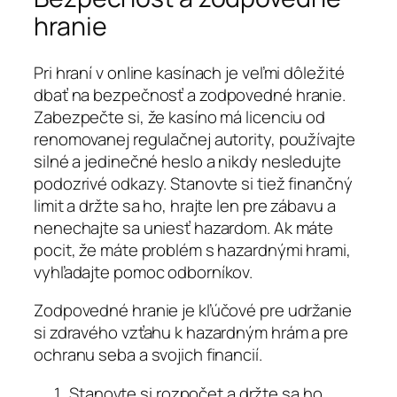
hranie
Pri hraní v online kasínach je veľmi dôležité
dbať na bezpečnosť a zodpovedné hranie.
Zabezpečte si, že kasíno má licenciu od
renomovanej regulačnej autority, používajte
silné a jedinečné heslo a nikdy nesledujte
podozrivé odkazy. Stanovte si tiež finančný
limit a držte sa ho, hrajte len pre zábavu a
nenechajte sa uniesť hazardom. Ak máte
pocit, že máte problém s hazardnými hrami,
vyhľadajte pomoc odborníkov.
Zodpovedné hranie je kľúčové pre udržanie
si zdravého vzťahu k hazardným hrám a pre
ochranu seba a svojich financií.
Stanovte si rozpočet a držte sa ho.