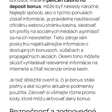
bonusov, vrátane
pelican casino no
deposit bonus
, môže byť niekedy náročné.
Najlepší spôsob, ako o týchto ponukách
získať informácie, je pravidelne navštevovať
oficiálnu webovú stránku kasína, sledovať
ich profily na sociálnych médiách a prihlásiť
sa na ich newsletter. Tieto zdroje vám
poskytnú najaktuálnejšie informácie o
dostupných bonusoch, súťažiach a
propagačných akciách. Okrem toho môžete
skúsiť vyhľadávať relevantné informácie na
internete a čítať recenzie online kasín.
Je tiež dôležité overiť si, či je bonus stále
platný a aké sú jeho aktuálne podmienky
použitia. Zároveň si všímajte rôzne promo
kódy, ktoré môžu aktivovať daný bonus.
Bezpečnosť a zodpovedné