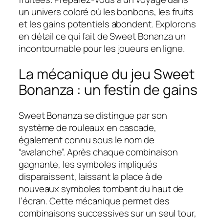
un univers coloré où les bonbons, les fruits
et les gains potentiels abondent. Explorons
en détail ce qui fait de Sweet Bonanza un
incontournable pour les joueurs en ligne.
La mécanique du jeu Sweet
Bonanza : un festin de gains
Sweet Bonanza se distingue par son
système de rouleaux en cascade,
également connu sous le nom de
“avalanche”. Après chaque combinaison
gagnante, les symboles impliqués
disparaissent, laissant la place à de
nouveaux symboles tombant du haut de
l’écran. Cette mécanique permet des
combinaisons successives sur un seul tour,