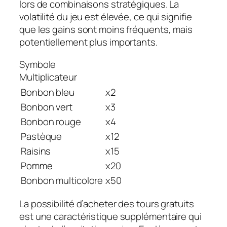
lors de combinaisons stratégiques. La
volatilité du jeu est élevée, ce qui signifie
que les gains sont moins fréquents, mais
potentiellement plus importants.
Symbole
Multiplicateur
Bonbon bleu
x2
Bonbon vert
x3
Bonbon rouge
x4
Pastèque
x12
Raisins
x15
Pomme
x20
Bonbon multicolore
x50
La possibilité d’acheter des tours gratuits
est une caractéristique supplémentaire qui