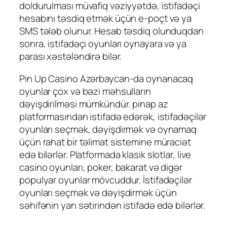
doldurulması müvafiq vəziyyətdə, istifadəçi
hesabını təsdiq etmək üçün e-poçt və ya
SMS tələb olunur. Hesab təsdiq olunduqdan
sonra, istifadəçi oyunları oynayara və ya
parası xəstələndirə bilər.
Pin Up Casino Azərbaycan-da oynanacaq
oyunlar çox və bəzi məhsulların
dəyişdirilməsi mümkündür. pinap az
platformasından istifadə edərək, istifadəçilər
oyunları seçmək, dəyişdirmək və oynamaq
üçün rahat bir təlimat sistemine müraciət
edə bilərlər. Platformada klasik slotlar, live
casino oyunları, poker, bakarat və digər
populyar oyunlar mövcuddur. İstifadəçilər
oyunları seçmək və dəyişdirmək üçün
səhifənin yan sətirindən istifadə edə bilərlər.