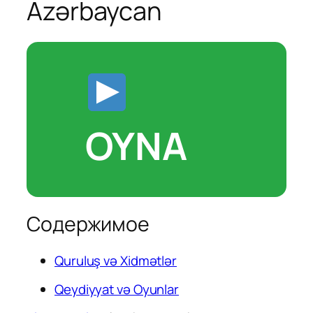
Azərbaycan
OYNA
Содержимое
Quruluş və Xidmətlər
Qeydiyyat və Oyunlar