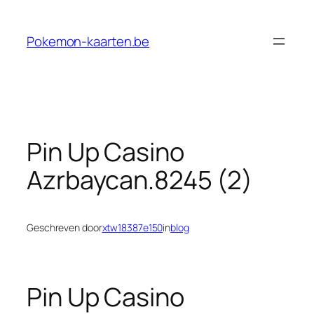
Ga
naar
Pokemon-kaarten.be
de
inhoud
Pin Up Casino
Azrbaycan.8245 (2)
Geschreven door
xtw18387e150
in
blog
Pin Up Casino