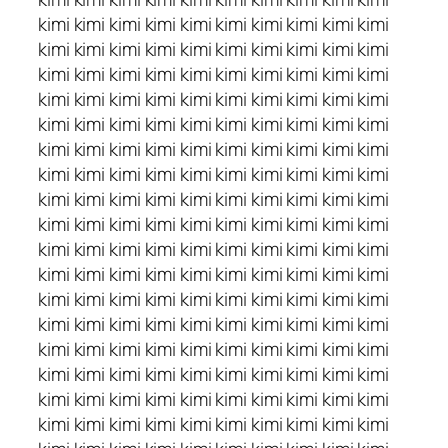
kimi kimi kimi kimi kimi kimi kimi kimi kimi kimi
kimi kimi kimi kimi kimi kimi kimi kimi kimi kimi
kimi kimi kimi kimi kimi kimi kimi kimi kimi kimi
kimi kimi kimi kimi kimi kimi kimi kimi kimi kimi
kimi kimi kimi kimi kimi kimi kimi kimi kimi kimi
kimi kimi kimi kimi kimi kimi kimi kimi kimi kimi
kimi kimi kimi kimi kimi kimi kimi kimi kimi kimi
kimi kimi kimi kimi kimi kimi kimi kimi kimi kimi
kimi kimi kimi kimi kimi kimi kimi kimi kimi kimi
kimi kimi kimi kimi kimi kimi kimi kimi kimi kimi
kimi kimi kimi kimi kimi kimi kimi kimi kimi kimi
kimi kimi kimi kimi kimi kimi kimi kimi kimi kimi
kimi kimi kimi kimi kimi kimi kimi kimi kimi kimi
kimi kimi kimi kimi kimi kimi kimi kimi kimi kimi
kimi kimi kimi kimi kimi kimi kimi kimi kimi kimi
kimi kimi kimi kimi kimi kimi kimi kimi kimi kimi
kimi kimi kimi kimi kimi kimi kimi kimi kimi kimi